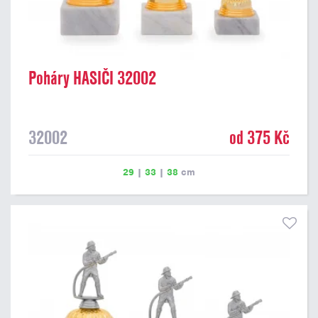
Poháry HASIČI 32002
32002
od 375 Kč
29
|
33
|
38
cm