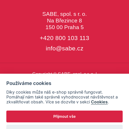
SABE, spol. s r. o.
Na Březince 8
150 00 Praha 5
+420 800 103 113
info@sabe.cz
Copyright © SABE, spol. s r. o. |
o cookies
|
nastavení cookies
Používáme cookies
Díky cookies může náš e-shop správně fungovat.
Pomáhají nám také správně vyhodnocovat návštěvnost a
zkvalitňovat obsah. Více se dozvíte v sekci
Cookies
.
Přijmout vše