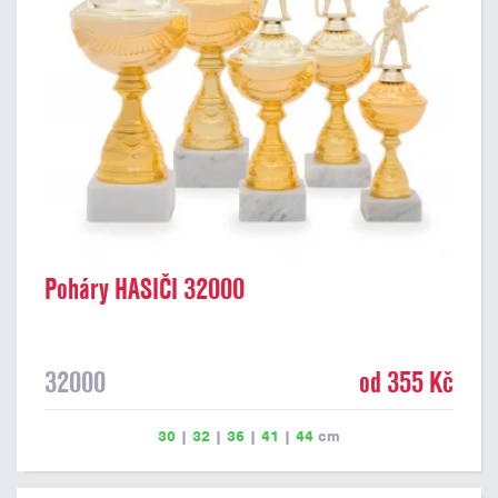
Poháry HASIČI 32000
32000
od 355 Kč
30
|
32
|
36
|
41
|
44
cm