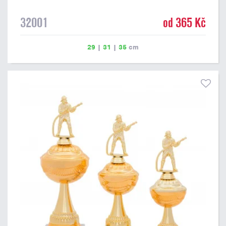
32001
od 365 Kč
29
|
31
|
35
cm