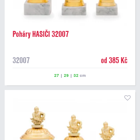
Poháry HASIČI 32007
32007
od 385 Kč
27
|
29
|
32
cm