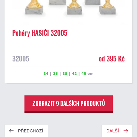
Poháry HASIČI 32005
32005
od 395 Kč
34
|
35
|
38
|
42
|
45
cm
ZOBRAZIT 9 DALŠÍCH PRODUKTŮ
PŘEDCHOZÍ
DALŠÍ