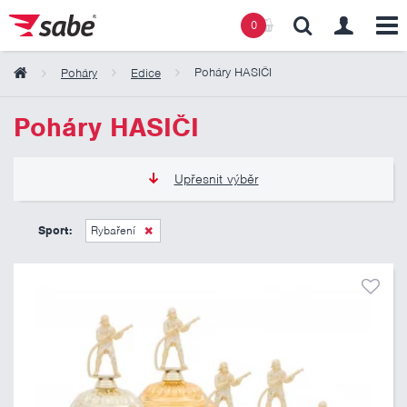
0
Poháry HASIČI
Poháry
Edice
Obsah košíku
Poháry HASIČI
Košík zeje prázdnotou
Upřesnit výběr
245 Kč
1 185 Kč
Sport:
Rybaření
Pouze skladem