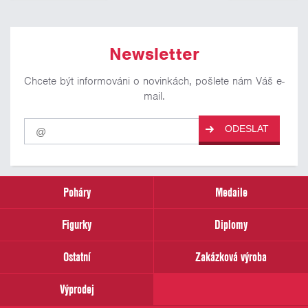
Newsletter
Chcete být informováni o novinkách, pošlete nám Váš e-
mail.
Pro
ODESLAT
odběr
našich
novinek
zadejte
prosím
Poháry
Medaile
Váš
email
Figurky
Diplomy
Ostatní
Zakázková výroba
Výprodej