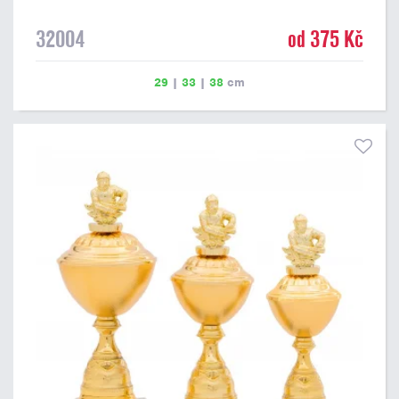
32004
od 375 Kč
29
|
33
|
38
cm