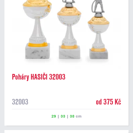
Poháry HASIČI 32003
32003
od 375 Kč
29
|
33
|
38
cm