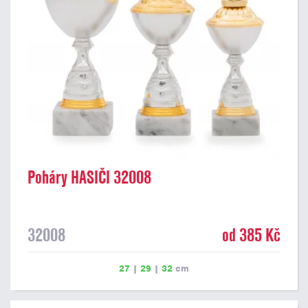
Poháry HASIČI 32008
32008
od 385 Kč
27
|
29
|
32
cm