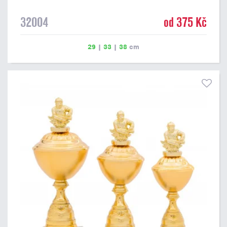
32004
od 375 Kč
29
|
33
|
38
cm