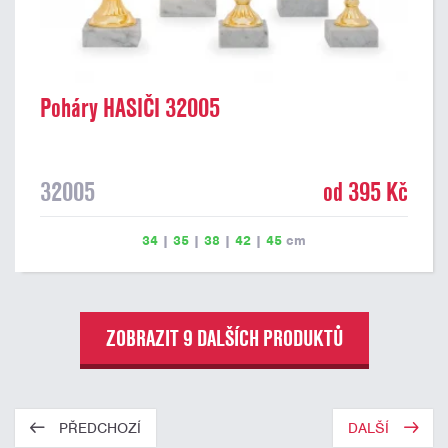
Poháry HASIČI 32005
32005
od 395 Kč
34
|
35
|
38
|
42
|
45
cm
ZOBRAZIT 9 DALŠÍCH PRODUKTŮ
PŘEDCHOZÍ
DALŠÍ