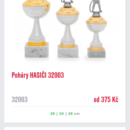
Poháry HASIČI 32003
32003
od 375 Kč
29
|
33
|
38
cm