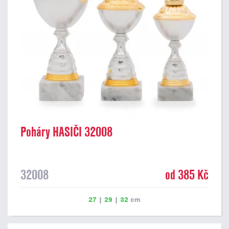
Poháry HASIČI 32008
32008
od 385 Kč
27
|
29
|
32
cm