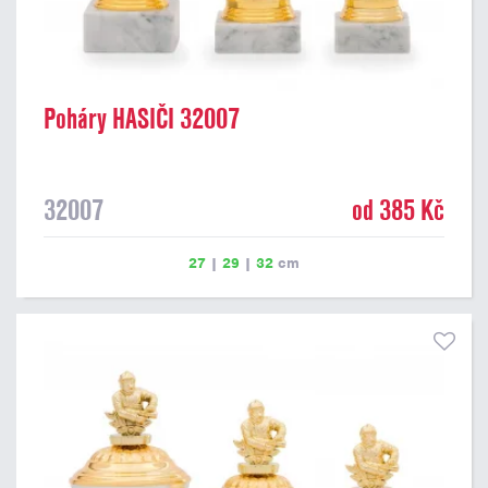
Poháry HASIČI 32007
32007
od 385 Kč
27
|
29
|
32
cm