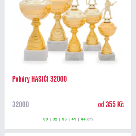
Poháry HASIČI 32000
32000
od 355 Kč
30
|
32
|
36
|
41
|
44
cm