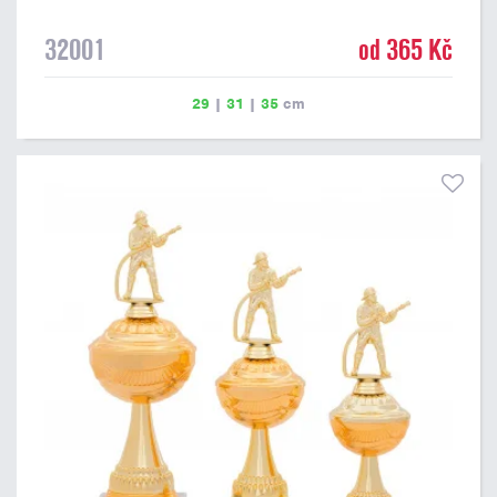
32001
od 365 Kč
29
|
31
|
35
cm