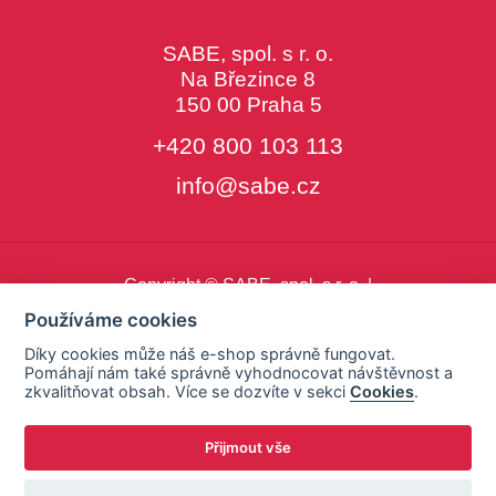
SABE, spol. s r. o.
Na Březince 8
150 00 Praha 5
+420 800 103 113
info@sabe.cz
Copyright © SABE, spol. s r. o. |
o cookies
|
nastavení cookies
Používáme cookies
Díky cookies může náš e-shop správně fungovat.
Pomáhají nám také správně vyhodnocovat návštěvnost a
zkvalitňovat obsah. Více se dozvíte v sekci
Cookies
.
Přijmout vše