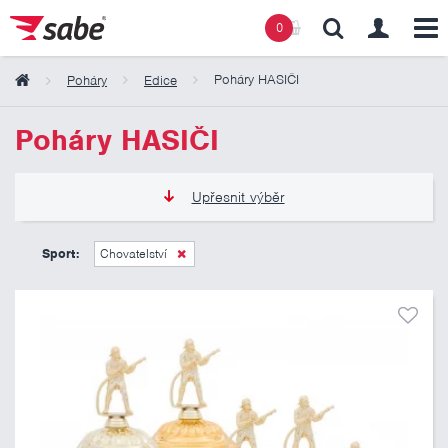
0
Poháry HASIČI
Poháry
Edice
Obsah košíku
Poháry HASIČI
Košík zeje prázdnotou
Upřesnit výběr
245 Kč
1 185 Kč
Sport:
Chovatelství
Pouze skladem