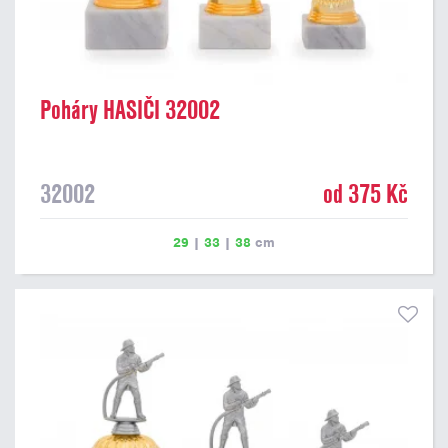
Poháry HASIČI 32002
32002
od 375 Kč
29
|
33
|
38
cm