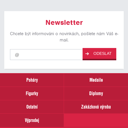
Newsletter
Chcete být informováni o novinkách, pošlete nám Váš e-
mail.
Pro
ODESLAT
odběr
našich
novinek
zadejte
prosím
Poháry
Medaile
Váš
email
Figurky
Diplomy
Ostatní
Zakázková výroba
Výprodej