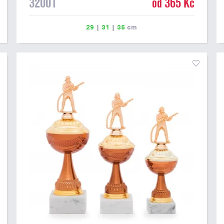
32001
od 365 Kč
29
|
31
|
35
cm