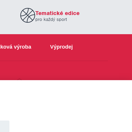
Tematické edice
pro každý sport
ková výroba
Výprodej
info@sabe.cz