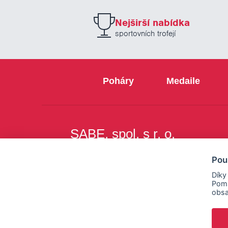
Nejširší nabídka
sportovních trofejí
Poháry
Medaile
SABE, spol. s r. o.
Na Březince 8
Pou
150 00 Praha 5
Díky
Pomá
obsa
Copyright © SABE, spol. s r. o. |
o cookies
|
nastav