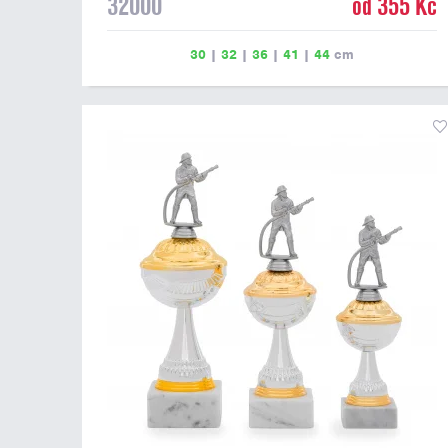
32000
od 355 Kč
30
|
32
|
36
|
41
|
44
cm