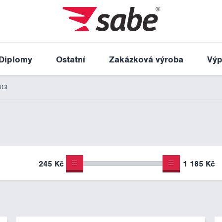
Diplomy
Ostatní
Zakázková výroba
Výp
IČI
245 Kč
1 185 Kč