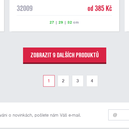
32009
od 385 Kč
27
|
29
|
32
cm
ZOBRAZIT 9 DALŠÍCH PRODUKTŮ
1
2
3
4
Pro
váni o novinkách, pošlete nám Váš e-mail.
odběr
našich
novinek