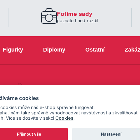
zadejte
prosím
Fotíme sady
Váš
email
poznáte hned rozdíl
Figurky
Diplomy
Ostatní
Zakáz
+420 800 103 113
žíváme cookies
 cookies může náš e-shop správně fungovat.
hají nám také správně vyhodnocovat návštěvnost a zkvalitňovat
h. Více se dozvíte v sekci
Cookies
.
Přijmout vše
Nastavení
ení cookies