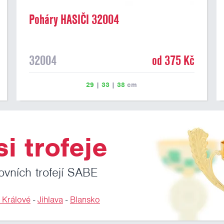
Poháry HASIČI 32004
32004
od 375 Kč
29
|
33
|
38
cm
i trofeje
ovních trofejí SABE
 Králové
-
Jihlava
-
Blansko