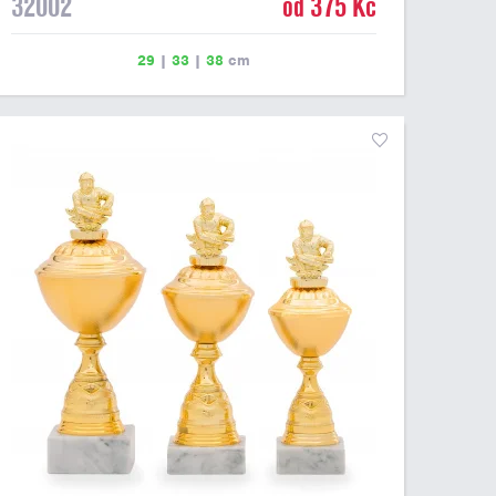
32002
od 375 Kč
29
|
33
|
38
cm