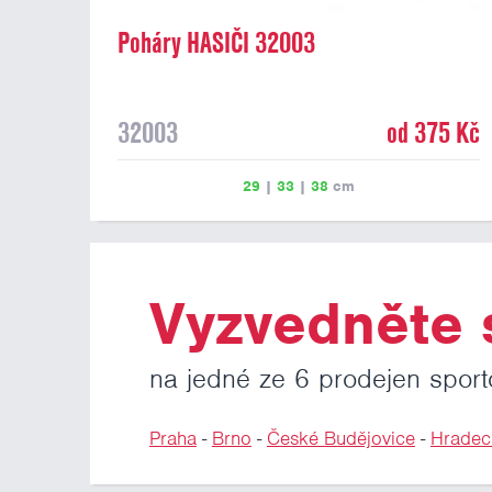
Poháry HASIČI 32003
32003
od 375 Kč
29
|
33
|
38
cm
Vyzvedněte s
na jedné ze 6 prodejen sport
Praha
-
Brno
-
České Budějovice
-
Hradec