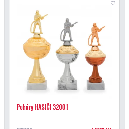
Poháry HASIČI 32001