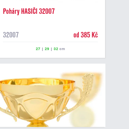
Poháry HASIČI 32007
32007
od 385 Kč
27
|
29
|
32
cm