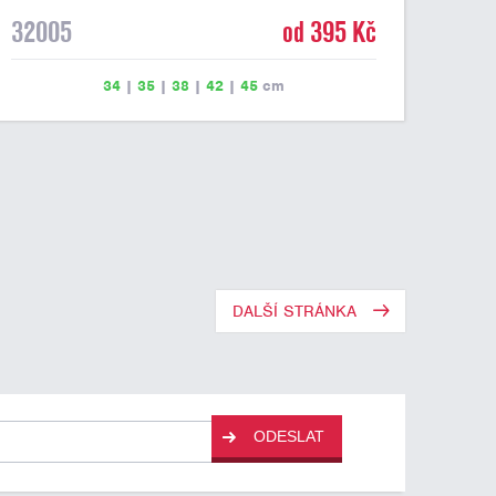
32005
od 395 Kč
34
|
35
|
38
|
42
|
45
cm
DALŠÍ STRÁNKA
ODESLAT