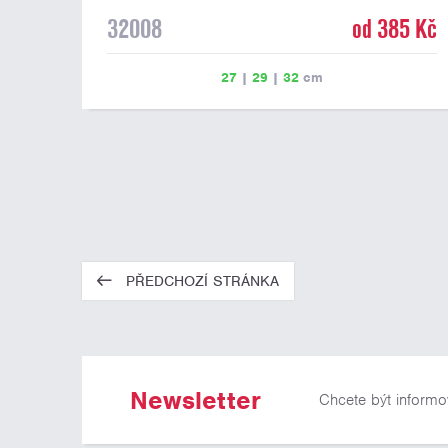
32008
od 385 Kč
27
|
29
|
32
cm
PŘEDCHOZÍ STRÁNKA
Newsletter
Chcete být informo