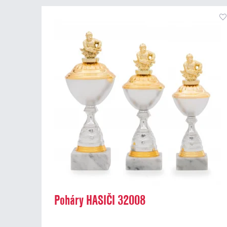
Poháry HASIČI 32008