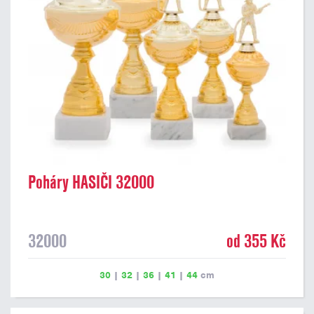
Poháry HASIČI 32000
32000
od 355 Kč
30
|
32
|
36
|
41
|
44
cm