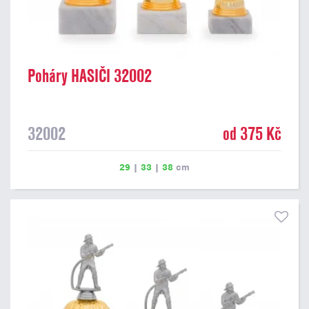
Poháry HASIČI 32002
32002
od 375 Kč
29
|
33
|
38
cm