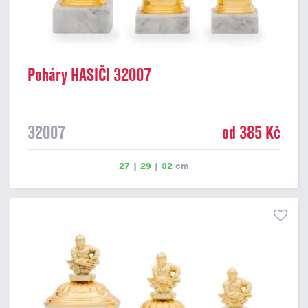
Poháry HASIČI 32007
32007
od 385 Kč
27
|
29
|
32
cm