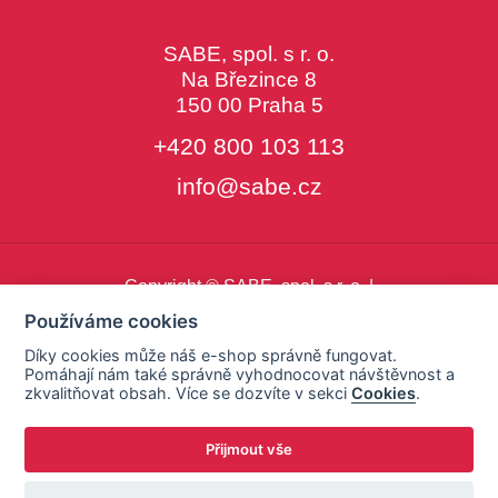
SABE, spol. s r. o.
Na Březince 8
150 00 Praha 5
+420 800 103 113
info@sabe.cz
Copyright © SABE, spol. s r. o. |
o cookies
|
nastavení cookies
Používáme cookies
Díky cookies může náš e-shop správně fungovat.
Pomáhají nám také správně vyhodnocovat návštěvnost a
zkvalitňovat obsah. Více se dozvíte v sekci
Cookies
.
Přijmout vše