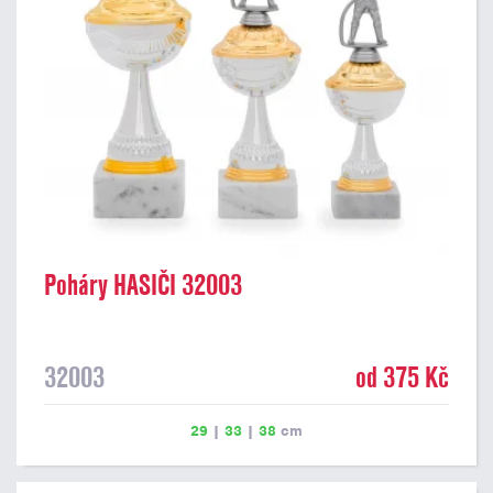
Poháry HASIČI 32003
32003
od 375 Kč
29
|
33
|
38
cm