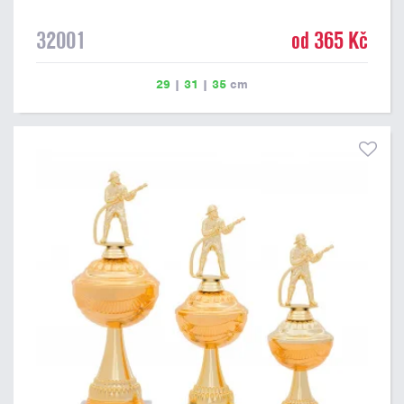
32001
od 365 Kč
29
|
31
|
35
cm