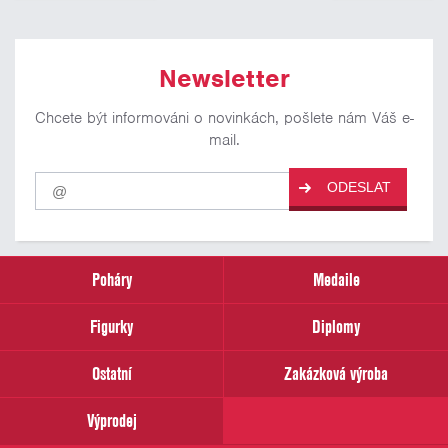
Newsletter
Chcete být informováni o novinkách, pošlete nám Váš e-
mail.
Pro
ODESLAT
odběr
našich
novinek
zadejte
prosím
Poháry
Medaile
Váš
email
Figurky
Diplomy
Ostatní
Zakázková výroba
Výprodej