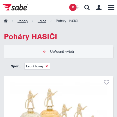
0
Poháry HASIČI
Poháry
Edice
Obsah košíku
Poháry HASIČI
Košík zeje prázdnotou
Upřesnit výběr
245 Kč
1 185 Kč
Sport:
Lední hokej
Pouze skladem