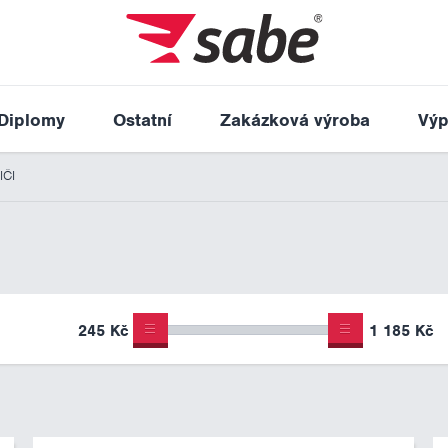
Diplomy
Ostatní
Zakázková výroba
Výp
IČI
245 Kč
1 185 Kč