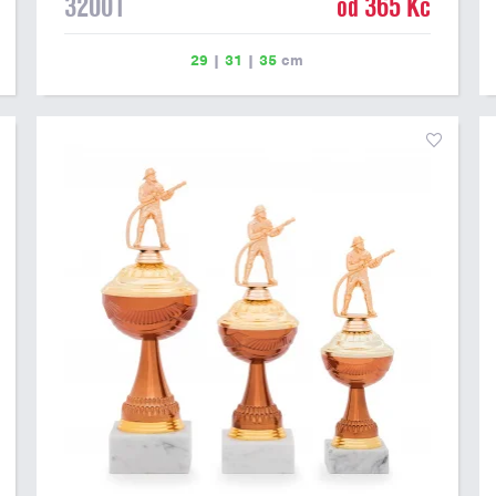
32001
od 365 Kč
29
|
31
|
35
cm