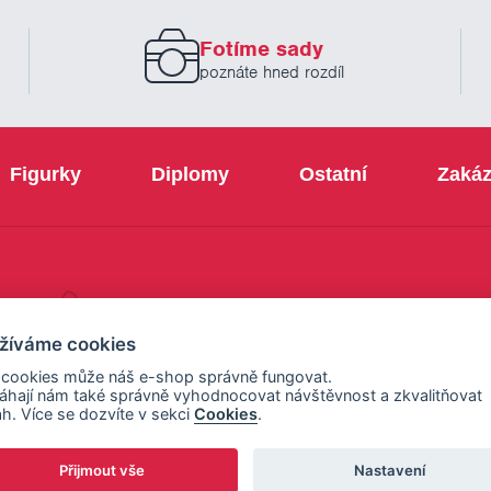
zadejte
prosím
Fotíme sady
Váš
email
poznáte hned rozdíl
Figurky
Diplomy
Ostatní
Zakáz
+420 800 103 113
žíváme cookies
 cookies může náš e-shop správně fungovat.
hají nám také správně vyhodnocovat návštěvnost a zkvalitňovat
h. Více se dozvíte v sekci
Cookies
.
Přijmout vše
Nastavení
ení cookies