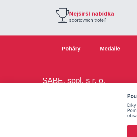
Nejširší nabídka
sportovních trofejí
Poháry
Medaile
SABE, spol. s r. o.
Na Březince 8
Pou
150 00 Praha 5
Díky
Pomá
obsa
Copyright © SABE, spol. s r. o. |
o cookies
|
nastav