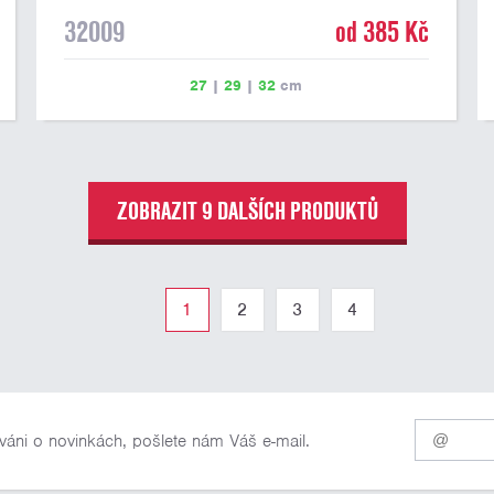
32009
od 385 Kč
27
|
29
|
32
cm
ZOBRAZIT 9 DALŠÍCH PRODUKTŮ
1
2
3
4
Pro
váni o novinkách, pošlete nám Váš e-mail.
odběr
našich
novinek