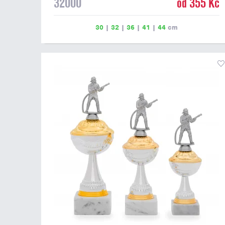
32000
od 355 Kč
30
|
32
|
36
|
41
|
44
cm