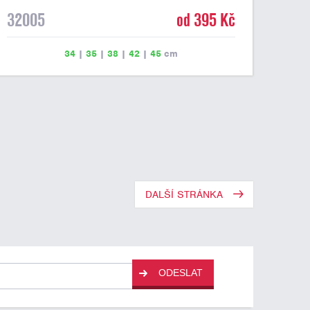
32005
od 395 Kč
34
|
35
|
38
|
42
|
45
cm
DALŠÍ STRÁNKA
ODESLAT