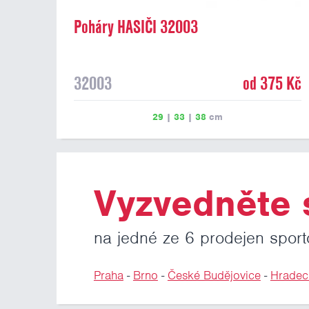
Poháry HASIČI 32003
32003
od 375 Kč
29
|
33
|
38
cm
Vyzvedněte s
na jedné ze 6 prodejen sport
Praha
-
Brno
-
České Budějovice
-
Hradec