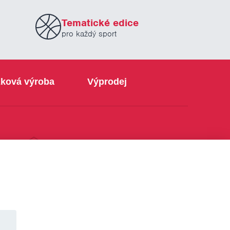
Tematické edice
pro každý sport
ková výroba
Výprodej
info@sabe.cz