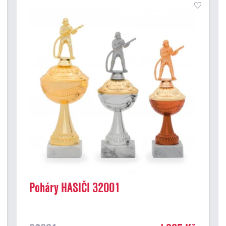
Poháry HASIČI 32001