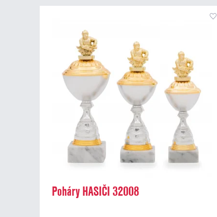
Poháry HASIČI 32008