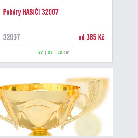
Poháry HASIČI 32007
32007
od 385 Kč
27
|
29
|
32
cm