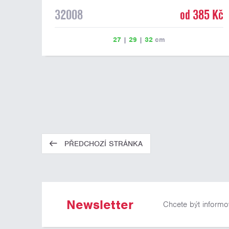
32008
od 385 Kč
27
|
29
|
32
cm
PŘEDCHOZÍ STRÁNKA
Newsletter
Chcete být informo