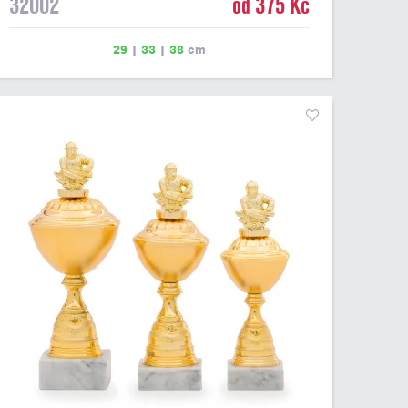
32002
od 375 Kč
29
|
33
|
38
cm