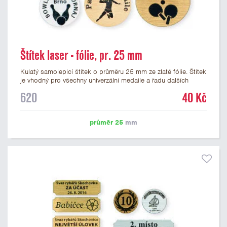
Štítek laser - fólie, pr. 25 mm
Kulatý samolepicí štítek o průměru 25 mm ze zlaté fólie. Štítek
je vhodný pro všechny univerzální medaile a řadu dalších
trofejí, které mají prostor pro emblém o průměru 25 mm. Na
620
40 Kč
štítek je možné laserem vypálit logo nebo text dle vašeho
přání. Vypálení laserem je v ceně štítku. Podklady pro výrobu
štítku je možné přiložit v prvním kroku objednávky.
průměr 25
mm