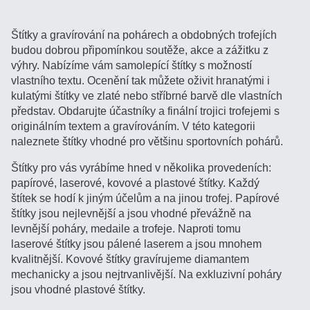
Štítky a gravírování na pohárech a obdobných trofejích
budou dobrou připomínkou soutěže, akce a zážitku z
výhry. Nabízíme vám samolepící štítky s možností
vlastního textu. Ocenění tak můžete oživit hranatými i
kulatými štítky ve zlaté nebo stříbrné barvě dle vlastních
představ. Obdarujte účastníky a finální trojici trofejemi s
originálním textem a gravírováním. V této kategorii
naleznete štítky vhodné pro většinu sportovních pohárů.
Štítky pro vás vyrábíme hned v několika provedeních:
papírové, laserové, kovové a plastové štítky. Každý
štítek se hodí k jiným účelům a na jinou trofej. Papírové
štítky jsou nejlevnější a jsou vhodné převážně na
levnější poháry, medaile a trofeje. Naproti tomu
laserové štítky jsou pálené laserem a jsou mnohem
kvalitnější. Kovové štítky gravírujeme diamantem
mechanicky a jsou nejtrvanlivější. Na exkluzivní poháry
jsou vhodné plastové štítky.