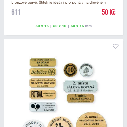
bronzové barvě. Štítek je ideální pro poháry na dřevěném
podstavci a dřevěné plakety. Na štítek je možné vyrýt logo
611
50 Kč
nebo text. U textu doporučujeme maximálně 3 řádky, aby byla
zachována dobrá čitelnost. Rytí je zahrnuto v ceně štítku.
Vlastní logo a případné další podklady pro výrobu štítku je
50 x 16
|
50 x 16
|
50 x 16
mm
možné přiložit v prvním kroku objednávky.