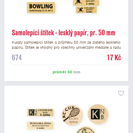
Samolepící štítek - lesklý papír, pr. 50 mm
Kulatý samolepicí štítek o průměru 50 mm ze zlatého lesklého
papíru. Štítek je vhodný pro všechny univerzální medaile a řadu
dalších trofejí, které mají prostor pro emblém o průměru 50
674
17 Kč
mm. Na štítek je možné vytisknout logo nebo text dle vašeho
přání. Cena štítku je včetně potisku. Podklady pro výrobu
štítku je možné přiložit v prvním kroku objednávky.
průměr 50
mm