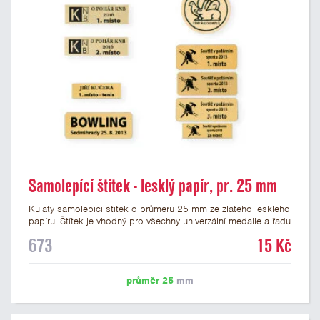
Samolepící štítek - lesklý papír, pr. 25 mm
Kulatý samolepicí štítek o průměru 25 mm ze zlatého lesklého
papíru. Štítek je vhodný pro všechny univerzální medaile a řadu
dalších trofejí, které mají prostor pro emblém o průměru 25
673
15 Kč
mm. Na štítek je možné vytisknout logo nebo text dle vašeho
přání. Potisk štítku je zahrnut v ceně. Podklady pro výrobu
štítku je možné přiložit v prvním kroku objednávky.
průměr 25
mm