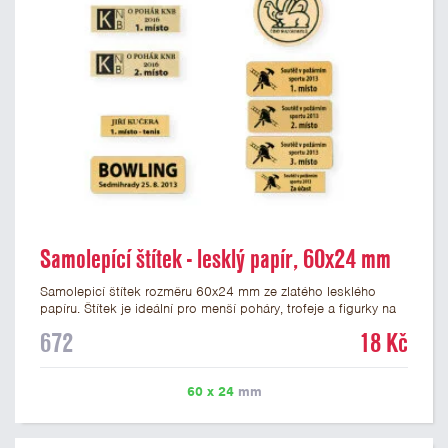
Samolepící štítek - lesklý papír, 60x24 mm
Samolepicí štítek rozměru 60x24 mm ze zlatého lesklého
papíru. Štítek je ideální pro menší poháry, trofeje a figurky na
mramorovém podstavci. Na štítek je možné vytisknout
672
18 Kč
libovolné logo nebo text. Potisk štítku je zahrnut v ceně. U
textu doporučujeme maximálně 3 řádky, aby byla zachována
dobrá čitelnost. Vlastní logo a případné další podklady pro
60 x 24
mm
výrobu štítku je možné přiložit v prvním kroku objednávky.