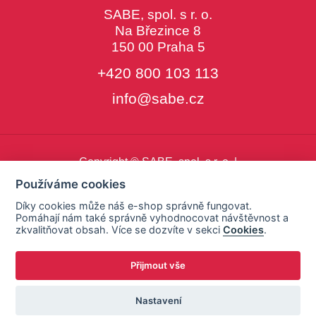
SABE, spol. s r. o.
Na Březince 8
150 00 Praha 5
+420 800 103 113
info@sabe.cz
Copyright © SABE, spol. s r. o. |
o cookies
|
nastavení cookies
Používáme cookies
Díky cookies může náš e-shop správně fungovat.
Pomáhají nám také správně vyhodnocovat návštěvnost a
zkvalitňovat obsah. Více se dozvíte v sekci
Cookies
.
Přijmout vše
Nastavení