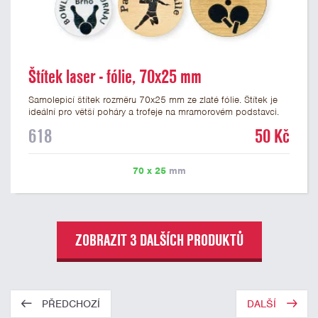
Štítek laser - fólie, 70x25 mm
Samolepicí štítek rozměru 70x25 mm ze zlaté fólie. Štítek je
ideální pro větší poháry a trofeje na mramorovém podstavci.
Na štítek je možné laserem vypálit libovolné logo nebo text. U
618
50 Kč
textu doporučujeme maximálně 3 řádky, aby byla zachována
dobrá čitelnost. Vypálení laserem je v ceně štítku. Vlastní logo
a případné další podklady pro výrobu štítku je možné přiložit v
70 x 25
mm
prvním kroku objednávky.
ZOBRAZIT 3 DALŠÍCH PRODUKTŮ
PŘEDCHOZÍ
DALŠÍ