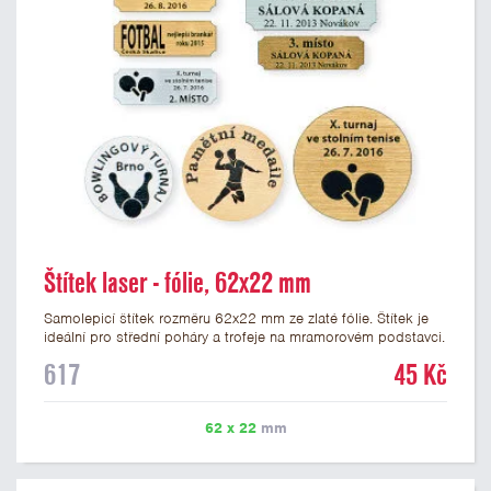
Štítek laser - fólie, 62x22 mm
Samolepicí štítek rozměru 62x22 mm ze zlaté fólie. Štítek je
ideální pro střední poháry a trofeje na mramorovém podstavci.
Na štítek je možné laserem vypálit libovolné logo nebo text. U
617
45 Kč
textu doporučujeme maximálně 3 řádky, aby byla zachována
dobrá čitelnost. Vypálení laserem je v ceně štítku. Vlastní logo
a případné další podklady pro výrobu štítku je možné přiložit v
62 x 22
mm
prvním kroku objednávky.