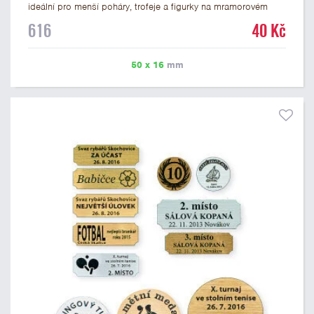
ideální pro menší poháry, trofeje a figurky na mramorovém
podstavci. Na štítek je možné laserem vypálit libovolné logo
616
40 Kč
nebo text. U textu doporučujeme maximálně 3 řádky, aby byla
zachována dobrá čitelnost. Vypálení laserem je v ceně štítku.
Vlastní logo a případné další podklady pro výrobu štítku je
50 x 16
mm
možné přiložit v prvním kroku objednávky.