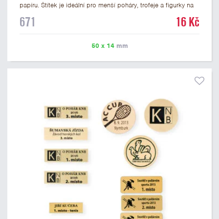
papíru. Štítek je ideální pro menší poháry, trofeje a figurky na
mramorovém podstavci. Na štítek je možné vytisknout
671
16 Kč
libovolné logo nebo text. U textu doporučujeme maximálně 3
řádky, aby byla zachována dobrá čitelnost. Vlastní logo a
případné další podklady pro výrobu štítku je možné přiložit v
50 x 14
mm
prvním kroku objednávky.