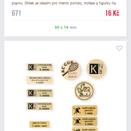
papíru. Štítek je ideální pro menší poháry, trofeje a figurky na
mramorovém podstavci. Na štítek je možné vytisknout
671
16 Kč
libovolné logo nebo text. U textu doporučujeme maximálně 3
řádky, aby byla zachována dobrá čitelnost. Vlastní logo a
případné další podklady pro výrobu štítku je možné přiložit v
50 x 14
mm
prvním kroku objednávky.