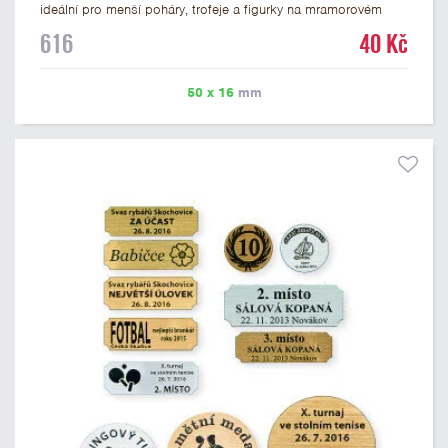
ideální pro menší poháry, trofeje a figurky na mramorovém
podstavci. Na štítek je možné laserem vypálit libovolné logo
616
40 Kč
nebo text. U textu doporučujeme maximálně 3 řádky, aby byla
zachována dobrá čitelnost. Vypálení laserem je v ceně štítku.
Vlastní logo a případné další podklady pro výrobu štítku je
50 x 16
mm
možné přiložit v prvním kroku objednávky.