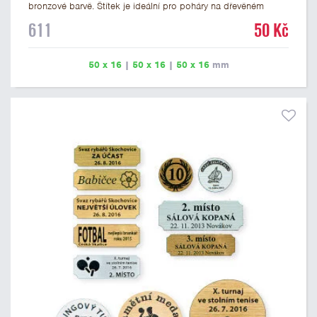
bronzové barvě. Štítek je ideální pro poháry na dřevěném
podstavci a dřevěné plakety. Na štítek je možné vyrýt logo
611
50 Kč
nebo text. U textu doporučujeme maximálně 3 řádky, aby byla
zachována dobrá čitelnost. Rytí je zahrnuto v ceně štítku.
Vlastní logo a případné další podklady pro výrobu štítku je
50 x 16
|
50 x 16
|
50 x 16
mm
možné přiložit v prvním kroku objednávky.