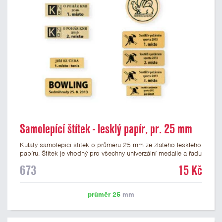
Samolepící štítek - lesklý papír, pr. 25 mm
Kulatý samolepicí štítek o průměru 25 mm ze zlatého lesklého
papíru. Štítek je vhodný pro všechny univerzální medaile a řadu
dalších trofejí, které mají prostor pro emblém o průměru 25
673
15 Kč
mm. Na štítek je možné vytisknout logo nebo text dle vašeho
přání. Potisk štítku je zahrnut v ceně. Podklady pro výrobu
štítku je možné přiložit v prvním kroku objednávky.
průměr 25
mm