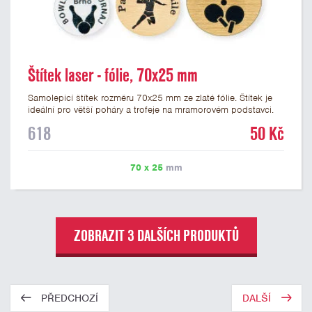
Štítek laser - fólie, 70x25 mm
Samolepicí štítek rozměru 70x25 mm ze zlaté fólie. Štítek je
ideální pro větší poháry a trofeje na mramorovém podstavci.
Na štítek je možné laserem vypálit libovolné logo nebo text. U
618
50 Kč
textu doporučujeme maximálně 3 řádky, aby byla zachována
dobrá čitelnost. Vypálení laserem je v ceně štítku. Vlastní logo
a případné další podklady pro výrobu štítku je možné přiložit v
70 x 25
mm
prvním kroku objednávky.
ZOBRAZIT 3 DALŠÍCH PRODUKTŮ
PŘEDCHOZÍ
DALŠÍ