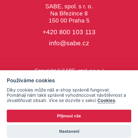
SABE, spol. s r. o.
Na Březince 8
150 00 Praha 5
+420 800 103 113
info@sabe.cz
Copyright © SABE, spol. s r. o. |
o cookies
|
nastavení cookies
Používáme cookies
Díky cookies může náš e-shop správně fungovat.
Pomáhají nám také správně vyhodnocovat návštěvnost a
zkvalitňovat obsah. Více se dozvíte v sekci
Cookies
.
Přijmout vše
Nastavení