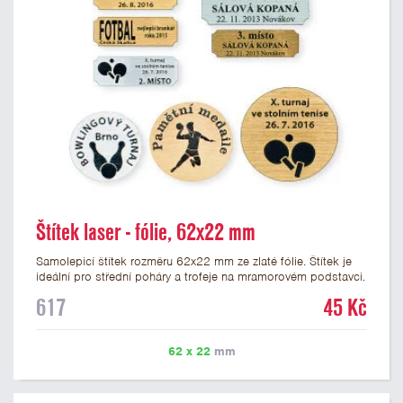
Štítek laser - fólie, 62x22 mm
Samolepicí štítek rozměru 62x22 mm ze zlaté fólie. Štítek je
ideální pro střední poháry a trofeje na mramorovém podstavci.
Na štítek je možné laserem vypálit libovolné logo nebo text. U
617
45 Kč
textu doporučujeme maximálně 3 řádky, aby byla zachována
dobrá čitelnost. Vypálení laserem je v ceně štítku. Vlastní logo
a případné další podklady pro výrobu štítku je možné přiložit v
62 x 22
mm
prvním kroku objednávky.