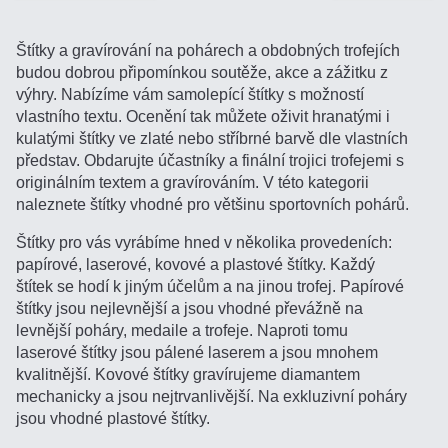
Štítky a gravírování na pohárech a obdobných trofejích
budou dobrou připomínkou soutěže, akce a zážitku z
výhry. Nabízíme vám samolepící štítky s možností
vlastního textu. Ocenění tak můžete oživit hranatými i
kulatými štítky ve zlaté nebo stříbrné barvě dle vlastních
představ. Obdarujte účastníky a finální trojici trofejemi s
originálním textem a gravírováním. V této kategorii
naleznete štítky vhodné pro většinu sportovních pohárů.
Štítky pro vás vyrábíme hned v několika provedeních:
papírové, laserové, kovové a plastové štítky. Každý
štítek se hodí k jiným účelům a na jinou trofej. Papírové
štítky jsou nejlevnější a jsou vhodné převážně na
levnější poháry, medaile a trofeje. Naproti tomu
laserové štítky jsou pálené laserem a jsou mnohem
kvalitnější. Kovové štítky gravírujeme diamantem
mechanicky a jsou nejtrvanlivější. Na exkluzivní poháry
jsou vhodné plastové štítky.