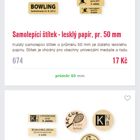
Samolepící štítek - lesklý papír, pr. 50 mm
Kulatý samolepicí štítek o průměru 50 mm ze zlatého lesklého
papíru. Štítek je vhodný pro všechny univerzální medaile a řadu
dalších trofejí, které mají prostor pro emblém o průměru 50
674
17 Kč
mm. Na štítek je možné vytisknout logo nebo text dle vašeho
přání. Cena štítku je včetně potisku. Podklady pro výrobu
štítku je možné přiložit v prvním kroku objednávky.
průměr 50
mm