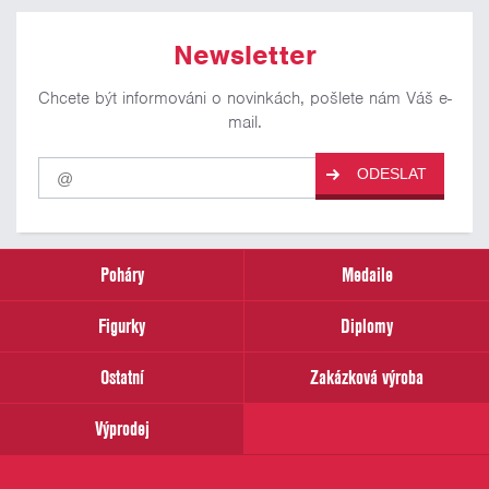
Newsletter
Chcete být informováni o novinkách, pošlete nám Váš e-
mail.
Pro
ODESLAT
odběr
našich
novinek
zadejte
prosím
Poháry
Medaile
Váš
email
Figurky
Diplomy
Ostatní
Zakázková výroba
Výprodej