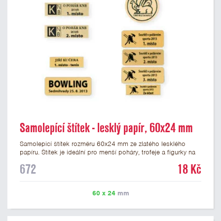
Samolepící štítek - lesklý papír, 60x24 mm
Samolepicí štítek rozměru 60x24 mm ze zlatého lesklého
papíru. Štítek je ideální pro menší poháry, trofeje a figurky na
mramorovém podstavci. Na štítek je možné vytisknout
672
18 Kč
libovolné logo nebo text. Potisk štítku je zahrnut v ceně. U
textu doporučujeme maximálně 3 řádky, aby byla zachována
dobrá čitelnost. Vlastní logo a případné další podklady pro
60 x 24
mm
výrobu štítku je možné přiložit v prvním kroku objednávky.