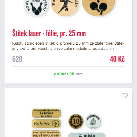
Štítek laser - fólie, pr. 25 mm
Kulatý samolepicí štítek o průměru 25 mm ze zlaté fólie. Štítek
je vhodný pro všechny univerzální medaile a řadu dalších
trofejí, které mají prostor pro emblém o průměru 25 mm. Na
620
40 Kč
štítek je možné laserem vypálit logo nebo text dle vašeho
přání. Vypálení laserem je v ceně štítku. Podklady pro výrobu
štítku je možné přiložit v prvním kroku objednávky.
průměr 25
mm