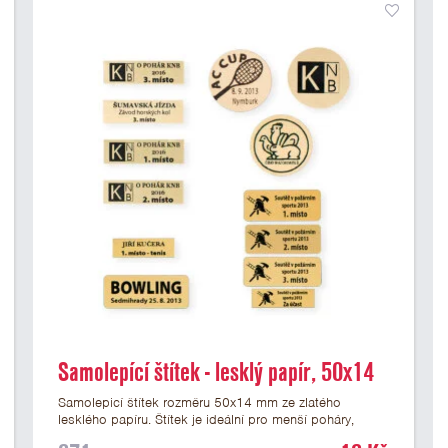
Samolepící štítek - lesklý papír, 50x14
mm
Samolepicí štítek rozměru 50x14 mm ze zlatého
lesklého papíru. Štítek je ideální pro menší poháry,
trofeje a figurky na mramorovém podstavci. Na štítek je