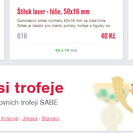
Štítek laser - fólie, 50x16 mm
Samolepicí štítek rozměru 50x16 mm ze zlaté fólie.
Štítek je ideální pro menší poháry, trofeje a figurky na
mramorovém podstavci. Na štítek je možné laserem
616
40 Kč
vypálit libovolné logo nebo text. U textu doporučujeme
maximálně 3 řádky, aby byla zachována dobrá čitelnost.
Vypálení laserem je v ceně štítku. Vlastní logo a
50 x 16
mm
případné další podklady pro výrobu štítku je možné
přiložit v prvním kroku objednávky.
i trofeje
ovních trofejí SABE
 Králové
-
Jihlava
-
Blansko