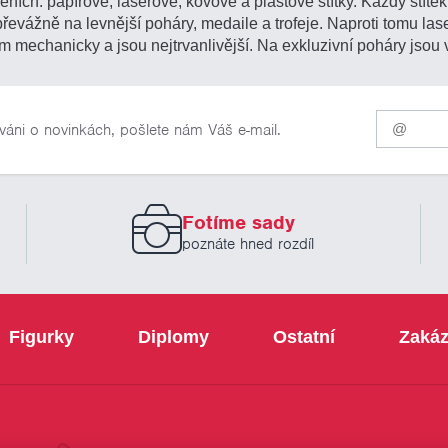
ních: papírové, laserové, kovové a plastové štítky. Každý štítek 
 převážně na levnější poháry, medaile a trofeje. Naproti tomu l
m mechanicky a jsou nejtrvanlivější. Na exkluzivní poháry jsou 
Pro
váni o novinkách, pošlete nám Váš e-mail.
odběr
našich
novinek
zadejte
prosím
Fotíme sady
Váš
email
poznáte hned rozdíl
Figurky
Diplomy
Ostatní
Zakáz