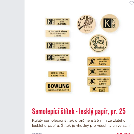
Samolepící štítek - lesklý papír, pr. 25
mm
Kulatý samolepicí štítek o průměru 25 mm ze zlatého
lesklého papíru. Štítek je vhodný pro všechny univerzální
medaile a řadu dalších trofejí, které mají prostor pro