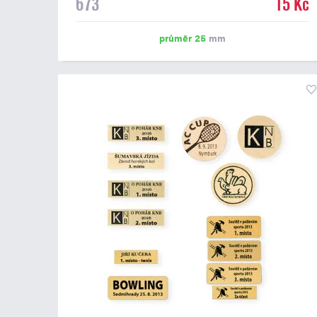
673
15 Kč
emblém o průměru 25 mm. Na štítek je možné
vytisknout logo nebo text dle vašeho přání. Potisk štítku
je zahrnut v ceně. Podklady pro výrobu štítku je možné
průměr 25
mm
přiložit v prvním kroku objednávky.