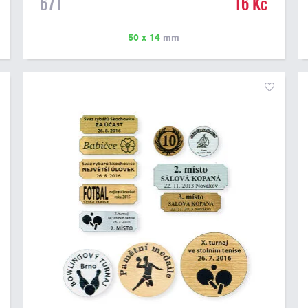
671
16 Kč
možné vytisknout libovolné logo nebo text. U textu
doporučujeme maximálně 3 řádky, aby byla zachována
dobrá čitelnost. Vlastní logo a případné další podklady
50 x 14
mm
pro výrobu štítku je možné přiložit v prvním kroku
objednávky.