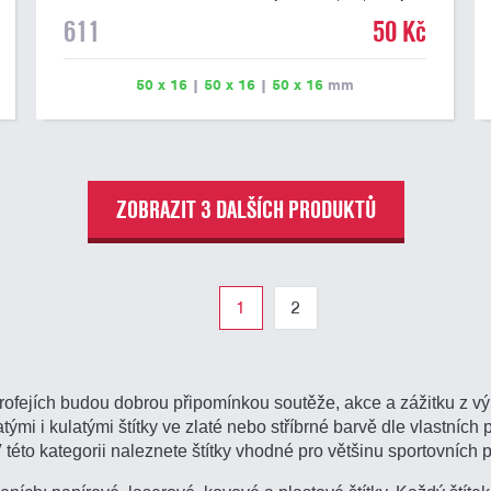
na dřevěném podstavci a dřevěné plakety. Na štítek je
611
50 Kč
možné vyrýt logo nebo text. U textu doporučujeme
maximálně 3 řádky, aby byla zachována dobrá čitelnost.
Rytí je zahrnuto v ceně štítku. Vlastní logo a případné
50 x 16
|
50 x 16
|
50 x 16
mm
další podklady pro výrobu štítku je možné přiložit v
prvním kroku objednávky.
ZOBRAZIT 3 DALŠÍCH PRODUKTŮ
1
2
rofejích budou dobrou připomínkou soutěže, akce a zážitku z vý
ými i kulatými štítky ve zlaté nebo stříbrné barvě dle vlastních p
V této kategorii naleznete štítky vhodné pro většinu sportovních 