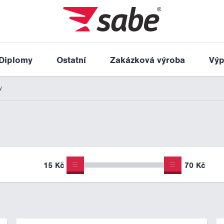
Diplomy
Ostatní
Zakázková výroba
Výp
y
15 Kč
70 Kč