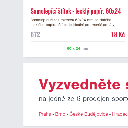
Samolepící štítek - lesklý papír, 60x24
mm
Samolepicí štítek rozměru 60x24 mm ze zlatého
lesklého papíru. Štítek je ideální pro menší poháry,
trofeje a figurky na mramorovém podstavci. Na štítek je
672
18 Kč
možné vytisknout libovolné logo nebo text. Potisk štítku
je zahrnut v ceně. U textu doporučujeme maximálně 3
řádky, aby byla zachována dobrá čitelnost. Vlastní logo
60 x 24
mm
a případné další podklady pro výrobu štítku je možné
přiložit v prvním kroku objednávky.
Vyzvedněte s
na jedné ze 6 prodejen sport
Praha
-
Brno
-
České Budějovice
-
Hradec