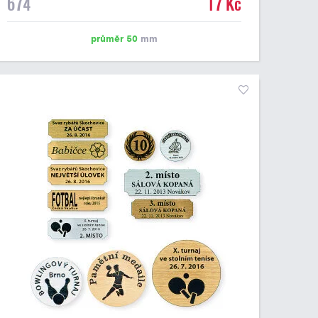
674
17 Kč
emblém o průměru 50 mm. Na štítek je možné
vytisknout logo nebo text dle vašeho přání. Cena štítku
je včetně potisku. Podklady pro výrobu štítku je možné
průměr 50
mm
přiložit v prvním kroku objednávky.