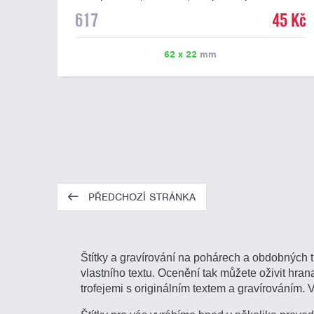
mramorovém podstavci. Na štítek je možné laserem
617
45 Kč
vypálit libovolné logo nebo text. U textu doporučujeme
maximálně 3 řádky, aby byla zachována dobrá čitelnost.
Vypálení laserem je v ceně štítku. Vlastní logo a
62 x 22
mm
případné další podklady pro výrobu štítku je možné
přiložit v prvním kroku objednávky.
PŘEDCHOZÍ STRÁNKA
Štítky a gravírování na pohárech a obdobných t
vlastního textu. Ocenění tak můžete oživit hranat
trofejemi s originálním textem a gravírováním. 