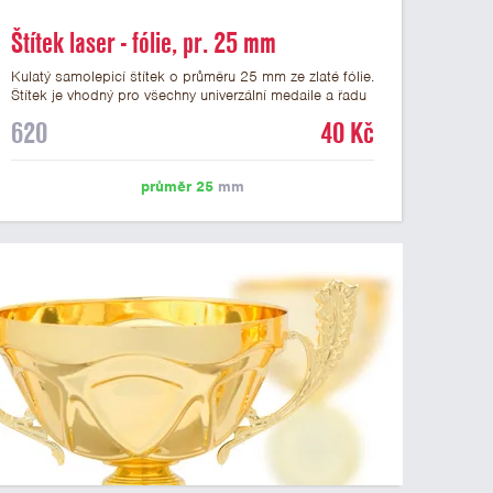
Štítek laser - fólie, pr. 25 mm
Kulatý samolepicí štítek o průměru 25 mm ze zlaté fólie.
Štítek je vhodný pro všechny univerzální medaile a řadu
dalších trofejí, které mají prostor pro emblém o průměru
620
40 Kč
25 mm. Na štítek je možné laserem vypálit logo nebo
text dle vašeho přání. Vypálení laserem je v ceně štítku.
Podklady pro výrobu štítku je možné přiložit v prvním
průměr 25
mm
kroku objednávky.