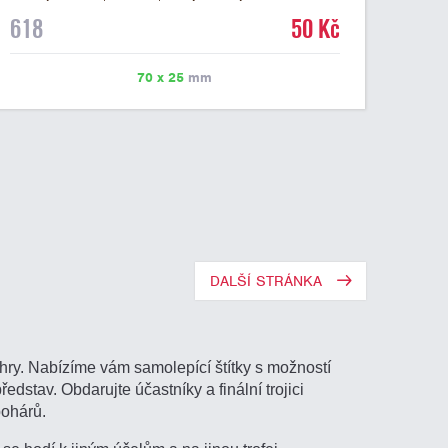
mramorovém podstavci. Na štítek je možné laserem
618
50 Kč
vypálit libovolné logo nebo text. U textu doporučujeme
maximálně 3 řádky, aby byla zachována dobrá čitelnost.
Vypálení laserem je v ceně štítku. Vlastní logo a
70 x 25
mm
případné další podklady pro výrobu štítku je možné
přiložit v prvním kroku objednávky.
DALŠÍ STRÁNKA
hry. Nabízíme vám samolepící štítky s možností
ředstav. Obdarujte účastníky a finální trojici
pohárů.