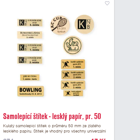
Samolepící štítek - lesklý papír, pr. 50
mm
Kulatý samolepicí štítek o průměru 50 mm ze zlatého
lesklého papíru. Štítek je vhodný pro všechny univerzální
medaile a řadu dalších trofejí, které mají prostor pro