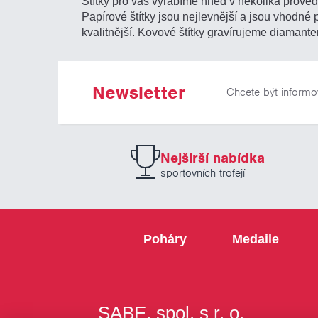
Štítky pro vás vyrábíme hned v několika provede
Papírové štítky jsou nejlevnější a jsou vhodné
kvalitnější. Kovové štítky gravírujeme diamante
Newsletter
Chcete být informo
Nejširší nabídka
sportovních trofejí
Poháry
Medaile
SABE, spol. s r. o.