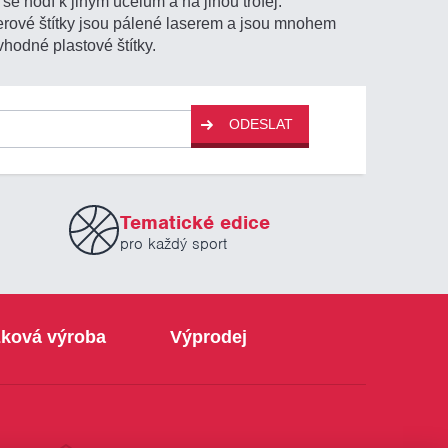
se hodí k jiným účelům a na jinou trofej.
aserové štítky jsou pálené laserem a jsou mnohem
vhodné plastové štítky.
ODESLAT
Tematické edice
pro každý sport
ková výroba
Výprodej