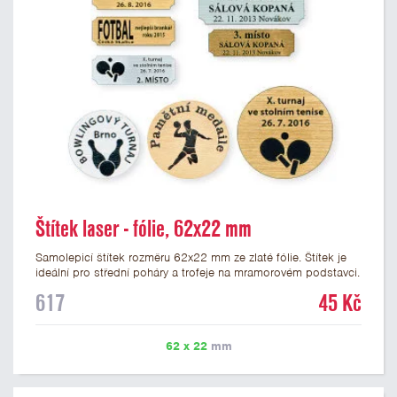
Štítek laser - fólie, 62x22 mm
Samolepicí štítek rozměru 62x22 mm ze zlaté fólie. Štítek je
ideální pro střední poháry a trofeje na mramorovém podstavci.
Na štítek je možné laserem vypálit libovolné logo nebo text. U
617
45 Kč
textu doporučujeme maximálně 3 řádky, aby byla zachována
dobrá čitelnost. Vypálení laserem je v ceně štítku. Vlastní logo
a případné další podklady pro výrobu štítku je možné přiložit v
62 x 22
mm
prvním kroku objednávky.