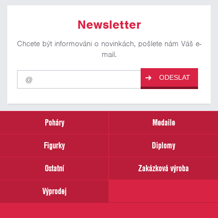
Newsletter
Chcete být informováni o novinkách, pošlete nám Váš e-
mail.
Pro
ODESLAT
odběr
našich
novinek
zadejte
prosím
Poháry
Medaile
Váš
email
Figurky
Diplomy
Ostatní
Zakázková výroba
Výprodej