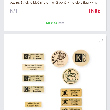
papíru. Štítek je ideální pro menší poháry, trofeje a figurky na
mramorovém podstavci. Na štítek je možné vytisknout
671
16 Kč
libovolné logo nebo text. U textu doporučujeme maximálně 3
řádky, aby byla zachována dobrá čitelnost. Vlastní logo a
případné další podklady pro výrobu štítku je možné přiložit v
50 x 14
mm
prvním kroku objednávky.