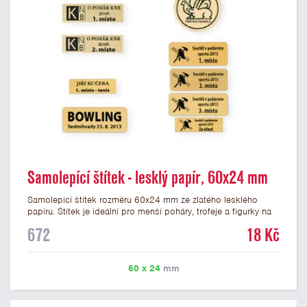
Samolepící štítek - lesklý papír, 60x24 mm
Samolepicí štítek rozměru 60x24 mm ze zlatého lesklého
papíru. Štítek je ideální pro menší poháry, trofeje a figurky na
mramorovém podstavci. Na štítek je možné vytisknout
672
18 Kč
libovolné logo nebo text. Potisk štítku je zahrnut v ceně. U
textu doporučujeme maximálně 3 řádky, aby byla zachována
dobrá čitelnost. Vlastní logo a případné další podklady pro
60 x 24
mm
výrobu štítku je možné přiložit v prvním kroku objednávky.