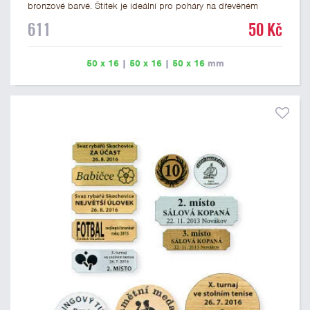
bronzové barvě. Štítek je ideální pro poháry na dřevěném
podstavci a dřevěné plakety. Na štítek je možné vyrýt logo
611
50 Kč
nebo text. U textu doporučujeme maximálně 3 řádky, aby byla
zachována dobrá čitelnost. Rytí je zahrnuto v ceně štítku.
Vlastní logo a případné další podklady pro výrobu štítku je
50 x 16
|
50 x 16
|
50 x 16
mm
možné přiložit v prvním kroku objednávky.