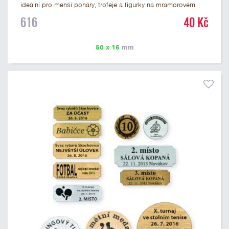
ideální pro menší poháry, trofeje a figurky na mramorovém
podstavci. Na štítek je možné laserem vypálit libovolné logo
616
40 Kč
nebo text. U textu doporučujeme maximálně 3 řádky, aby byla
zachována dobrá čitelnost. Vypálení laserem je v ceně štítku.
Vlastní logo a případné další podklady pro výrobu štítku je
50 x 16
mm
možné přiložit v prvním kroku objednávky.