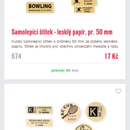
Samolepící štítek - lesklý papír, pr. 50 mm
Kulatý samolepicí štítek o průměru 50 mm ze zlatého lesklého
papíru. Štítek je vhodný pro všechny univerzální medaile a řadu
dalších trofejí, které mají prostor pro emblém o průměru 50
674
17 Kč
mm. Na štítek je možné vytisknout logo nebo text dle vašeho
přání. Cena štítku je včetně potisku. Podklady pro výrobu
štítku je možné přiložit v prvním kroku objednávky.
průměr 50
mm