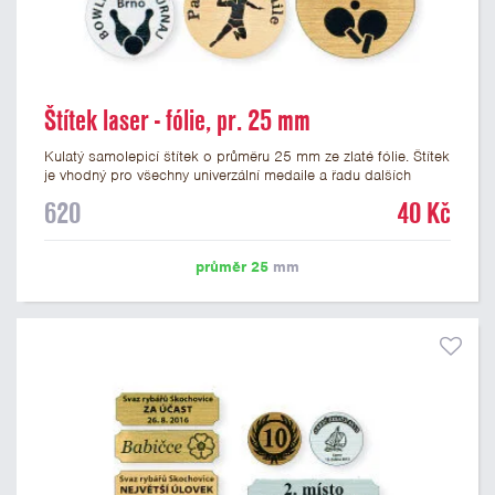
Štítek laser - fólie, pr. 25 mm
Kulatý samolepicí štítek o průměru 25 mm ze zlaté fólie. Štítek
je vhodný pro všechny univerzální medaile a řadu dalších
trofejí, které mají prostor pro emblém o průměru 25 mm. Na
620
40 Kč
štítek je možné laserem vypálit logo nebo text dle vašeho
přání. Vypálení laserem je v ceně štítku. Podklady pro výrobu
štítku je možné přiložit v prvním kroku objednávky.
průměr 25
mm