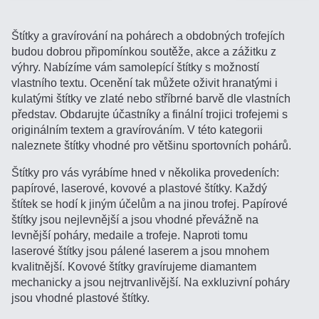
Štítky a gravírování na pohárech a obdobných trofejích
budou dobrou připomínkou soutěže, akce a zážitku z
výhry. Nabízíme vám samolepící štítky s možností
vlastního textu. Ocenění tak můžete oživit hranatými i
kulatými štítky ve zlaté nebo stříbrné barvě dle vlastních
představ. Obdarujte účastníky a finální trojici trofejemi s
originálním textem a gravírováním. V této kategorii
naleznete štítky vhodné pro většinu sportovních pohárů.
Štítky pro vás vyrábíme hned v několika provedeních:
papírové, laserové, kovové a plastové štítky. Každý
štítek se hodí k jiným účelům a na jinou trofej. Papírové
štítky jsou nejlevnější a jsou vhodné převážně na
levnější poháry, medaile a trofeje. Naproti tomu
laserové štítky jsou pálené laserem a jsou mnohem
kvalitnější. Kovové štítky gravírujeme diamantem
mechanicky a jsou nejtrvanlivější. Na exkluzivní poháry
jsou vhodné plastové štítky.