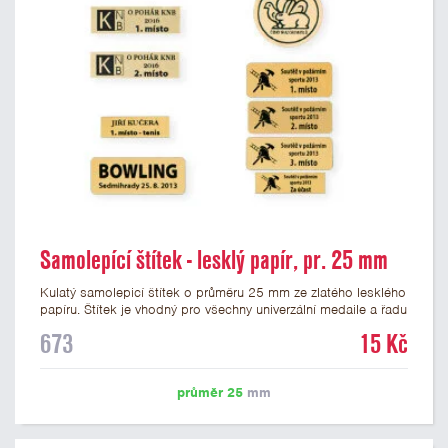
Samolepící štítek - lesklý papír, pr. 25 mm
Kulatý samolepicí štítek o průměru 25 mm ze zlatého lesklého
papíru. Štítek je vhodný pro všechny univerzální medaile a řadu
dalších trofejí, které mají prostor pro emblém o průměru 25
673
15 Kč
mm. Na štítek je možné vytisknout logo nebo text dle vašeho
přání. Potisk štítku je zahrnut v ceně. Podklady pro výrobu
štítku je možné přiložit v prvním kroku objednávky.
průměr 25
mm