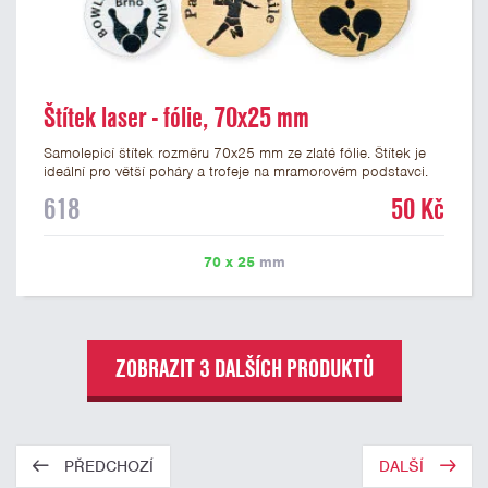
Štítek laser - fólie, 70x25 mm
Samolepicí štítek rozměru 70x25 mm ze zlaté fólie. Štítek je
ideální pro větší poháry a trofeje na mramorovém podstavci.
Na štítek je možné laserem vypálit libovolné logo nebo text. U
618
50 Kč
textu doporučujeme maximálně 3 řádky, aby byla zachována
dobrá čitelnost. Vypálení laserem je v ceně štítku. Vlastní logo
a případné další podklady pro výrobu štítku je možné přiložit v
70 x 25
mm
prvním kroku objednávky.
ZOBRAZIT 3 DALŠÍCH PRODUKTŮ
PŘEDCHOZÍ
DALŠÍ