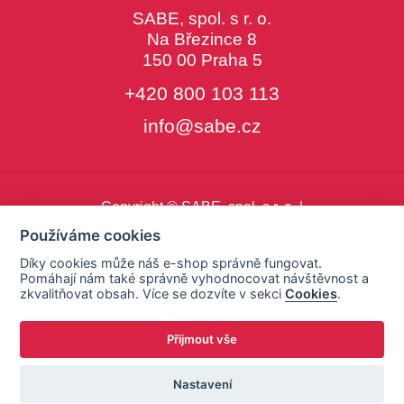
SABE, spol. s r. o.
Na Březince 8
150 00 Praha 5
+420 800 103 113
info@sabe.cz
Copyright © SABE, spol. s r. o. |
o cookies
|
nastavení cookies
Používáme cookies
Díky cookies může náš e-shop správně fungovat.
Pomáhají nám také správně vyhodnocovat návštěvnost a
zkvalitňovat obsah. Více se dozvíte v sekci
Cookies
.
Přijmout vše
Nastavení