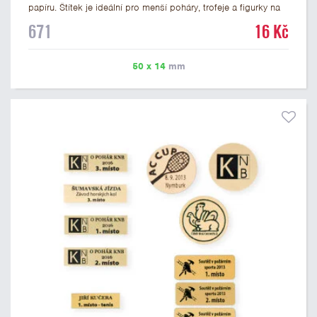
papíru. Štítek je ideální pro menší poháry, trofeje a figurky na
mramorovém podstavci. Na štítek je možné vytisknout
671
16 Kč
libovolné logo nebo text. U textu doporučujeme maximálně 3
řádky, aby byla zachována dobrá čitelnost. Vlastní logo a
případné další podklady pro výrobu štítku je možné přiložit v
50 x 14
mm
prvním kroku objednávky.