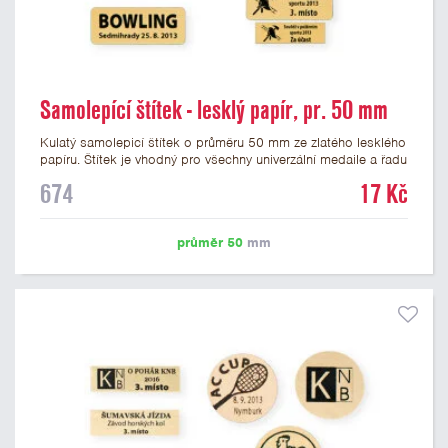
Samolepící štítek - lesklý papír, pr. 50 mm
Kulatý samolepicí štítek o průměru 50 mm ze zlatého lesklého
papíru. Štítek je vhodný pro všechny univerzální medaile a řadu
dalších trofejí, které mají prostor pro emblém o průměru 50
674
17 Kč
mm. Na štítek je možné vytisknout logo nebo text dle vašeho
přání. Cena štítku je včetně potisku. Podklady pro výrobu
štítku je možné přiložit v prvním kroku objednávky.
průměr 50
mm