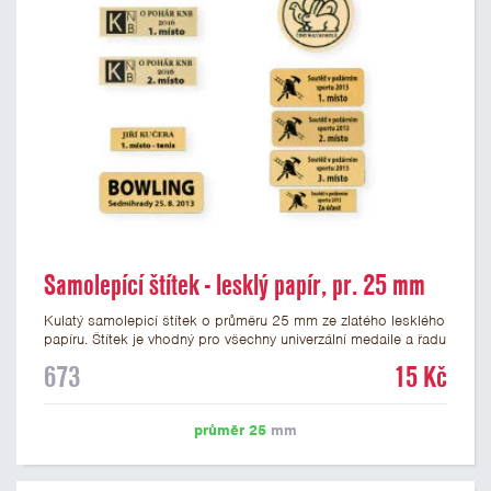
Samolepící štítek - lesklý papír, pr. 25 mm
Kulatý samolepicí štítek o průměru 25 mm ze zlatého lesklého
papíru. Štítek je vhodný pro všechny univerzální medaile a řadu
dalších trofejí, které mají prostor pro emblém o průměru 25
673
15 Kč
mm. Na štítek je možné vytisknout logo nebo text dle vašeho
přání. Potisk štítku je zahrnut v ceně. Podklady pro výrobu
štítku je možné přiložit v prvním kroku objednávky.
průměr 25
mm