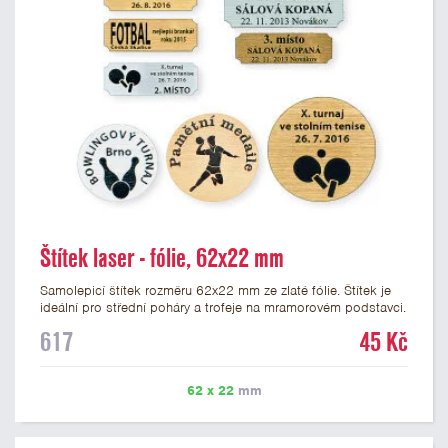
Štítek laser - fólie, 62x22 mm
Samolepicí štítek rozměru 62x22 mm ze zlaté fólie. Štítek je
ideální pro střední poháry a trofeje na mramorovém podstavci.
Na štítek je možné laserem vypálit libovolné logo nebo text. U
617
45 Kč
textu doporučujeme maximálně 3 řádky, aby byla zachována
dobrá čitelnost. Vypálení laserem je v ceně štítku. Vlastní logo
a případné další podklady pro výrobu štítku je možné přiložit v
62 x 22
mm
prvním kroku objednávky.