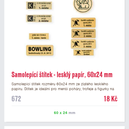
Samolepící štítek - lesklý papír, 60x24 mm
Samolepicí štítek rozměru 60x24 mm ze zlatého lesklého
papíru. Štítek je ideální pro menší poháry, trofeje a figurky na
mramorovém podstavci. Na štítek je možné vytisknout
672
18 Kč
libovolné logo nebo text. Potisk štítku je zahrnut v ceně. U
textu doporučujeme maximálně 3 řádky, aby byla zachována
dobrá čitelnost. Vlastní logo a případné další podklady pro
60 x 24
mm
výrobu štítku je možné přiložit v prvním kroku objednávky.