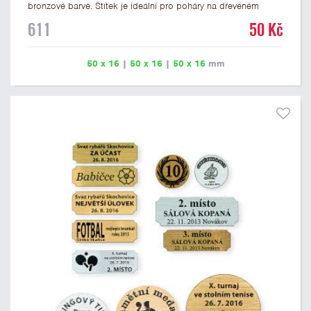
bronzové barvě. Štítek je ideální pro poháry na dřevěném
podstavci a dřevěné plakety. Na štítek je možné vyrýt logo
611
50 Kč
nebo text. U textu doporučujeme maximálně 3 řádky, aby byla
zachována dobrá čitelnost. Rytí je zahrnuto v ceně štítku.
Vlastní logo a případné další podklady pro výrobu štítku je
50 x 16
|
50 x 16
|
50 x 16
mm
možné přiložit v prvním kroku objednávky.