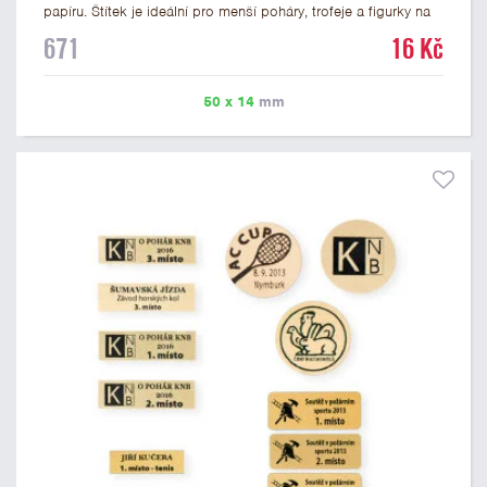
papíru. Štítek je ideální pro menší poháry, trofeje a figurky na
mramorovém podstavci. Na štítek je možné vytisknout
671
16 Kč
libovolné logo nebo text. U textu doporučujeme maximálně 3
řádky, aby byla zachována dobrá čitelnost. Vlastní logo a
případné další podklady pro výrobu štítku je možné přiložit v
50 x 14
mm
prvním kroku objednávky.