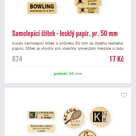
Samolepící štítek - lesklý papír, pr. 50 mm
Kulatý samolepicí štítek o průměru 50 mm ze zlatého lesklého
papíru. Štítek je vhodný pro všechny univerzální medaile a řadu
dalších trofejí, které mají prostor pro emblém o průměru 50
674
17 Kč
mm. Na štítek je možné vytisknout logo nebo text dle vašeho
přání. Cena štítku je včetně potisku. Podklady pro výrobu
štítku je možné přiložit v prvním kroku objednávky.
průměr 50
mm