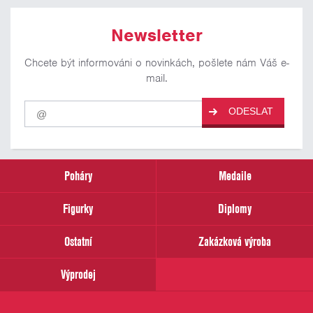
Newsletter
Chcete být informováni o novinkách, pošlete nám Váš e-
mail.
Pro
ODESLAT
odběr
našich
novinek
zadejte
prosím
Poháry
Medaile
Váš
email
Figurky
Diplomy
Ostatní
Zakázková výroba
Výprodej