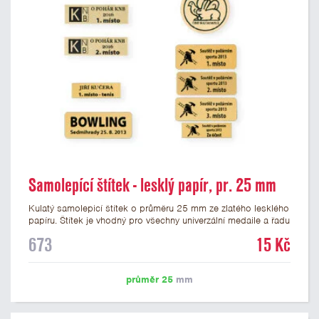
Samolepící štítek - lesklý papír, pr. 25 mm
Kulatý samolepicí štítek o průměru 25 mm ze zlatého lesklého
papíru. Štítek je vhodný pro všechny univerzální medaile a řadu
dalších trofejí, které mají prostor pro emblém o průměru 25
673
15 Kč
mm. Na štítek je možné vytisknout logo nebo text dle vašeho
přání. Potisk štítku je zahrnut v ceně. Podklady pro výrobu
štítku je možné přiložit v prvním kroku objednávky.
průměr 25
mm