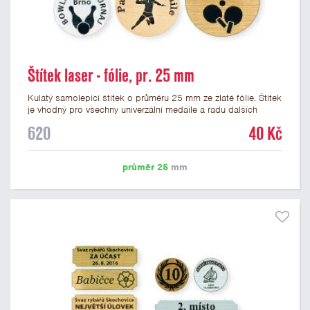
Štítek laser - fólie, pr. 25 mm
Kulatý samolepicí štítek o průměru 25 mm ze zlaté fólie. Štítek
je vhodný pro všechny univerzální medaile a řadu dalších
trofejí, které mají prostor pro emblém o průměru 25 mm. Na
620
40 Kč
štítek je možné laserem vypálit logo nebo text dle vašeho
přání. Vypálení laserem je v ceně štítku. Podklady pro výrobu
štítku je možné přiložit v prvním kroku objednávky.
průměr 25
mm