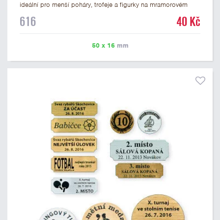
ideální pro menší poháry, trofeje a figurky na mramorovém
podstavci. Na štítek je možné laserem vypálit libovolné logo
616
40 Kč
nebo text. U textu doporučujeme maximálně 3 řádky, aby byla
zachována dobrá čitelnost. Vypálení laserem je v ceně štítku.
Vlastní logo a případné další podklady pro výrobu štítku je
50 x 16
mm
možné přiložit v prvním kroku objednávky.