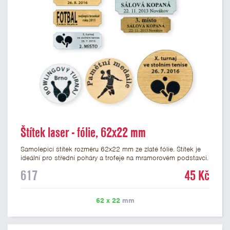
Štítek laser - fólie, 62x22 mm
Samolepicí štítek rozměru 62x22 mm ze zlaté fólie. Štítek je
ideální pro střední poháry a trofeje na mramorovém podstavci.
Na štítek je možné laserem vypálit libovolné logo nebo text. U
617
45 Kč
textu doporučujeme maximálně 3 řádky, aby byla zachována
dobrá čitelnost. Vypálení laserem je v ceně štítku. Vlastní logo
a případné další podklady pro výrobu štítku je možné přiložit v
62 x 22
mm
prvním kroku objednávky.