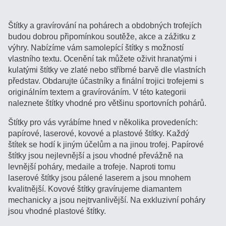
Štítky a gravírování na pohárech a obdobných trofejích
budou dobrou připomínkou soutěže, akce a zážitku z
výhry. Nabízíme vám samolepící štítky s možností
vlastního textu. Ocenění tak můžete oživit hranatými i
kulatými štítky ve zlaté nebo stříbrné barvě dle vlastních
představ. Obdarujte účastníky a finální trojici trofejemi s
originálním textem a gravírováním. V této kategorii
naleznete štítky vhodné pro většinu sportovních pohárů.
Štítky pro vás vyrábíme hned v několika provedeních:
papírové, laserové, kovové a plastové štítky. Každý
štítek se hodí k jiným účelům a na jinou trofej. Papírové
štítky jsou nejlevnější a jsou vhodné převážně na
levnější poháry, medaile a trofeje. Naproti tomu
laserové štítky jsou pálené laserem a jsou mnohem
kvalitnější. Kovové štítky gravírujeme diamantem
mechanicky a jsou nejtrvanlivější. Na exkluzivní poháry
jsou vhodné plastové štítky.