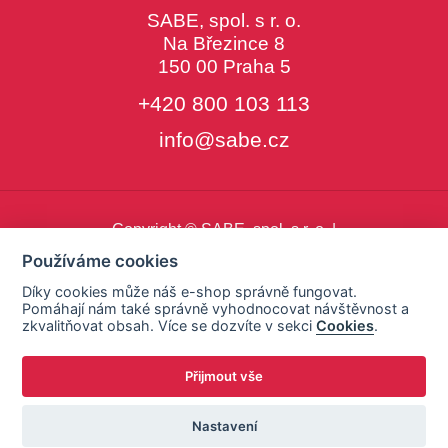
SABE, spol. s r. o.
Na Březince 8
150 00 Praha 5
+420 800 103 113
info@sabe.cz
Copyright © SABE, spol. s r. o. |
o cookies
|
nastavení cookies
Používáme cookies
Díky cookies může náš e-shop správně fungovat.
Pomáhají nám také správně vyhodnocovat návštěvnost a
zkvalitňovat obsah. Více se dozvíte v sekci
Cookies
.
Přijmout vše
Nastavení