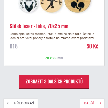
Štítek laser - fólie, 70x25 mm
Samolepicí štítek rozměru 70x25 mm ze zlaté fólie. Štítek je
ideální pro větší poháry a trofeje na mramorovém podstavci.
Na štítek je možné laserem vypálit libovolné logo nebo text. U
618
50 Kč
textu doporučujeme maximálně 3 řádky, aby byla zachována
dobrá čitelnost. Vypálení laserem je v ceně štítku. Vlastní logo
a případné další podklady pro výrobu štítku je možné přiložit v
70 x 25
mm
prvním kroku objednávky.
ZOBRAZIT 3 DALŠÍCH PRODUKTŮ
PŘEDCHOZÍ
DALŠÍ