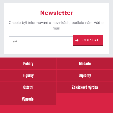
Newsletter
Chcete být informováni o novinkách, pošlete nám Váš e-
mail.
Pro
ODESLAT
odběr
našich
novinek
zadejte
prosím
Poháry
Medaile
Váš
email
Figurky
Diplomy
Ostatní
Zakázková výroba
Výprodej