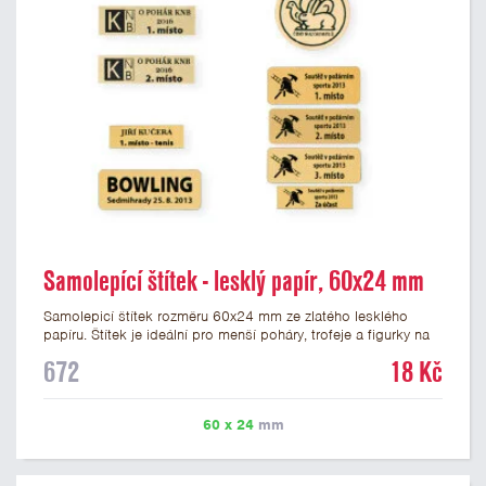
Samolepící štítek - lesklý papír, 60x24 mm
Samolepicí štítek rozměru 60x24 mm ze zlatého lesklého
papíru. Štítek je ideální pro menší poháry, trofeje a figurky na
mramorovém podstavci. Na štítek je možné vytisknout
672
18 Kč
libovolné logo nebo text. Potisk štítku je zahrnut v ceně. U
textu doporučujeme maximálně 3 řádky, aby byla zachována
dobrá čitelnost. Vlastní logo a případné další podklady pro
60 x 24
mm
výrobu štítku je možné přiložit v prvním kroku objednávky.