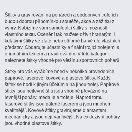
Štítky a gravírování na pohárech a obdobných trofejích
budou dobrou připomínkou soutěže, akce a zážitku z
výhry. Nabízíme vám samolepící štítky s možností
vlastního textu. Ocenění tak můžete oživit hranatými i
kulatými štítky ve zlaté nebo stříbrné barvě dle vlastních
představ. Obdarujte účastníky a finální trojici trofejemi s
originálním textem a gravírováním. V této kategorii
naleznete štítky vhodné pro většinu sportovních pohárů.
Štítky pro vás vyrábíme hned v několika provedeních:
papírové, laserové, kovové a plastové štítky. Každý
štítek se hodí k jiným účelům a na jinou trofej. Papírové
štítky jsou nejlevnější a jsou vhodné převážně na
levnější poháry, medaile a trofeje. Naproti tomu
laserové štítky jsou pálené laserem a jsou mnohem
kvalitnější. Kovové štítky gravírujeme diamantem
mechanicky a jsou nejtrvanlivější. Na exkluzivní poháry
jsou vhodné plastové štítky.