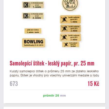
Samolepící štítek - lesklý papír, pr. 25 mm
Kulatý samolepicí štítek o průměru 25 mm ze zlatého lesklého
papíru. Štítek je vhodný pro všechny univerzální medaile a řadu
dalších trofejí, které mají prostor pro emblém o průměru 25
673
15 Kč
mm. Na štítek je možné vytisknout logo nebo text dle vašeho
přání. Potisk štítku je zahrnut v ceně. Podklady pro výrobu
štítku je možné přiložit v prvním kroku objednávky.
průměr 25
mm