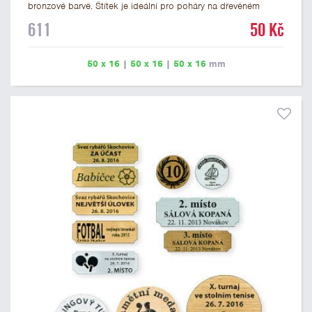
bronzové barvě. Štítek je ideální pro poháry na dřevěném
podstavci a dřevěné plakety. Na štítek je možné vyrýt logo
611
50 Kč
nebo text. U textu doporučujeme maximálně 3 řádky, aby byla
zachována dobrá čitelnost. Rytí je zahrnuto v ceně štítku.
Vlastní logo a případné další podklady pro výrobu štítku je
50 x 16
|
50 x 16
|
50 x 16
mm
možné přiložit v prvním kroku objednávky.