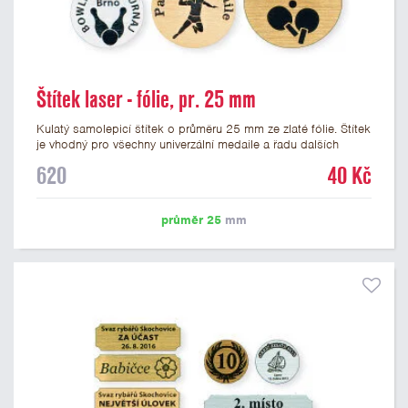
Štítek laser - fólie, pr. 25 mm
Kulatý samolepicí štítek o průměru 25 mm ze zlaté fólie. Štítek
je vhodný pro všechny univerzální medaile a řadu dalších
trofejí, které mají prostor pro emblém o průměru 25 mm. Na
620
40 Kč
štítek je možné laserem vypálit logo nebo text dle vašeho
přání. Vypálení laserem je v ceně štítku. Podklady pro výrobu
štítku je možné přiložit v prvním kroku objednávky.
průměr 25
mm