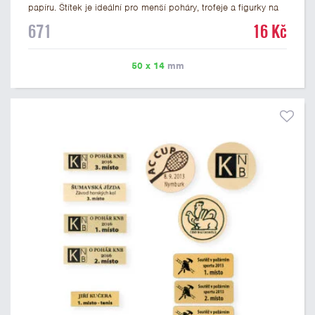
papíru. Štítek je ideální pro menší poháry, trofeje a figurky na
mramorovém podstavci. Na štítek je možné vytisknout
671
16 Kč
libovolné logo nebo text. U textu doporučujeme maximálně 3
řádky, aby byla zachována dobrá čitelnost. Vlastní logo a
případné další podklady pro výrobu štítku je možné přiložit v
50 x 14
mm
prvním kroku objednávky.