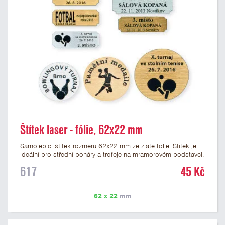
Štítek laser - fólie, 62x22 mm
Samolepicí štítek rozměru 62x22 mm ze zlaté fólie. Štítek je
ideální pro střední poháry a trofeje na mramorovém podstavci.
Na štítek je možné laserem vypálit libovolné logo nebo text. U
617
45 Kč
textu doporučujeme maximálně 3 řádky, aby byla zachována
dobrá čitelnost. Vypálení laserem je v ceně štítku. Vlastní logo
a případné další podklady pro výrobu štítku je možné přiložit v
62 x 22
mm
prvním kroku objednávky.