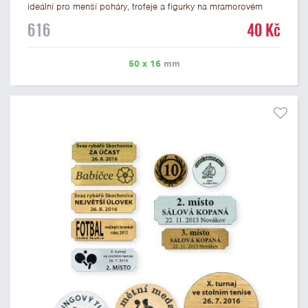
ideální pro menší poháry, trofeje a figurky na mramorovém
podstavci. Na štítek je možné laserem vypálit libovolné logo
616
40 Kč
nebo text. U textu doporučujeme maximálně 3 řádky, aby byla
zachována dobrá čitelnost. Vypálení laserem je v ceně štítku.
Vlastní logo a případné další podklady pro výrobu štítku je
50 x 16
mm
možné přiložit v prvním kroku objednávky.