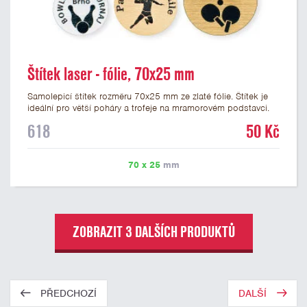
Štítek laser - fólie, 70x25 mm
Samolepicí štítek rozměru 70x25 mm ze zlaté fólie. Štítek je
ideální pro větší poháry a trofeje na mramorovém podstavci.
Na štítek je možné laserem vypálit libovolné logo nebo text. U
618
50 Kč
textu doporučujeme maximálně 3 řádky, aby byla zachována
dobrá čitelnost. Vypálení laserem je v ceně štítku. Vlastní logo
a případné další podklady pro výrobu štítku je možné přiložit v
70 x 25
mm
prvním kroku objednávky.
ZOBRAZIT 3 DALŠÍCH PRODUKTŮ
PŘEDCHOZÍ
DALŠÍ