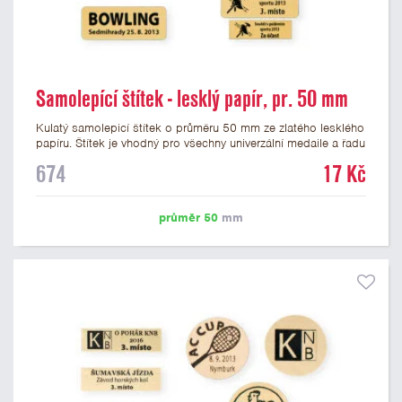
Samolepící štítek - lesklý papír, pr. 50 mm
Kulatý samolepicí štítek o průměru 50 mm ze zlatého lesklého
papíru. Štítek je vhodný pro všechny univerzální medaile a řadu
dalších trofejí, které mají prostor pro emblém o průměru 50
674
17 Kč
mm. Na štítek je možné vytisknout logo nebo text dle vašeho
přání. Cena štítku je včetně potisku. Podklady pro výrobu
štítku je možné přiložit v prvním kroku objednávky.
průměr 50
mm