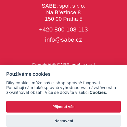
SABE, spol. s r. o.
Na Březince 8
150 00 Praha 5
+420 800 103 113
info@sabe.cz
Copyright © SABE, spol. s r. o. |
o cookies
|
nastavení cookies
Používáme cookies
Díky cookies může náš e-shop správně fungovat.
Pomáhají nám také správně vyhodnocovat návštěvnost a
zkvalitňovat obsah. Více se dozvíte v sekci
Cookies
.
Přijmout vše
Nastavení