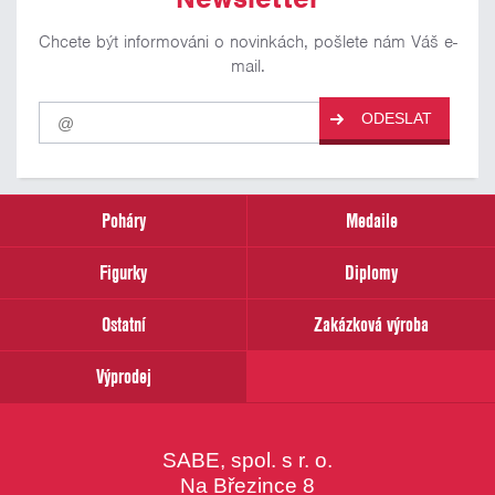
Chcete být informováni o novinkách, pošlete nám Váš e-
mail.
Pro
ODESLAT
odběr
našich
novinek
zadejte
prosím
Poháry
Medaile
Váš
email
Figurky
Diplomy
Ostatní
Zakázková výroba
Výprodej
SABE, spol. s r. o.
Na Březince 8