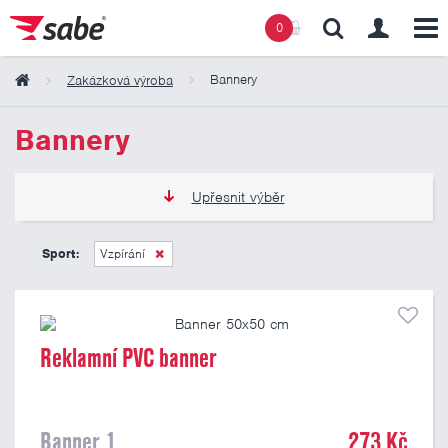
0
Bannery
Zakázková výroba
Obsah košíku
Bannery
Košík zeje prázdnotou
Upřesnit výběr
273 Kč
809 Kč
Sport:
Vzpírání
Pouze skladem
Reklamní PVC banner
Banner 1
273 Kč