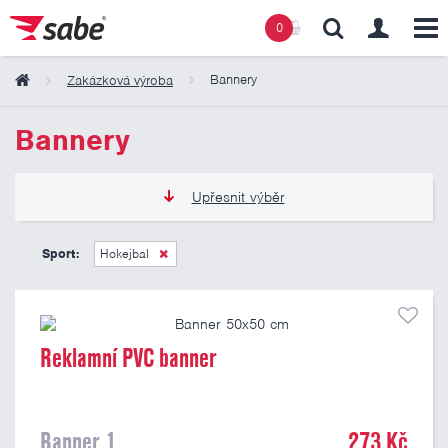
0
Bannery
Zakázková výroba
Obsah košíku
Bannery
Košík zeje prázdnotou
Upřesnit výběr
273 Kč
809 Kč
Sport:
Hokejbal
Pouze skladem
Reklamní PVC banner
Banner 1
273 Kč