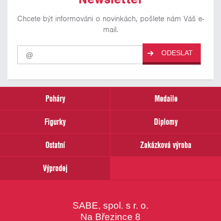
Chcete být informováni o novinkách, pošlete nám Váš e-
mail.
Pro
ODESLAT
odběr
našich
novinek
zadejte
prosím
Poháry
Medaile
Váš
email
Figurky
Diplomy
Ostatní
Zakázková výroba
Výprodej
SABE, spol. s r. o.
Na Březince 8