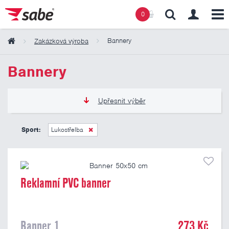
0
Bannery
Zakázková výroba
Obsah košíku
Bannery
Košík zeje prázdnotou
Upřesnit výběr
273 Kč
809 Kč
Sport:
Lukostřelba
Pouze skladem
Reklamní PVC banner
Banner 1
273 Kč