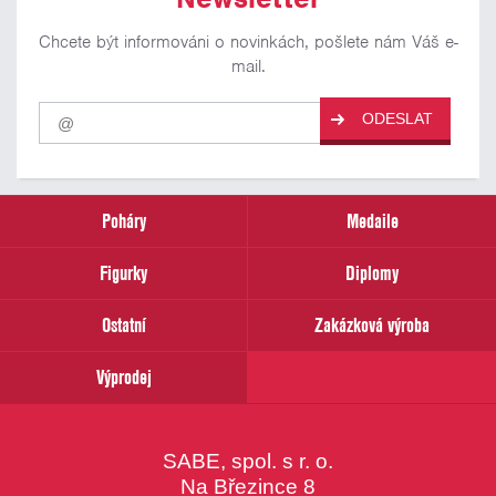
Chcete být informováni o novinkách, pošlete nám Váš e-
mail.
Pro
ODESLAT
odběr
našich
novinek
zadejte
prosím
Poháry
Medaile
Váš
email
Figurky
Diplomy
Ostatní
Zakázková výroba
Výprodej
SABE, spol. s r. o.
Na Březince 8