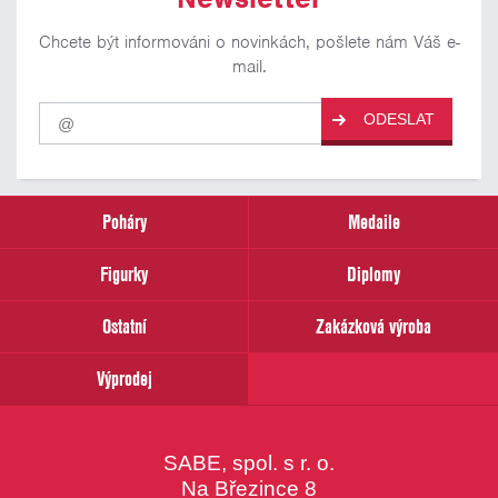
Chcete být informováni o novinkách, pošlete nám Váš e-
mail.
Pro
ODESLAT
odběr
našich
novinek
zadejte
prosím
Poháry
Medaile
Váš
email
Figurky
Diplomy
Ostatní
Zakázková výroba
Výprodej
SABE, spol. s r. o.
Na Březince 8