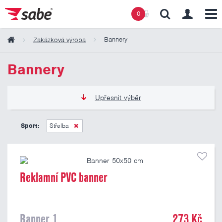
0
Bannery
Zakázková výroba
Obsah košíku
Bannery
Košík zeje prázdnotou
Upřesnit výběr
273 Kč
809 Kč
Sport:
Střelba
Pouze skladem
Reklamní PVC banner
Banner 1
273 Kč