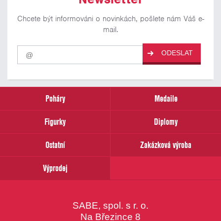
Chcete být informováni o novinkách, pošlete nám Váš e-
mail.
Pro
ODESLAT
odběr
našich
novinek
zadejte
prosím
Poháry
Medaile
Váš
email
Figurky
Diplomy
Ostatní
Zakázková výroba
Výprodej
SABE, spol. s r. o.
Na Březince 8