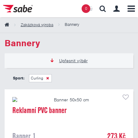
0
Bannery
Zakázková výroba
Obsah košíku
Bannery
Košík zeje prázdnotou
Upřesnit výběr
273 Kč
809 Kč
Sport:
Curling
Pouze skladem
Reklamní PVC banner
Banner 1
273 Kč