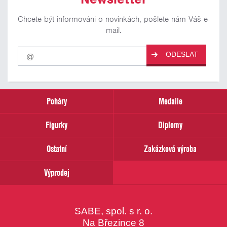
Chcete být informováni o novinkách, pošlete nám Váš e-
mail.
Pro
ODESLAT
odběr
našich
novinek
zadejte
prosím
Poháry
Medaile
Váš
email
Figurky
Diplomy
Ostatní
Zakázková výroba
Výprodej
SABE, spol. s r. o.
Na Březince 8