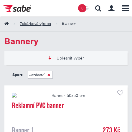
0
Bannery
Zakázková výroba
Obsah košíku
Bannery
Košík zeje prázdnotou
Upřesnit výběr
273 Kč
809 Kč
Sport:
Jezdectví
Pouze skladem
Reklamní PVC banner
Banner 1
273 Kč