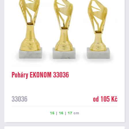
Poháry EKONOM 33036
33036
od 105 Kč
15
|
16
|
17
cm