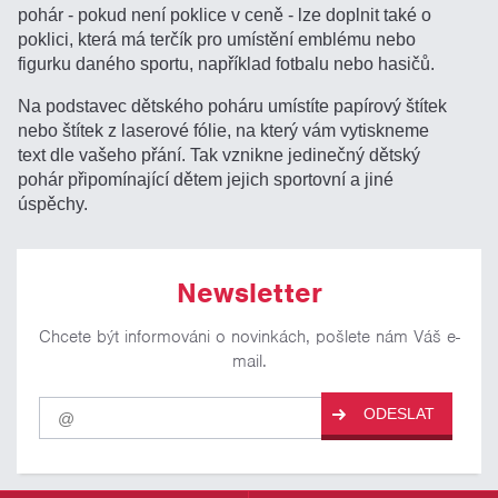
pohár - pokud není poklice v ceně - lze doplnit také o
poklici, která má terčík pro umístění emblému nebo
figurku daného sportu, například fotbalu nebo hasičů.
Na podstavec dětského poháru umístíte papírový štítek
nebo štítek z laserové fólie, na který vám vytiskneme
text dle vašeho přání. Tak vznikne jedinečný dětský
pohár připomínající dětem jejich sportovní a jiné
úspěchy.
Newsletter
Chcete být informováni o novinkách, pošlete nám Váš e-
mail.
Pro
ODESLAT
odběr
našich
novinek
zadejte