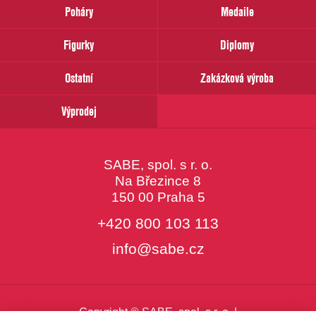
prosím
Poháry
Medaile
Váš
email
Figurky
Diplomy
Ostatní
Zakázková výroba
Výprodej
SABE, spol. s r. o.
Na Březince 8
150 00 Praha 5
+420 800 103 113
info@sabe.cz
Copyright © SABE, spol. s r. o. |