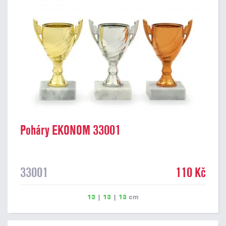
Poháry EKONOM 33001
33001
110 Kč
13
|
13
|
13
cm