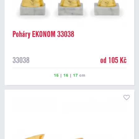
Poháry EKONOM 33038
33038
od 105 Kč
15
|
16
|
17
cm