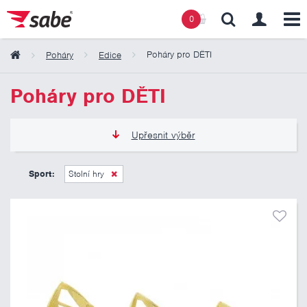
0
Poháry pro DĚTI
Poháry
Edice
Obsah košíku
Poháry pro DĚTI
Košík zeje prázdnotou
Upřesnit výběr
105 Kč
325 Kč
Sport:
Stolní hry
Pouze skladem