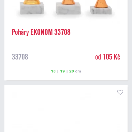
Poháry EKONOM 33708
33708
od 105 Kč
18
|
19
|
20
cm