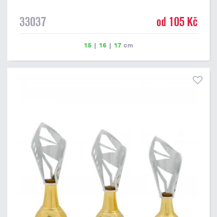
33037
od 105 Kč
15
|
16
|
17
cm