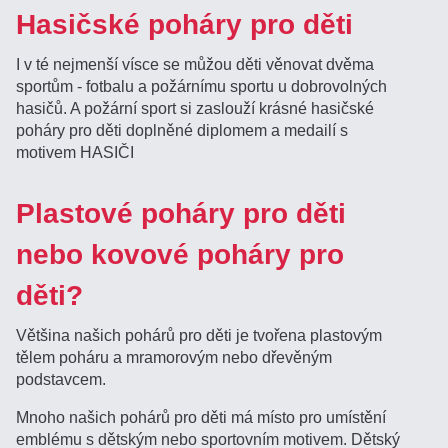
Hasičské poháry pro děti
I v té nejmenší vísce se můžou děti věnovat dvěma
sportům - fotbalu a požárnímu sportu u dobrovolných
hasičů. A požární sport si zaslouží krásné hasičské
poháry pro děti doplněné diplomem a medailí s
motivem HASIČI
Plastové poháry pro děti
nebo kovové poháry pro
děti?
Většina našich pohárů pro děti je tvořena plastovým
tělem poháru a mramorovým nebo dřevěným
podstavcem.
Mnoho našich pohárů pro děti má místo pro umístění
emblému s dětským nebo sportovním motivem. Dětský