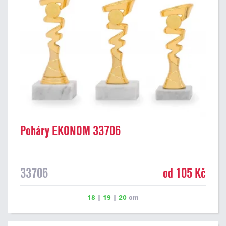
Poháry EKONOM 33706
33706
od 105 Kč
18
|
19
|
20
cm