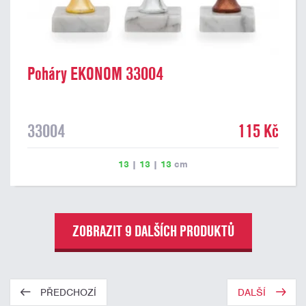
Poháry EKONOM 33004
33004
115 Kč
13
|
13
|
13
cm
ZOBRAZIT 9 DALŠÍCH PRODUKTŮ
PŘEDCHOZÍ
DALŠÍ