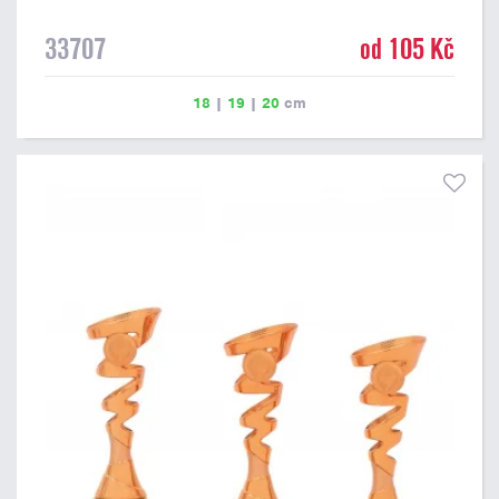
33707
od 105 Kč
18
|
19
|
20
cm