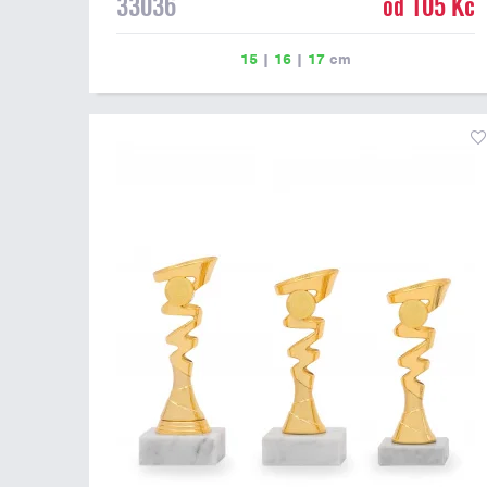
33036
od 105 Kč
15
|
16
|
17
cm