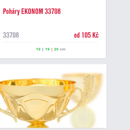
Poháry EKONOM 33708
33708
od 105 Kč
18
|
19
|
20
cm