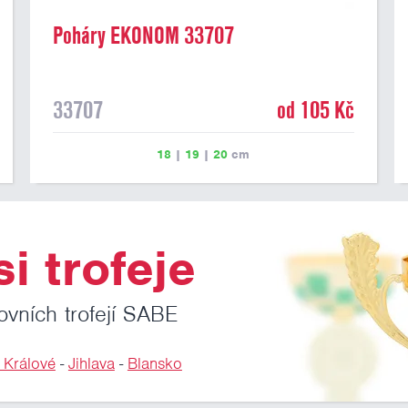
Poháry EKONOM 33707
33707
od 105 Kč
18
|
19
|
20
cm
i trofeje
ovních trofejí SABE
 Králové
-
Jihlava
-
Blansko