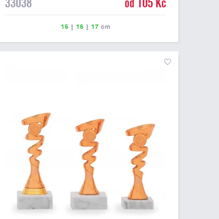
33038
od 105 Kč
15
|
16
|
17
cm