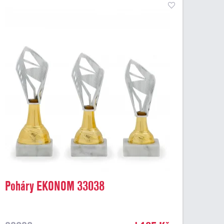
Poháry EKONOM 33038