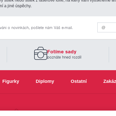
ní a jiné úspěchy.
Pro
váni o novinkách, pošlete nám Váš e-mail.
odběr
našich
novinek
zadejte
prosím
Fotíme sady
Váš
email
poznáte hned rozdíl
Figurky
Diplomy
Ostatní
Zakáz