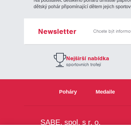
dětský pohár připomínající dětem jejich sportov
Newsletter
Chcete být informo
Nejširší nabídka
sportovních trofejí
Poháry
Medaile
SABE, spol. s r. o.