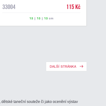
33004
115 Kč
13
|
13
|
13
cm
DALŠÍ STRÁNKA
 dětské taneční souteže či jako ocenění výstav