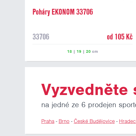
Poháry EKONOM 33706
33706
od 105 Kč
18
|
19
|
20
cm
Vyzvedněte s
na jedné ze 6 prodejen sport
Praha
-
Brno
-
České Budějovice
-
Hradec