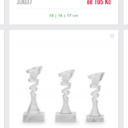
33037
od 105 Kč
15
|
16
|
17
cm