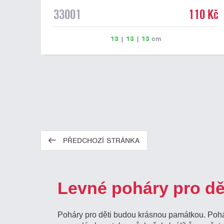
33001
110 Kč
13
|
13
|
13
cm
PŘEDCHOZÍ STRÁNKA
Levné poháry pro dě
Poháry pro děti budou krásnou památkou. Poháry