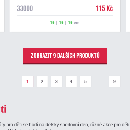
33000
115 Kč
15
|
15
|
15
cm
ZOBRAZIT 9 DALŠÍCH PRODUKTŮ
1
2
3
4
5
...
9
ti
 pro děti se hodí na dětský sportovní den, různé akce pro děti,