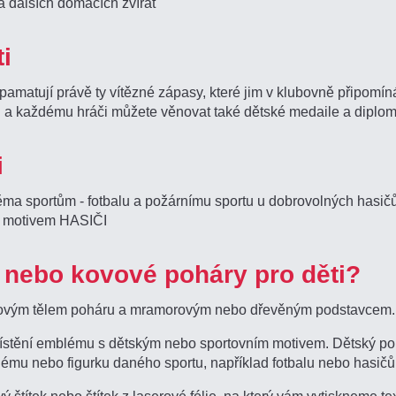
a dalších domácích zvířat
i
ti pamatují právě ty vítězné zápasy, které jim v klubovně připomí
u a každému hráči můžete věnovat také dětské medaile a diplom
i
ěma sportům - fotbalu a požárnímu sportu u dobrovolných hasičů.
s motivem HASIČI
i nebo kovové poháry pro děti?
lastovým tělem poháru a mramorovým nebo dřevěným podstavcem.
stění emblému s dětským nebo sportovním motivem. Dětský pohár
blému nebo figurku daného sportu, například fotbalu nebo hasičů
štítek nebo štítek z laserové fólie, na který vám vytiskneme te