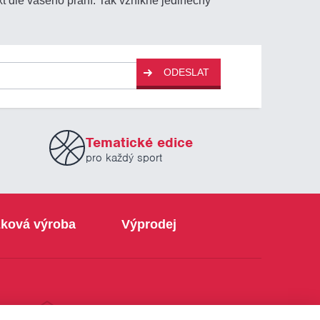
ODESLAT
Tematické edice
pro každý sport
ková výroba
Výprodej