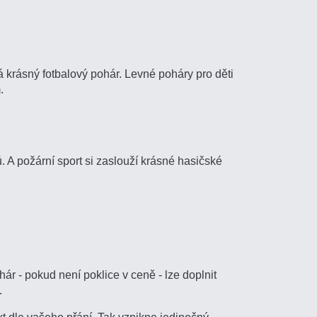
ná krásný fotbalový pohár. Levné poháry pro děti
.
 A požární sport si zaslouží krásné hasičské
 - pokud není poklice v ceně - lze doplnit
.
xt dle vašeho přání. Tak vznikne jedinečný