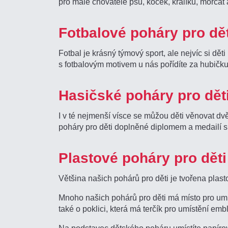
pro malé chovatele psů, koček, králíků, morčat 
Fotbalové poháry pro dět
Fotbal je krásný týmový sport, ale nejvíc si dě
s fotbalovým motivem u nás pořídíte za hubičk
Hasičské poháry pro dět
I v té nejmenší vísce se můžou děti věnovat dv
poháry pro děti doplněné diplomem a medailí 
Plastové poháry pro dět
Většina našich pohárů pro děti je tvořena p
Mnoho našich pohárů pro děti má místo pro umí
také o poklici, která má terčík pro umístění em
Na podstavec dětského poháru umístíte papírový 