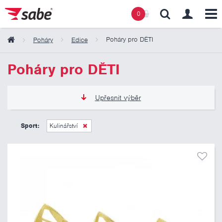
0
Poháry pro DĚTI
Poháry
Edice
Obsah košíku
Poháry pro DĚTI
Košík zeje prázdnotou
Upřesnit výběr
105 Kč
325 Kč
Sport:
Kulinářství
Pouze skladem