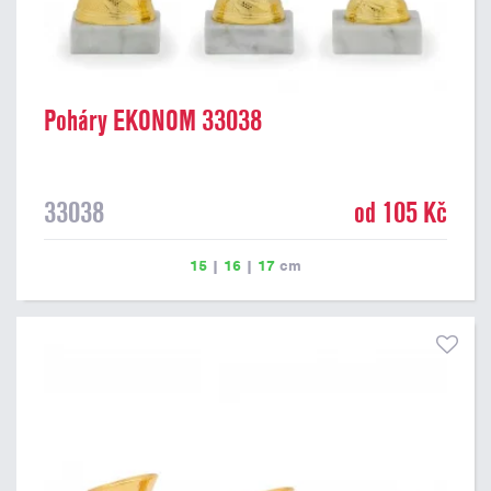
Poháry EKONOM 33038
33038
od 105 Kč
15
|
16
|
17
cm