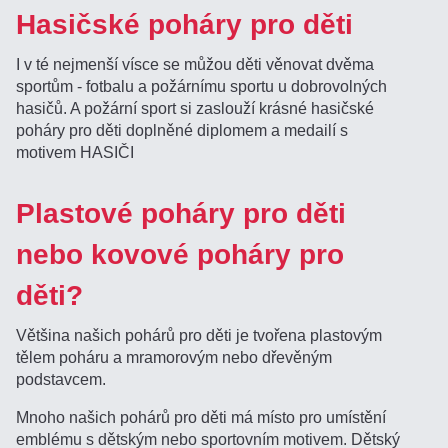
Hasičské poháry pro děti
I v té nejmenší vísce se můžou děti věnovat dvěma
sportům - fotbalu a požárnímu sportu u dobrovolných
hasičů. A požární sport si zaslouží krásné hasičské
poháry pro děti doplněné diplomem a medailí s
motivem HASIČI
Plastové poháry pro děti
nebo kovové poháry pro
děti?
Většina našich pohárů pro děti je tvořena plastovým
tělem poháru a mramorovým nebo dřevěným
podstavcem.
Mnoho našich pohárů pro děti má místo pro umístění
emblému s dětským nebo sportovním motivem. Dětský