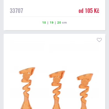
33707
od 105 Kč
18
|
19
|
20
cm