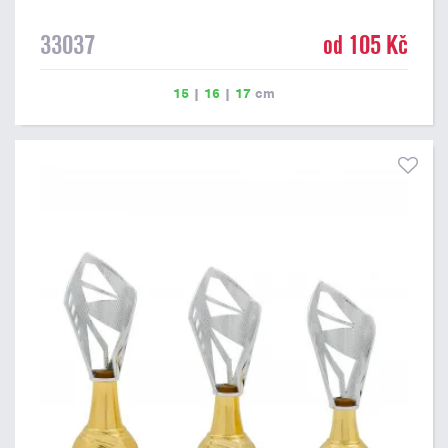
33037
od 105 Kč
15
|
16
|
17
cm