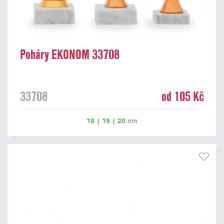
Poháry EKONOM 33708
33708
od 105 Kč
18
|
19
|
20
cm