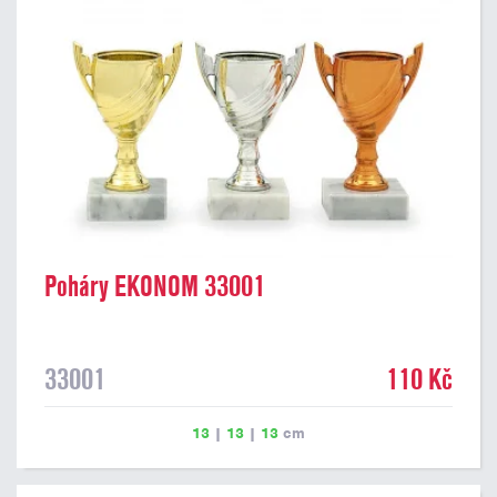
Poháry EKONOM 33001
33001
110 Kč
13
|
13
|
13
cm