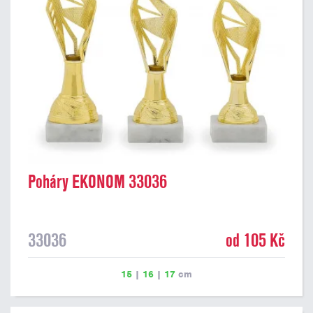
Poháry EKONOM 33036
33036
od 105 Kč
15
|
16
|
17
cm