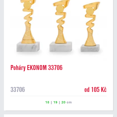
Poháry EKONOM 33706
33706
od 105 Kč
18
|
19
|
20
cm