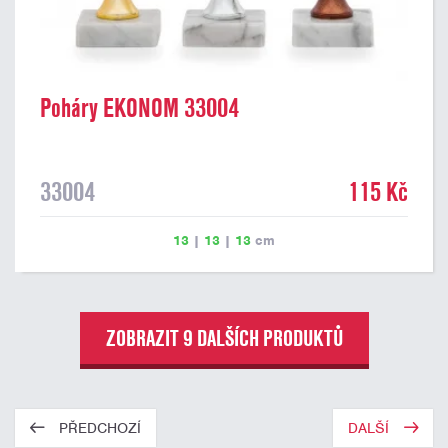
Poháry EKONOM 33004
33004
115 Kč
13
|
13
|
13
cm
ZOBRAZIT 9 DALŠÍCH PRODUKTŮ
PŘEDCHOZÍ
DALŠÍ