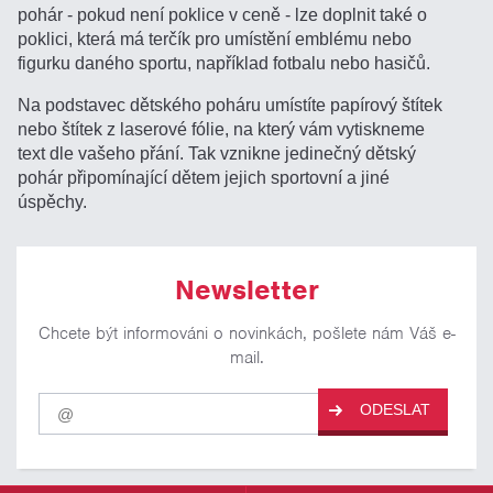
pohár - pokud není poklice v ceně - lze doplnit také o
poklici, která má terčík pro umístění emblému nebo
figurku daného sportu, například fotbalu nebo hasičů.
Na podstavec dětského poháru umístíte papírový štítek
nebo štítek z laserové fólie, na který vám vytiskneme
text dle vašeho přání. Tak vznikne jedinečný dětský
pohár připomínající dětem jejich sportovní a jiné
úspěchy.
Newsletter
Chcete být informováni o novinkách, pošlete nám Váš e-
mail.
Pro
ODESLAT
odběr
našich
novinek
zadejte