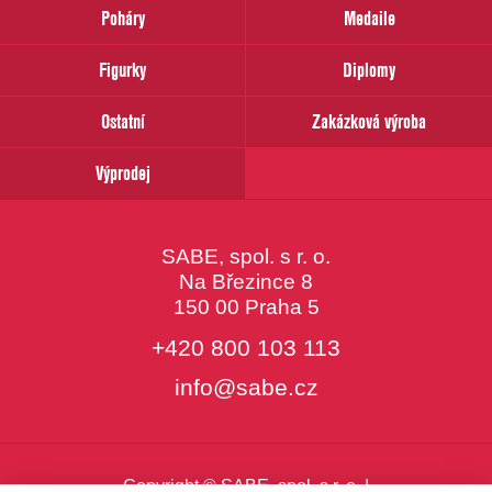
prosím
Poháry
Medaile
Váš
email
Figurky
Diplomy
Ostatní
Zakázková výroba
Výprodej
SABE, spol. s r. o.
Na Březince 8
150 00 Praha 5
+420 800 103 113
info@sabe.cz
Copyright © SABE, spol. s r. o. |