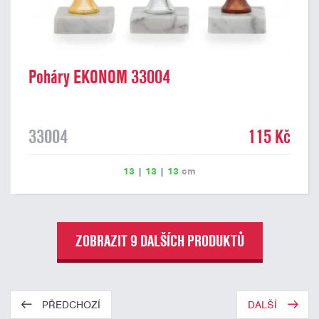
Poháry EKONOM 33004
33004
115 Kč
13
|
13
|
13
cm
ZOBRAZIT 9 DALŠÍCH PRODUKTŮ
PŘEDCHOZÍ
DALŠÍ