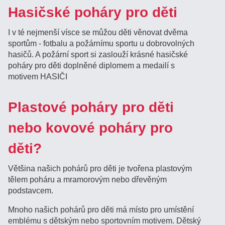
Hasičské poháry pro děti
I v té nejmenší vísce se můžou děti věnovat dvěma
sportům - fotbalu a požárnímu sportu u dobrovolných
hasičů. A požární sport si zaslouží krásné hasičské
poháry pro děti doplněné diplomem a medailí s
motivem HASIČI
Plastové poháry pro děti
nebo kovové poháry pro
děti?
Většina našich pohárů pro děti je tvořena plastovým
tělem poháru a mramorovým nebo dřevěným
podstavcem.
Mnoho našich pohárů pro děti má místo pro umístění
emblému s dětským nebo sportovním motivem. Dětský