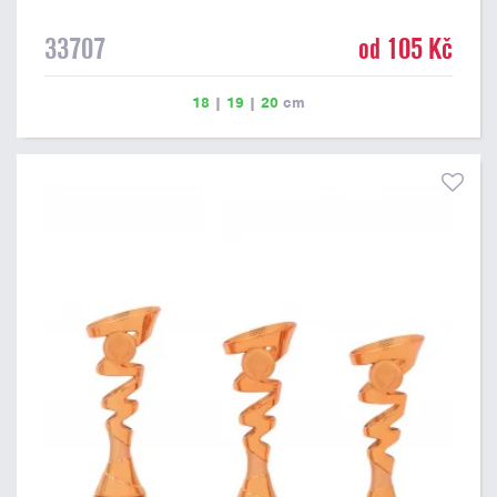
33707
od 105 Kč
18
|
19
|
20
cm