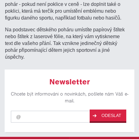
pohár - pokud není poklice v ceně - lze doplnit také o
poklici, která má terčík pro umístění emblému nebo
figurku daného sportu, například fotbalu nebo hasičů.
Na podstavec dětského poháru umístíte papírový štítek
nebo štítek z laserové fólie, na který vám vytiskneme
text dle vašeho přání. Tak vznikne jedinečný dětský
pohár připomínající dětem jejich sportovní a jiné
úspěchy.
Newsletter
Chcete být informováni o novinkách, pošlete nám Váš e-
mail.
Pro
ODESLAT
odběr
našich
novinek
zadejte