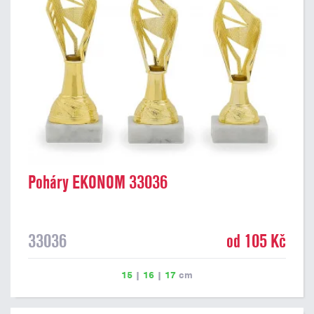
Poháry EKONOM 33036
33036
od 105 Kč
15
|
16
|
17
cm