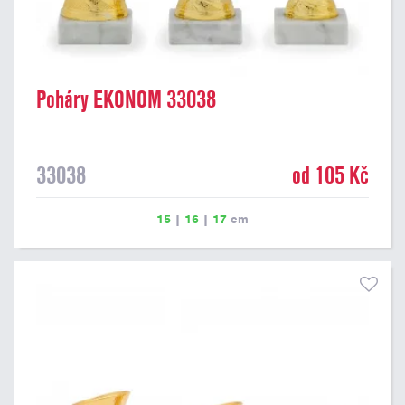
Poháry EKONOM 33038
33038
od 105 Kč
15
|
16
|
17
cm