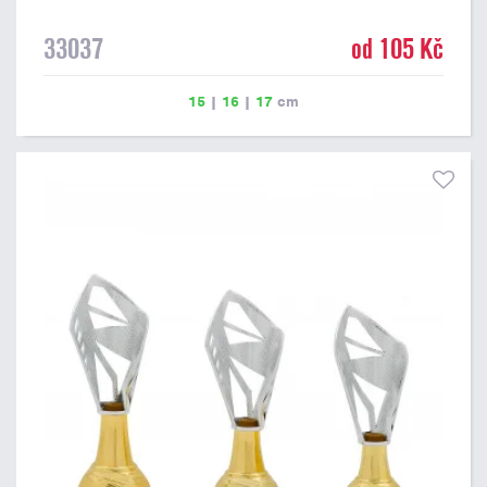
33037
od 105 Kč
15
|
16
|
17
cm