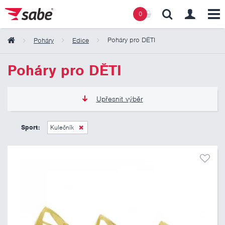
0
Poháry pro DĚTI
Poháry
Edice
Obsah košíku
Poháry pro DĚTI
Košík zeje prázdnotou
Upřesnit výběr
105 Kč
325 Kč
Sport:
Kulečník
Pouze skladem