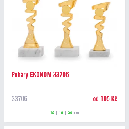
Poháry EKONOM 33706
33706
od 105 Kč
18
|
19
|
20
cm