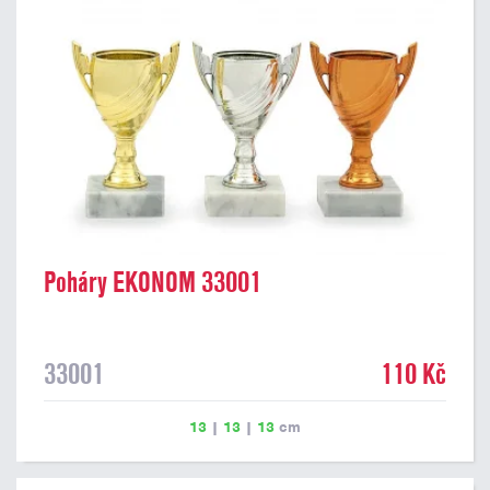
Poháry EKONOM 33001
33001
110 Kč
13
|
13
|
13
cm