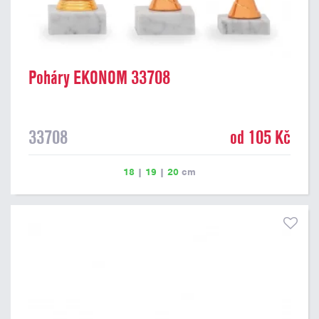
Poháry EKONOM 33708
33708
od 105 Kč
18
|
19
|
20
cm