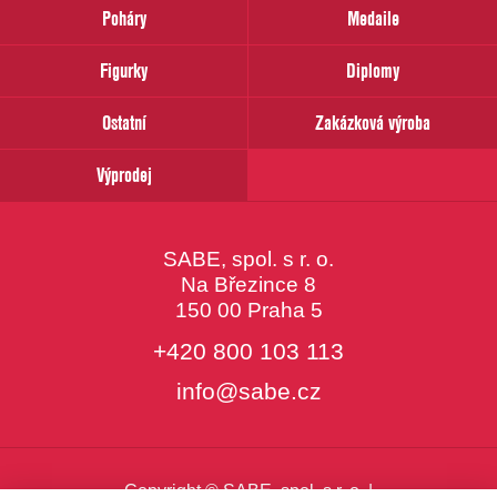
prosím
Poháry
Medaile
Váš
email
Figurky
Diplomy
Ostatní
Zakázková výroba
Výprodej
SABE, spol. s r. o.
Na Březince 8
150 00 Praha 5
+420 800 103 113
info@sabe.cz
Copyright © SABE, spol. s r. o. |