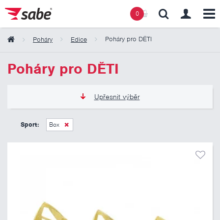
0
Poháry pro DĚTI
Poháry
Edice
Obsah košíku
Poháry pro DĚTI
Košík zeje prázdnotou
Upřesnit výběr
105 Kč
325 Kč
Sport:
Box
Pouze skladem