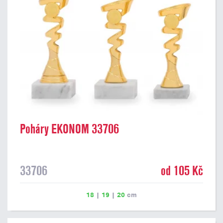
Poháry EKONOM 33706
33706
od 105 Kč
18
|
19
|
20
cm