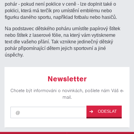
pohár - pokud není poklice v ceně - lze doplnit také o
poklici, která má terčík pro umístění emblému nebo
figurku daného sportu, například fotbalu nebo hasičů.
Na podstavec dětského poháru umístíte papírový štítek
nebo štítek z laserové fólie, na který vám vytiskneme
text dle vašeho přání. Tak vznikne jedinečný dětský
pohár připomínající dětem jejich sportovní a jiné
úspěchy.
Newsletter
Chcete být informováni o novinkách, pošlete nám Váš e-
mail.
Pro
ODESLAT
odběr
našich
novinek
zadejte