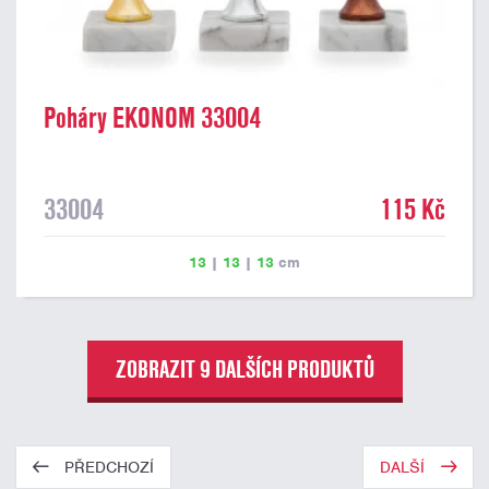
Poháry EKONOM 33004
33004
115 Kč
13
|
13
|
13
cm
ZOBRAZIT 9 DALŠÍCH PRODUKTŮ
PŘEDCHOZÍ
DALŠÍ