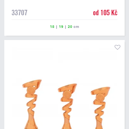
33707
od 105 Kč
18
|
19
|
20
cm