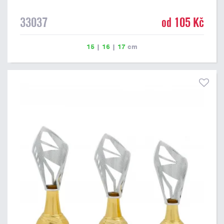
33037
od 105 Kč
15
|
16
|
17
cm