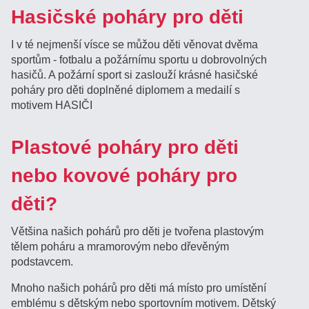
Hasičské poháry pro děti
I v té nejmenší vísce se můžou děti věnovat dvěma
sportům - fotbalu a požárnímu sportu u dobrovolných
hasičů. A požární sport si zaslouží krásné hasičské
poháry pro děti doplněné diplomem a medailí s
motivem HASIČI
Plastové poháry pro děti
nebo kovové poháry pro
děti?
Většina našich pohárů pro děti je tvořena plastovým
tělem poháru a mramorovým nebo dřevěným
podstavcem.
Mnoho našich pohárů pro děti má místo pro umístění
emblému s dětským nebo sportovním motivem. Dětský