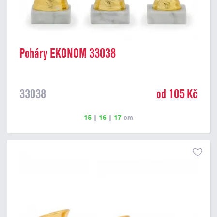
Poháry EKONOM 33038
33038
od 105 Kč
15
|
16
|
17
cm