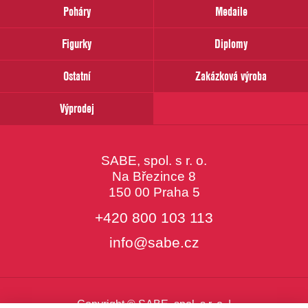
prosím
Poháry
Medaile
Váš
email
Figurky
Diplomy
Ostatní
Zakázková výroba
Výprodej
SABE, spol. s r. o.
Na Březince 8
150 00 Praha 5
+420 800 103 113
info@sabe.cz
Copyright © SABE, spol. s r. o. |