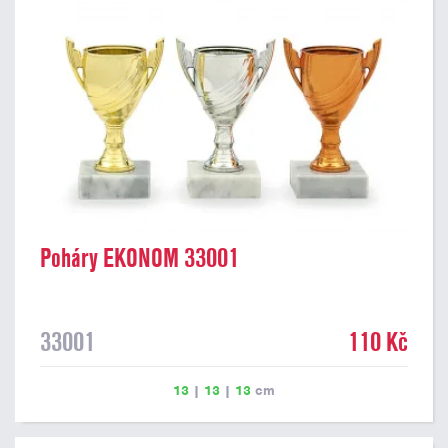
Poháry EKONOM 33001
33001
110 Kč
13
|
13
|
13
cm