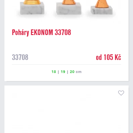
Poháry EKONOM 33708
33708
od 105 Kč
18
|
19
|
20
cm