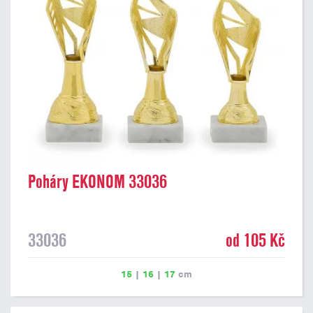
Poháry EKONOM 33036
33036
od 105 Kč
15
|
16
|
17
cm