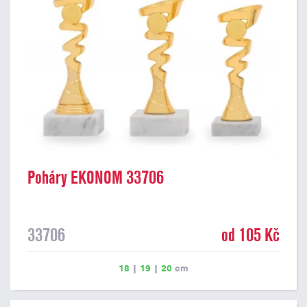
Poháry EKONOM 33706
33706
od 105 Kč
18
|
19
|
20
cm