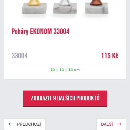
Poháry EKONOM 33004
33004
115 Kč
13
|
13
|
13
cm
ZOBRAZIT 9 DALŠÍCH PRODUKTŮ
PŘEDCHOZÍ
DALŠÍ