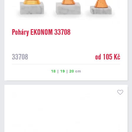
Poháry EKONOM 33708
33708
od 105 Kč
18
|
19
|
20
cm