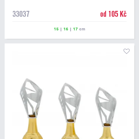
33037
od 105 Kč
15
|
16
|
17
cm