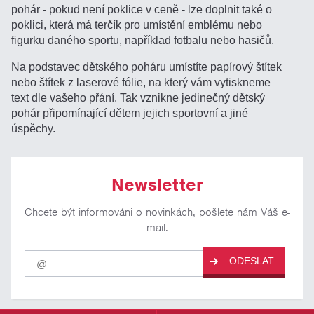
pohár - pokud není poklice v ceně - lze doplnit také o
poklici, která má terčík pro umístění emblému nebo
figurku daného sportu, například fotbalu nebo hasičů.
Na podstavec dětského poháru umístíte papírový štítek
nebo štítek z laserové fólie, na který vám vytiskneme
text dle vašeho přání. Tak vznikne jedinečný dětský
pohár připomínající dětem jejich sportovní a jiné
úspěchy.
Newsletter
Chcete být informováni o novinkách, pošlete nám Váš e-
mail.
Pro
ODESLAT
odběr
našich
novinek
zadejte