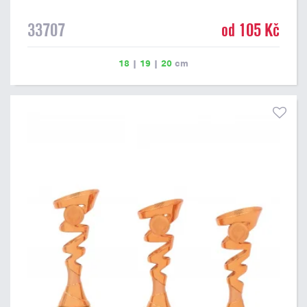
33707
od 105 Kč
18
|
19
|
20
cm