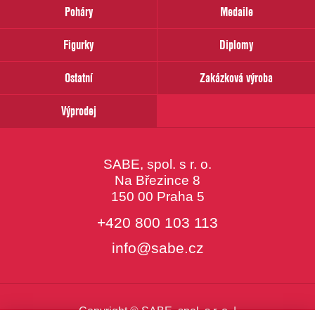
prosím
Poháry
Medaile
Váš
email
Figurky
Diplomy
Ostatní
Zakázková výroba
Výprodej
SABE, spol. s r. o.
Na Březince 8
150 00 Praha 5
+420 800 103 113
info@sabe.cz
Copyright © SABE, spol. s r. o. |