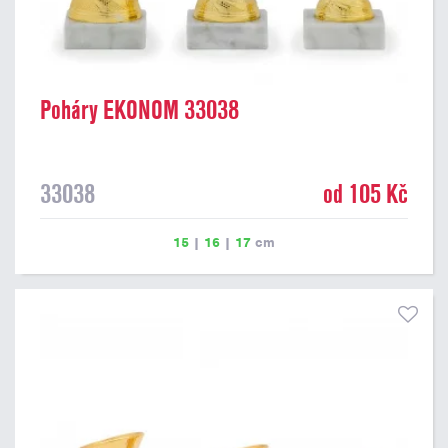
Poháry EKONOM 33038
33038
od 105 Kč
15
|
16
|
17
cm