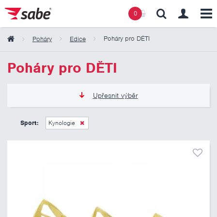
0
Poháry pro DĚTI
Poháry
Edice
Obsah košíku
Poháry pro DĚTI
Košík zeje prázdnotou
Upřesnit výběr
105 Kč
325 Kč
Sport:
Kynologie
Pouze skladem