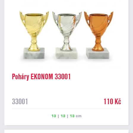
Poháry EKONOM 33001
33001
110 Kč
13
|
13
|
13
cm