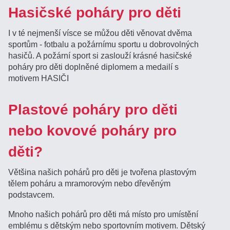
Hasičské poháry pro děti
I v té nejmenší vísce se můžou děti věnovat dvěma
sportům - fotbalu a požárnímu sportu u dobrovolných
hasičů. A požární sport si zaslouží krásné hasičské
poháry pro děti doplněné diplomem a medailí s
motivem HASIČI
Plastové poháry pro děti
nebo kovové poháry pro
děti?
Většina našich pohárů pro děti je tvořena plastovým
tělem poháru a mramorovým nebo dřevěným
podstavcem.
Mnoho našich pohárů pro děti má místo pro umístění
emblému s dětským nebo sportovním motivem. Dětský