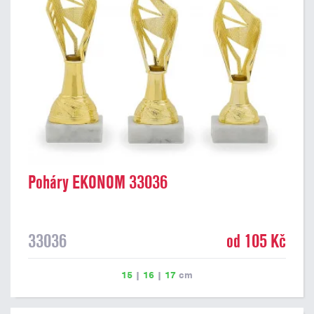
Poháry EKONOM 33036
33036
od 105 Kč
15
|
16
|
17
cm