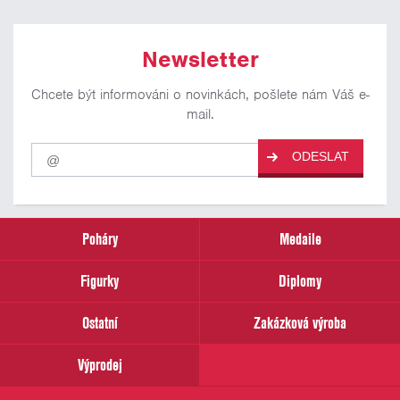
Newsletter
Chcete být informováni o novinkách, pošlete nám Váš e-
mail.
Pro
ODESLAT
odběr
našich
novinek
zadejte
prosím
Poháry
Medaile
Váš
email
Figurky
Diplomy
Ostatní
Zakázková výroba
Výprodej