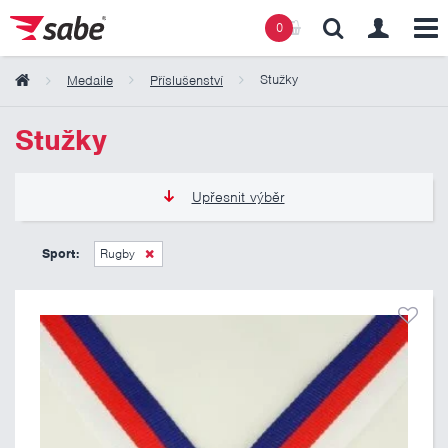
0
Stužky
Medaile
Příslušenství
Obsah košíku
Stužky
Košík zeje prázdnotou
Upřesnit výběr
8 Kč
24 Kč
Sport:
Rugby
Pouze skladem