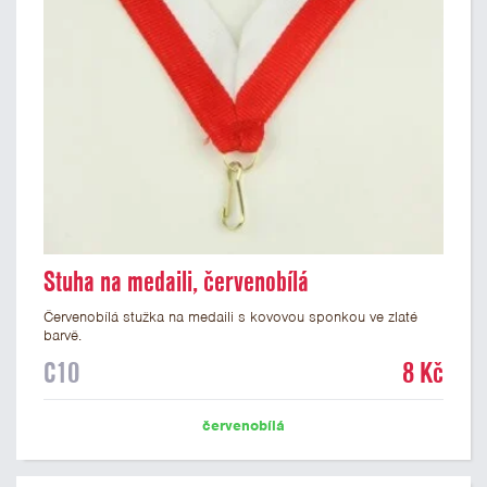
Stuha na medaili, červenobílá
Červenobílá stužka na medaili s kovovou sponkou ve zlaté
barvě.
C10
8 Kč
červenobílá