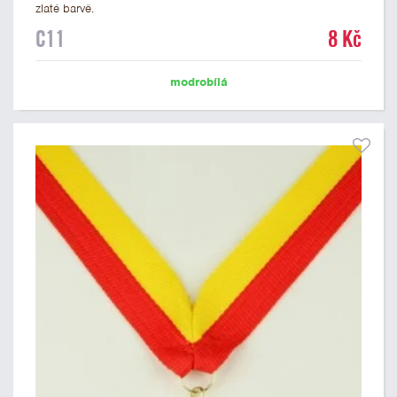
zlaté barvě.
C11
8 Kč
modrobílá