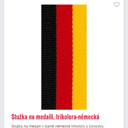
Stužka na medaili, trikolora-německá
Stužka na medaili v barvě německé trikolory s kovovou