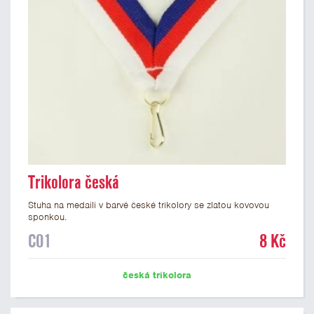
Trikolora česká
Stuha na medaili v barvě české trikolory se zlatou kovovou
sponkou.
C01
8 Kč
česká trikolora