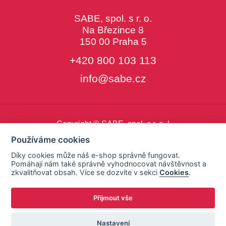
SABE, spol. s r. o.
Na Březince 8
150 00 Praha 5
+420 800 103 113
info@sabe.cz
Copyright © SABE, spol. s r. o. |
o cookies
|
nastavení cookies
Používáme cookies
Díky cookies může náš e-shop správně fungovat.
Pomáhají nám také správně vyhodnocovat návštěvnost a
zkvalitňovat obsah. Více se dozvíte v sekci
Cookies
.
Přijmout vše
Nastavení