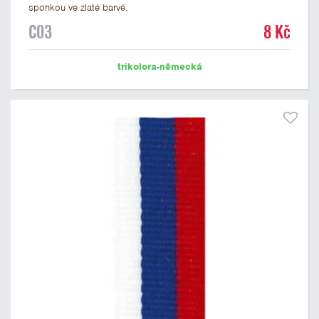
sponkou ve zlaté barvě.
C03
8 Kč
trikolora-německá