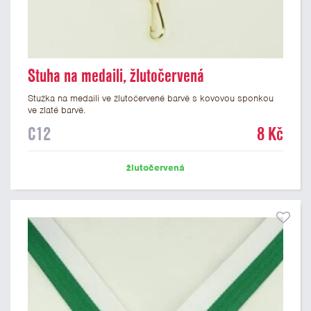
Stuha na medaili, žlutočervená
Stužka na medaili ve žlutočervené barvě s kovovou sponkou
ve zlaté barvě.
C12
8 Kč
žlutočervená