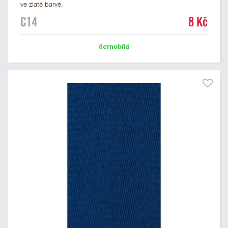
ve zlaté barvě.
C14
8 Kč
černobílá