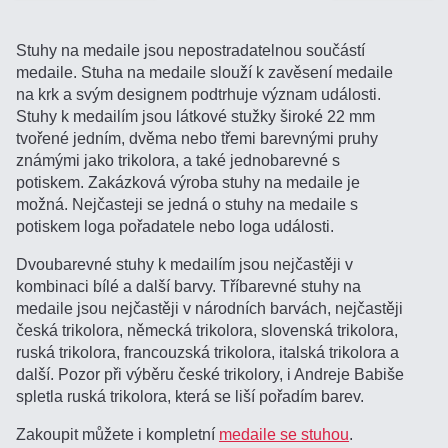
Stuhy na medaile jsou nepostradatelnou součástí
medaile. Stuha na medaile slouží k zavěsení medaile
na krk a svým designem podtrhuje význam události.
Stuhy k medailím jsou látkové stužky široké 22 mm
tvořené jedním, dvěma nebo třemi barevnými pruhy
známými jako trikolora, a také jednobarevné s
potiskem. Zakázková výroba stuhy na medaile je
možná. Nejčasteji se jedná o stuhy na medaile s
potiskem loga pořadatele nebo loga události.
Dvoubarevné stuhy k medailím jsou nejčastěji v
kombinaci bílé a další barvy. Tříbarevné stuhy na
medaile jsou nejčastěji v národních barvách, nejčastěji
česká trikolora, německá trikolora, slovenská trikolora,
ruská trikolora, francouzská trikolora, italská trikolora a
další. Pozor při výběru české trikolory, i Andreje Babiše
spletla ruská trikolora, která se liší pořadím barev.
Zakoupit můžete i kompletní
medaile se stuhou
.