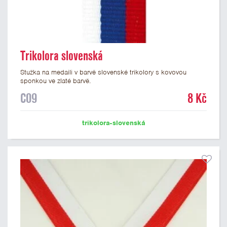
Trikolora slovenská
Stužka na medaili v barvě slovenské trikolory s kovovou
sponkou ve zlaté barvě.
C09
8 Kč
trikolora-slovenská