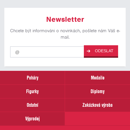
Newsletter
Chcete být informováni o novinkách, pošlete nám Váš e-
mail.
Pro
ODESLAT
odběr
našich
novinek
zadejte
prosím
Poháry
Medaile
Váš
email
Figurky
Diplomy
Ostatní
Zakázková výroba
Výprodej