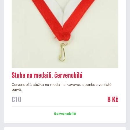
Stuha na medaili, červenobílá
Červenobílá stužka na medaili s kovovou sponkou ve zlaté
barvě.
C10
8 Kč
červenobílá