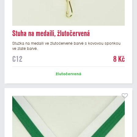
Stuha na medaili, žlutočervená
Stužka na medaili ve žlutočervené barvě s kovovou sponkou
ve zlaté barvě.
C12
8 Kč
žlutočervená