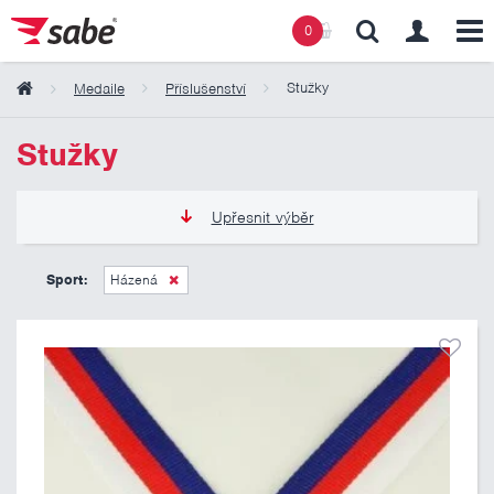
0
Stužky
Medaile
Příslušenství
Obsah košíku
Stužky
Košík zeje prázdnotou
Upřesnit výběr
8 Kč
24 Kč
Sport:
Házená
Pouze skladem