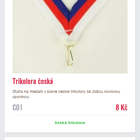
Trikolora česká
Stuha na medaili v barvě české trikolory se zlatou kovovou
sponkou.
C01
8 Kč
česká trikolora