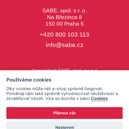
SABE, spol. s r. o.
Na Březince 8
150 00 Praha 5
+420 800 103 113
info@sabe.cz
Copyright © SABE, spol. s r. o. |
o cookies
|
nastavení cookies
Používáme cookies
Díky cookies může náš e-shop správně fungovat.
Pomáhají nám také správně vyhodnocovat návštěvnost a
zkvalitňovat obsah. Více se dozvíte v sekci
Cookies
.
Přijmout vše
Nastavení