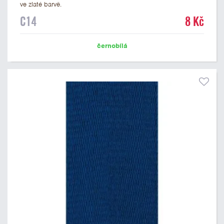
ve zlaté barvě.
C14
8 Kč
černobílá