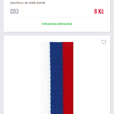
sponkou ve zlaté barvě.
C03
8 Kč
trikolora-německá