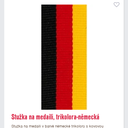
Stužka na medaili, trikolora-německá
Stužka na medaili v barvě německé trikolory s kovovou