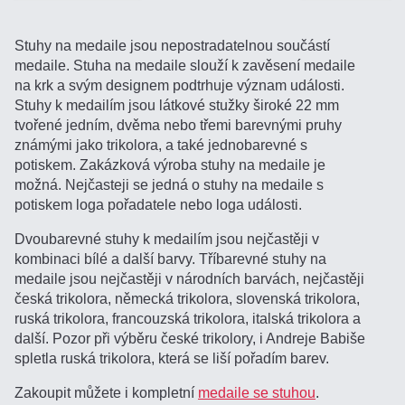
Stuhy na medaile jsou nepostradatelnou součástí
medaile. Stuha na medaile slouží k zavěsení medaile
na krk a svým designem podtrhuje význam události.
Stuhy k medailím jsou látkové stužky široké 22 mm
tvořené jedním, dvěma nebo třemi barevnými pruhy
známými jako trikolora, a také jednobarevné s
potiskem. Zakázková výroba stuhy na medaile je
možná. Nejčasteji se jedná o stuhy na medaile s
potiskem loga pořadatele nebo loga události.
Dvoubarevné stuhy k medailím jsou nejčastěji v
kombinaci bílé a další barvy. Tříbarevné stuhy na
medaile jsou nejčastěji v národních barvách, nejčastěji
česká trikolora, německá trikolora, slovenská trikolora,
ruská trikolora, francouzská trikolora, italská trikolora a
další. Pozor při výběru české trikolory, i Andreje Babiše
spletla ruská trikolora, která se liší pořadím barev.
Zakoupit můžete i kompletní
medaile se stuhou
.