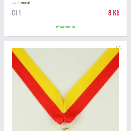
zlaté barvě.
C11
8 Kč
modrobílá