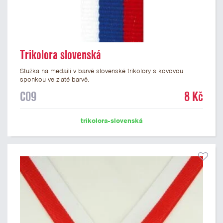
Trikolora slovenská
Stužka na medaili v barvě slovenské trikolory s kovovou
sponkou ve zlaté barvě.
C09
8 Kč
trikolora-slovenská