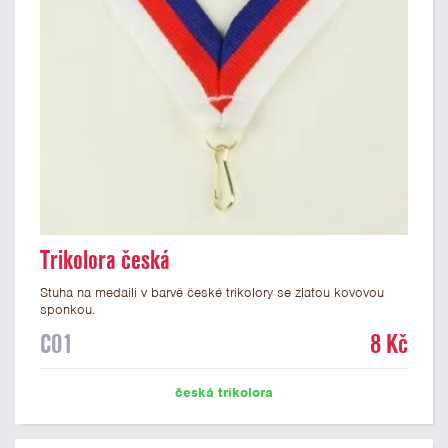
Trikolora česká
Stuha na medaili v barvě české trikolory se zlatou kovovou
sponkou.
C01
8 Kč
česká trikolora