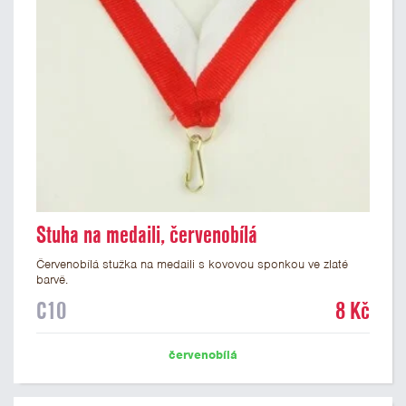
Stuha na medaili, červenobílá
Červenobílá stužka na medaili s kovovou sponkou ve zlaté
barvě.
C10
8 Kč
červenobílá