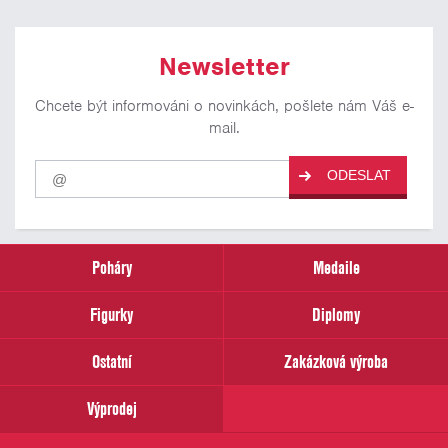
Newsletter
Chcete být informováni o novinkách, pošlete nám Váš e-
mail.
Pro
ODESLAT
odběr
našich
novinek
zadejte
prosím
Poháry
Medaile
Váš
email
Figurky
Diplomy
Ostatní
Zakázková výroba
Výprodej