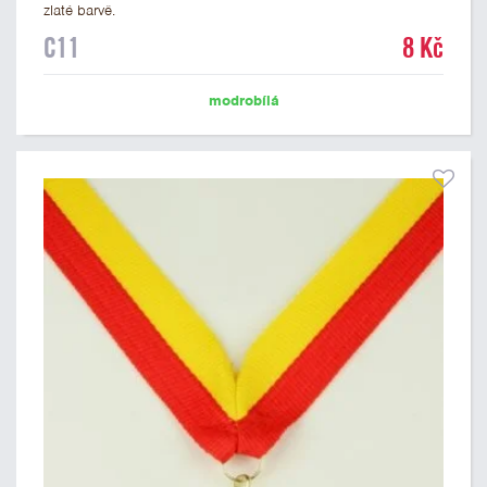
zlaté barvě.
C11
8 Kč
modrobílá