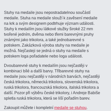
Stuhy na medaile jsou nepostradatelnou součástí
medaile. Stuha na medaile slouží k zavěsení medaile
na krk a svým designem podtrhuje význam události.
Stuhy k medailím jsou látkové stužky široké 22 mm
tvořené jedním, dvěma nebo třemi barevnými pruhy
známými jako trikolora, a také jednobarevné s
potiskem. Zakázková výroba stuhy na medaile je
možná. Nejčasteji se jedná o stuhy na medaile s
potiskem loga pořadatele nebo loga události.
Dvoubarevné stuhy k medailím jsou nejčastěji v
kombinaci bílé a další barvy. Tříbarevné stuhy na
medaile jsou nejčastěji v národních barvách, nejčastěji
česká trikolora, německá trikolora, slovenská trikolora,
ruská trikolora, francouzská trikolora, italská trikolora a
další. Pozor při výběru české trikolory, i Andreje Babiše
spletla ruská trikolora, která se liší pořadím barev.
Zakoupit můžete i kompletní
medaile se stuhou
.