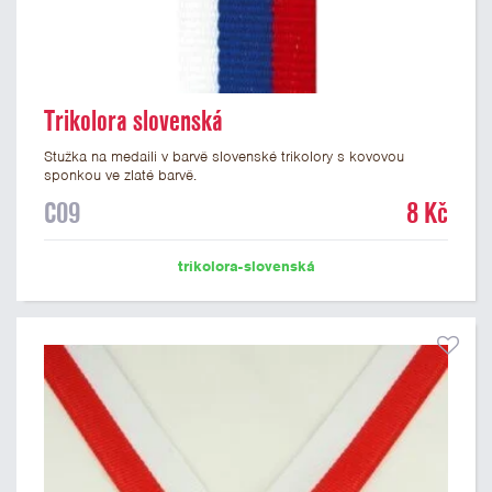
Trikolora slovenská
Stužka na medaili v barvě slovenské trikolory s kovovou
sponkou ve zlaté barvě.
C09
8 Kč
trikolora-slovenská