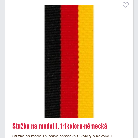
Stužka na medaili, trikolora-německá
Stužka na medaili v barvě německé trikolory s kovovou