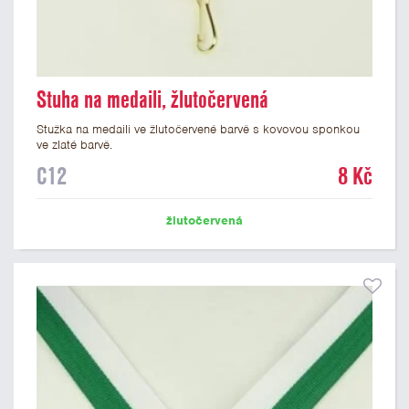
Stuha na medaili, žlutočervená
Stužka na medaili ve žlutočervené barvě s kovovou sponkou
ve zlaté barvě.
C12
8 Kč
žlutočervená