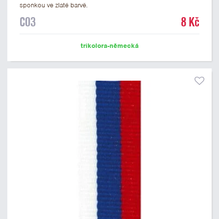
sponkou ve zlaté barvě.
C03
8 Kč
trikolora-německá