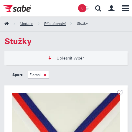
0
Stužky
Medaile
Příslušenství
Obsah košíku
Stužky
Košík zeje prázdnotou
Upřesnit výběr
8 Kč
24 Kč
Sport:
Florbal
Pouze skladem