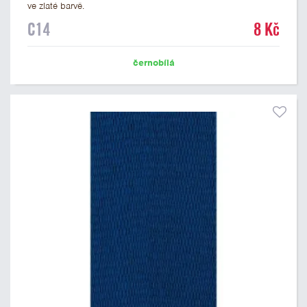
ve zlaté barvě.
C14
8 Kč
černobílá