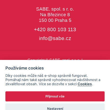
SABE, spol. s r. o.
Na Březince 8
150 00 Praha 5
+420 800 103 113
info@sabe.cz
Copyright © SABE, spol. s r. o. |
o cookies
|
nastavení cookies
Používáme cookies
Díky cookies může náš e-shop správně fungovat.
Pomáhají nám také správně vyhodnocovat návštěvnost a
zkvalitňovat obsah. Více se dozvíte v sekci
Cookies
.
Přijmout vše
Nastavení