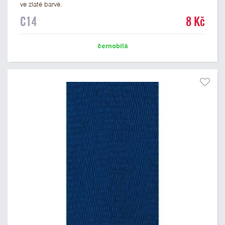
ve zlaté barvě.
C14
8 Kč
černobílá