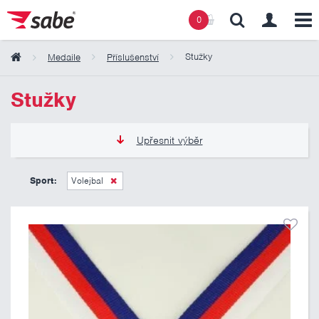
0
Stužky
Medaile
Příslušenství
Obsah košíku
Stužky
Košík zeje prázdnotou
Upřesnit výběr
8 Kč
24 Kč
Sport:
Volejbal
Pouze skladem