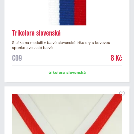
Trikolora slovenská
Stužka na medaili v barvě slovenské trikolory s kovovou
sponkou ve zlaté barvě.
C09
8 Kč
trikolora-slovenská