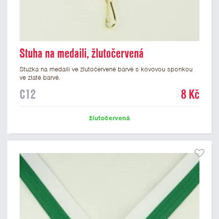
Stuha na medaili, žlutočervená
Stužka na medaili ve žlutočervené barvě s kovovou sponkou
ve zlaté barvě.
C12
8 Kč
žlutočervená