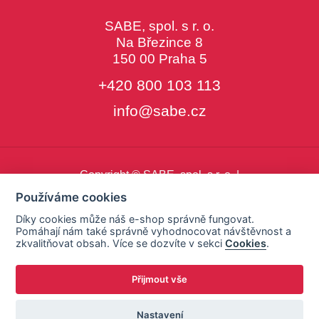
SABE, spol. s r. o.
Na Březince 8
150 00 Praha 5
+420 800 103 113
info@sabe.cz
Copyright © SABE, spol. s r. o. |
o cookies
|
nastavení cookies
Používáme cookies
Díky cookies může náš e-shop správně fungovat.
Pomáhají nám také správně vyhodnocovat návštěvnost a
zkvalitňovat obsah. Více se dozvíte v sekci
Cookies
.
Přijmout vše
Nastavení