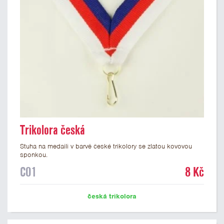
Trikolora česká
Stuha na medaili v barvě české trikolory se zlatou kovovou
sponkou.
C01
8 Kč
česká trikolora