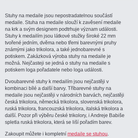
Stuhy na medaile jsou nepostradatelnou součástí
medaile. Stuha na medaile slouží k zavěsení medaile
na krk a svým designem podtrhuje význam události.
Stuhy k medailím jsou látkové stužky široké 22 mm
tvořené jedním, dvěma nebo třemi barevnými pruhy
známými jako trikolora, a také jednobarevné s
potiskem. Zakázková výroba stuhy na medaile je
možná. Nejčasteji se jedná o stuhy na medaile s
potiskem loga pořadatele nebo loga události.
Dvoubarevné stuhy k medailím jsou nejčastěji v
kombinaci bílé a další barvy. Tříbarevné stuhy na
medaile jsou nejčastěji v národních barvách, nejčastěji
česká trikolora, německá trikolora, slovenská trikolora,
ruská trikolora, francouzská trikolora, italská trikolora a
další. Pozor při výběru české trikolory, i Andreje Babiše
spletla ruská trikolora, která se liší pořadím barev.
Zakoupit můžete i kompletní
medaile se stuhou
.