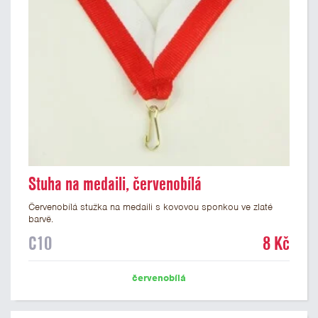
Stuha na medaili, červenobílá
Červenobílá stužka na medaili s kovovou sponkou ve zlaté
barvě.
C10
8 Kč
červenobílá