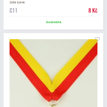
zlaté barvě.
C11
8 Kč
modrobílá