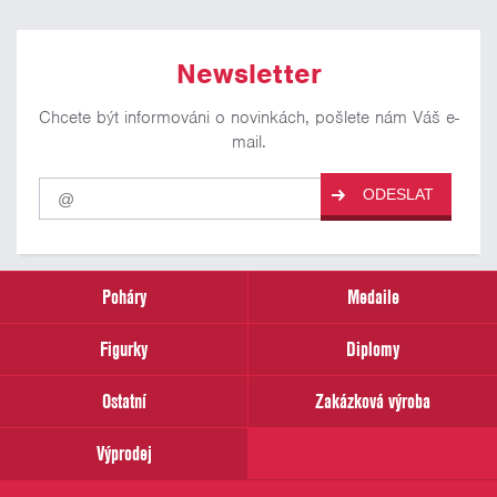
Newsletter
Chcete být informováni o novinkách, pošlete nám Váš e-
mail.
Pro
ODESLAT
odběr
našich
novinek
zadejte
prosím
Poháry
Medaile
Váš
email
Figurky
Diplomy
Ostatní
Zakázková výroba
Výprodej