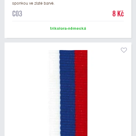
sponkou ve zlaté barvě.
C03
8 Kč
trikolora-německá