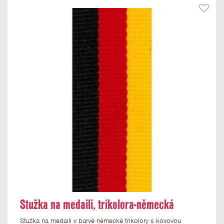
Stužka na medaili, trikolora-německá
Stužka na medaili v barvě německé trikolory s kovovou