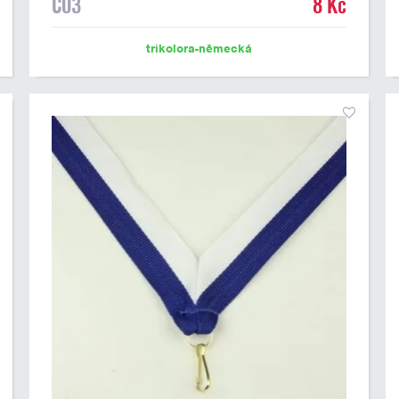
C03
8 Kč
trikolora-německá