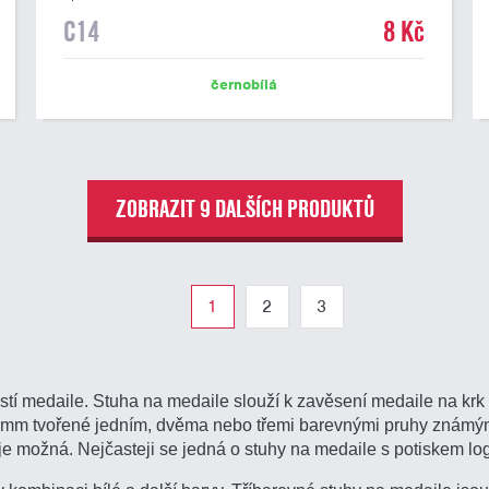
C14
8 Kč
černobílá
ZOBRAZIT 9 DALŠÍCH PRODUKTŮ
1
2
3
tí medaile. Stuha na medaile slouží k zavěsení medaile na kr
2 mm tvořené jedním, dvěma nebo třemi barevnými pruhy známými
e možná. Nejčasteji se jedná o stuhy na medaile s potiskem log