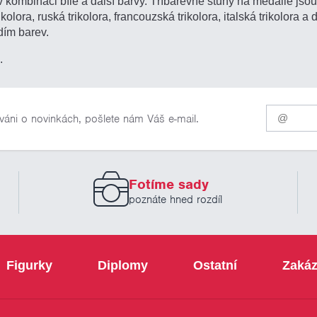
 kombinaci bílé a další barvy. Tříbarevné stuhy na medaile jsou 
olora, ruská trikolora, francouzská trikolora, italská trikolora a 
adím barev.
.
Pro
váni o novinkách, pošlete nám Váš e-mail.
odběr
našich
novinek
zadejte
prosím
Fotíme sady
Váš
email
poznáte hned rozdíl
Figurky
Diplomy
Ostatní
Zakáz