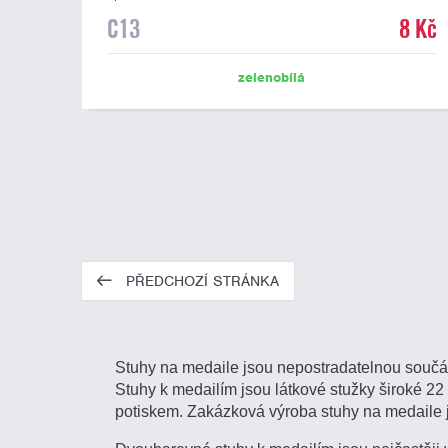
C13
8 Kč
zelenobílá
PŘEDCHOZÍ STRÁNKA
Stuhy na medaile jsou nepostradatelnou součás
Stuhy k medailím jsou látkové stužky široké 2
potiskem. Zakázková výroba stuhy na medaile j