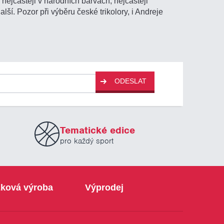
nejčastěji v národních barvách, nejčastěji
další. Pozor při výběru české trikolory, i Andreje
ODESLAT
Tematické edice
pro každý sport
ková výroba
Výprodej