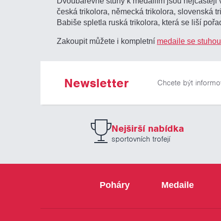
Dvoubarevné stuhy k medailím jsou nejčastěji v
česká trikolora, německá trikolora, slovenská trik
Babiše spletla ruská trikolora, která se liší poř
Zakoupit můžete i kompletní
medaile se stuhou
Newsletter
Chcete být informo
Nejširší nabídka
sportovních trofejí
Poháry
Medaile