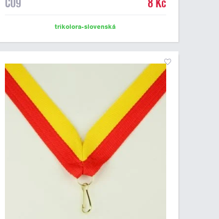
C09
8 Kč
trikolora-slovenská