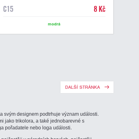
C15
8 Kč
modrá
DALŠÍ STRÁNKA
k a svým designem podtrhuje význam události.
 jako trikolora, a také jednobarevné s
a pořadatele nebo loga události.