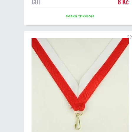
C01
8 Kč
česká trikolora