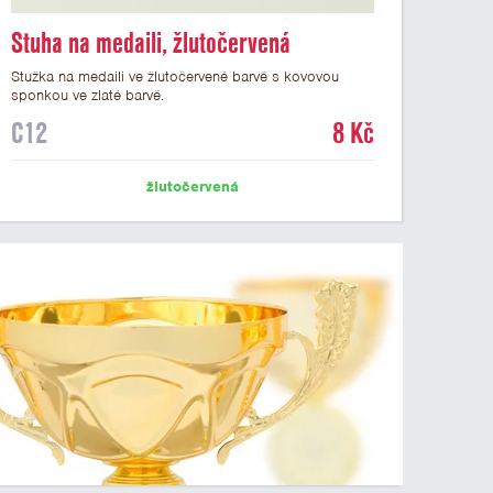
Stuha na medaili, žlutočervená
Stužka na medaili ve žlutočervené barvě s kovovou
sponkou ve zlaté barvě.
C12
8 Kč
žlutočervená