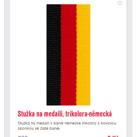
Stužka na medaili, trikolora-německá
Stužka na medaili v barvě německé trikolory s kovovou
sponkou ve zlaté barvě.