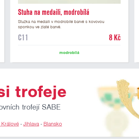
Stuha na medaili, modrobílá
Stužka na medaili v modrobílé barvě s kovovou
sponkou ve zlaté barvě.
C11
8 Kč
modrobílá
i trofeje
ovních trofejí SABE
 Králové
-
Jihlava
-
Blansko