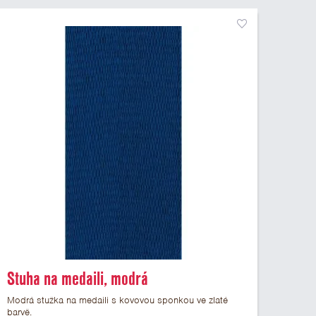
Stuha na medaili, modrá
Modrá stužka na medaili s kovovou sponkou ve zlaté
barvě.