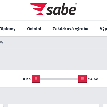
Diplomy
Ostatní
Zakázková výroba
Výp
žky
8 Kč
24 Kč