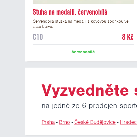
Stuha na medaili, červenobílá
Červenobílá stužka na medaili s kovovou sponkou ve
zlaté barvě.
C10
8 Kč
červenobílá
Vyzvedněte s
na jedné ze 6 prodejen sport
Praha
-
Brno
-
České Budějovice
-
Hradec