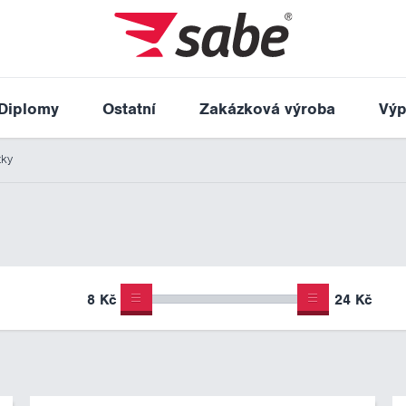
Diplomy
Ostatní
Zakázková výroba
Výp
žky
8 Kč
24 Kč