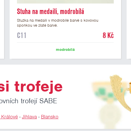
Stuha na medaili, modrobílá
Stužka na medaili v modrobílé barvě s kovovou
sponkou ve zlaté barvě.
C11
8 Kč
modrobílá
i trofeje
ovních trofejí SABE
 Králové
-
Jihlava
-
Blansko