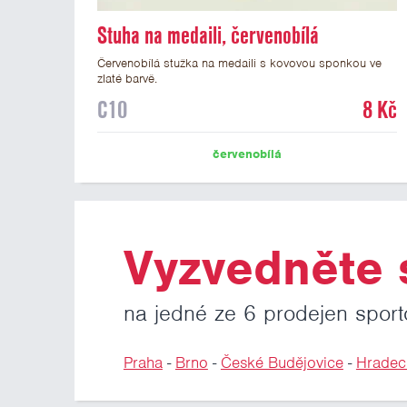
Stuha na medaili, červenobílá
Červenobílá stužka na medaili s kovovou sponkou ve
zlaté barvě.
C10
8 Kč
červenobílá
Vyzvedněte s
na jedné ze 6 prodejen sport
Praha
-
Brno
-
České Budějovice
-
Hradec