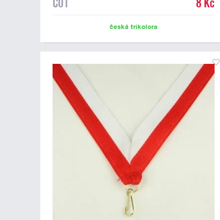
C01
8 Kč
česká trikolora