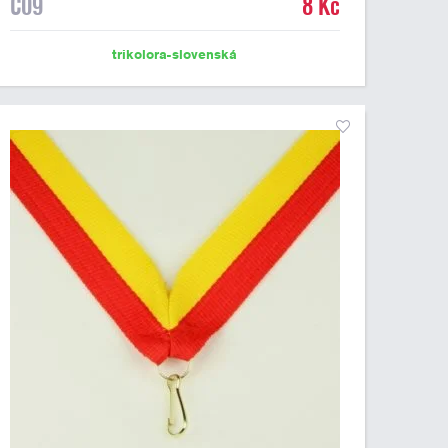
C09
8 Kč
trikolora-slovenská