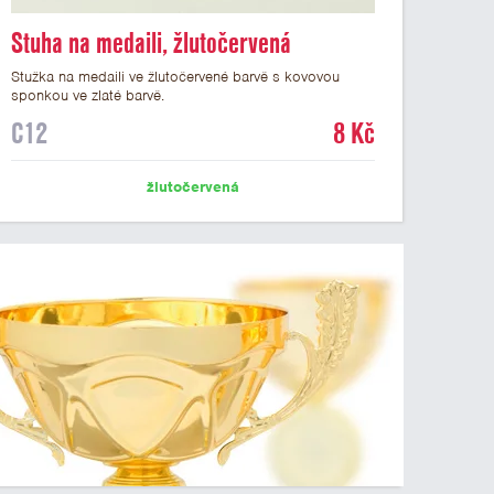
Stuha na medaili, žlutočervená
Stužka na medaili ve žlutočervené barvě s kovovou
sponkou ve zlaté barvě.
C12
8 Kč
žlutočervená