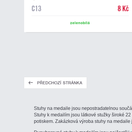
C13
8 Kč
zelenobílá
PŘEDCHOZÍ STRÁNKA
Stuhy na medaile jsou nepostradatelnou součás
Stuhy k medailím jsou látkové stužky široké 2
potiskem. Zakázková výroba stuhy na medaile j