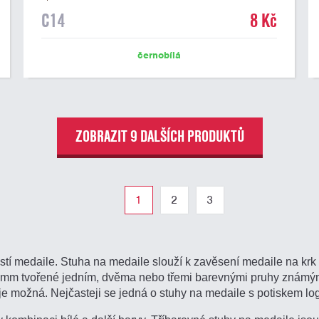
C14
8 Kč
černobílá
ZOBRAZIT 9 DALŠÍCH PRODUKTŮ
1
2
3
tí medaile. Stuha na medaile slouží k zavěsení medaile na kr
2 mm tvořené jedním, dvěma nebo třemi barevnými pruhy známými
e možná. Nejčasteji se jedná o stuhy na medaile s potiskem log