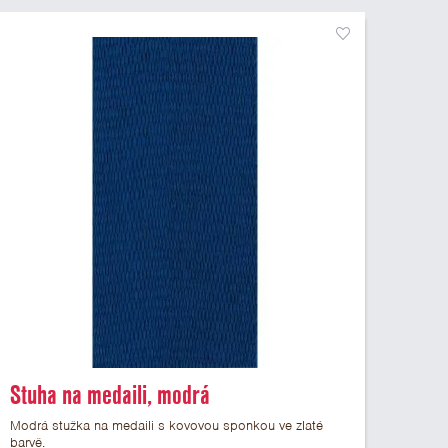
Stuha na medaili, modrá
Modrá stužka na medaili s kovovou sponkou ve zlaté
barvě.