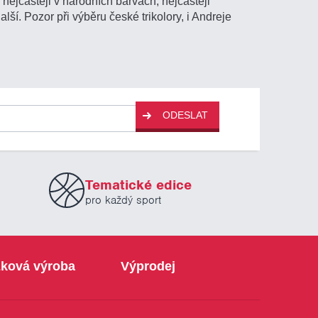
nejčastěji v národních barvách, nejčastěji
další. Pozor při výběru české trikolory, i Andreje
ODESLAT
Tematické edice
pro každý sport
ková výroba
Výprodej