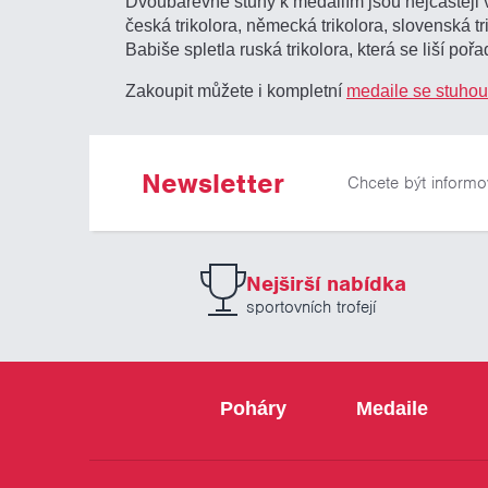
Dvoubarevné stuhy k medailím jsou nejčastěji v
česká trikolora, německá trikolora, slovenská trik
Babiše spletla ruská trikolora, která se liší poř
Zakoupit můžete i kompletní
medaile se stuhou
Newsletter
Chcete být informo
Nejširší nabídka
sportovních trofejí
Poháry
Medaile