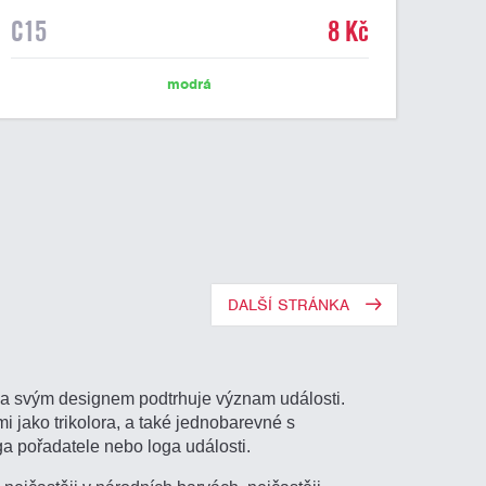
C15
8 Kč
modrá
DALŠÍ STRÁNKA
k a svým designem podtrhuje význam události.
 jako trikolora, a také jednobarevné s
a pořadatele nebo loga události.