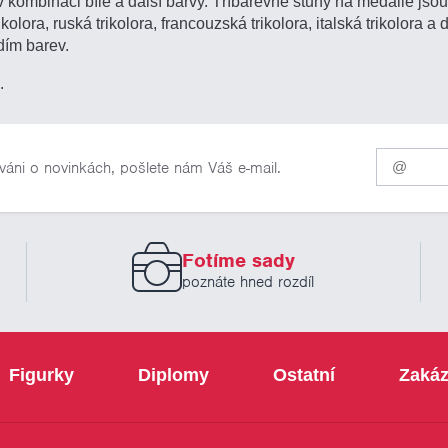
 kombinaci bílé a další barvy. Tříbarevné stuhy na medaile jsou 
olora, ruská trikolora, francouzská trikolora, italská trikolora a 
adím barev.
.
Pro
váni o novinkách, pošlete nám Váš e-mail.
odběr
našich
novinek
zadejte
prosím
Fotíme sady
Váš
email
poznáte hned rozdíl
Figurky
Diplomy
Ostatní
Zakáz