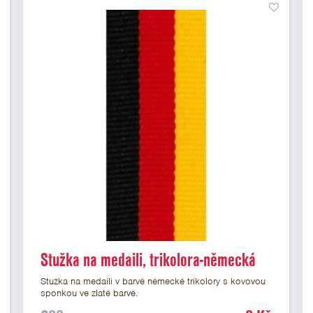
Stužka na medaili, trikolora-německá
Stužka na medaili v barvě německé trikolory s kovovou
sponkou ve zlaté barvě.