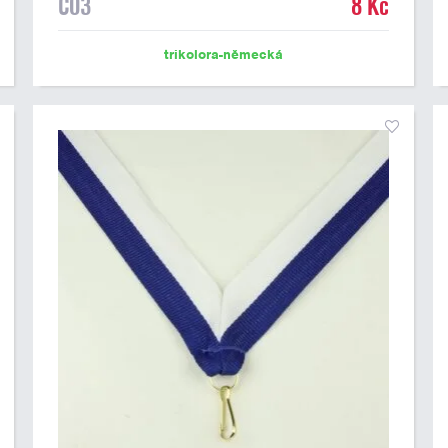
C03
8 Kč
trikolora-německá