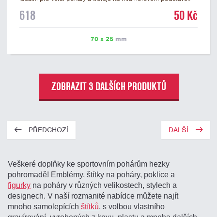
Na štítek je možné laserem vypálit libovolné logo nebo text. U
618
50 Kč
textu doporučujeme maximálně 3 řádky, aby byla zachována
dobrá čitelnost. Vypálení laserem je v ceně štítku. Vlastní logo
a případné další podklady pro výrobu štítku je možné přiložit v
70 x 25
mm
prvním kroku objednávky.
ZOBRAZIT 3 DALŠÍCH PRODUKTŮ
PŘEDCHOZÍ
DALŠÍ
Veškeré doplňky ke sportovním pohárům hezky
pohromadě! Emblémy, štítky na poháry, poklice a
figurky
na poháry v různých velikostech, stylech a
designech. V naší rozmanité nabídce můžete najít
mnoho samolepících
štítků
, s volbou vlastního