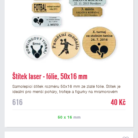
Štítek laser - fólie, 50x16 mm
Samolepicí štítek rozměru 50x16 mm ze zlaté fólie. Štítek je
ideální pro menší poháry, trofeje a figurky na mramorovém
podstavci. Na štítek je možné laserem vypálit libovolné logo
616
40 Kč
nebo text. U textu doporučujeme maximálně 3 řádky, aby byla
zachována dobrá čitelnost. Vypálení laserem je v ceně štítku.
Vlastní logo a případné další podklady pro výrobu štítku je
50 x 16
mm
možné přiložit v prvním kroku objednávky.