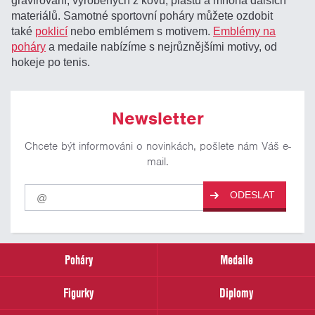
gravírování, vyrobených z kovu, plastu a mnoha dalších
materiálů. Samotné sportovní poháry můžete ozdobit
také
poklicí
nebo emblémem s motivem.
Emblémy na
poháry
a medaile nabízíme s nejrůznějšími motivy, od
hokeje po tenis.
Newsletter
Chcete být informováni o novinkách, pošlete nám Váš e-
mail.
Pro
ODESLAT
odběr
našich
novinek
zadejte
prosím
Poháry
Medaile
Váš
email
Figurky
Diplomy