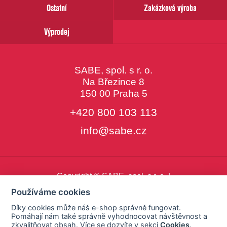
Ostatní
Zakázková výroba
Výprodej
SABE, spol. s r. o.
Na Březince 8
150 00 Praha 5
+420 800 103 113
info@sabe.cz
Copyright © SABE, spol. s r. o. |
o cookies
|
nastavení cookies
Používáme cookies
Díky cookies může náš e-shop správně fungovat.
Pomáhají nám také správně vyhodnocovat návštěvnost a
zkvalitňovat obsah. Více se dozvíte v sekci
Cookies
.