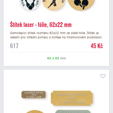
Štítek laser - fólie, 62x22 mm
Samolepicí štítek rozměru 62x22 mm ze zlaté fólie. Štítek je
ideální pro střední poháry a trofeje na mramorovém podstavci.
Na štítek je možné laserem vypálit libovolné logo nebo text. U
617
45 Kč
textu doporučujeme maximálně 3 řádky, aby byla zachována
dobrá čitelnost. Vypálení laserem je v ceně štítku. Vlastní logo
a případné další podklady pro výrobu štítku je možné přiložit v
62 x 22
mm
prvním kroku objednávky.