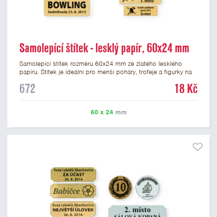
Samolepící štítek - lesklý papír, 60x24 mm
Samolepicí štítek rozměru 60x24 mm ze zlatého lesklého
papíru. Štítek je ideální pro menší poháry, trofeje a figurky na
mramorovém podstavci. Na štítek je možné vytisknout
672
18 Kč
libovolné logo nebo text. Potisk štítku je zahrnut v ceně. U
textu doporučujeme maximálně 3 řádky, aby byla zachována
dobrá čitelnost. Vlastní logo a případné další podklady pro
60 x 24
mm
výrobu štítku je možné přiložit v prvním kroku objednávky.