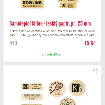
Samolepící štítek - lesklý papír, pr. 25 mm
Kulatý samolepicí štítek o průměru 25 mm ze zlatého lesklého
papíru. Štítek je vhodný pro všechny univerzální medaile a řadu
dalších trofejí, které mají prostor pro emblém o průměru 25
673
15 Kč
mm. Na štítek je možné vytisknout logo nebo text dle vašeho
přání. Potisk štítku je zahrnut v ceně. Podklady pro výrobu
štítku je možné přiložit v prvním kroku objednávky.
průměr 25
mm