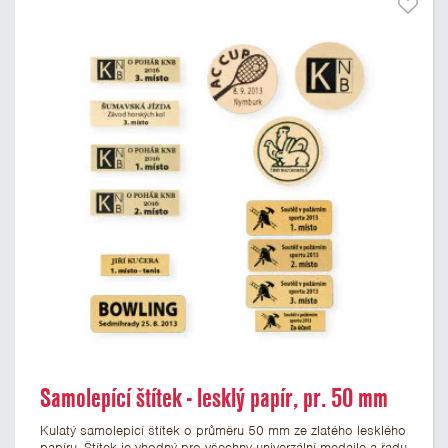
Samolepící štítek - lesklý papír, pr. 50 mm
Kulatý samolepicí štítek o průměru 50 mm ze zlatého lesklého
papíru. Štítek je vhodný pro všechny univerzální medaile a řadu