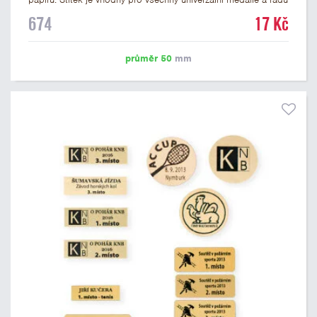
dalších trofejí, které mají prostor pro emblém o průměru 50
674
17 Kč
mm. Na štítek je možné vytisknout logo nebo text dle vašeho
přání. Cena štítku je včetně potisku. Podklady pro výrobu
štítku je možné přiložit v prvním kroku objednávky.
průměr 50
mm