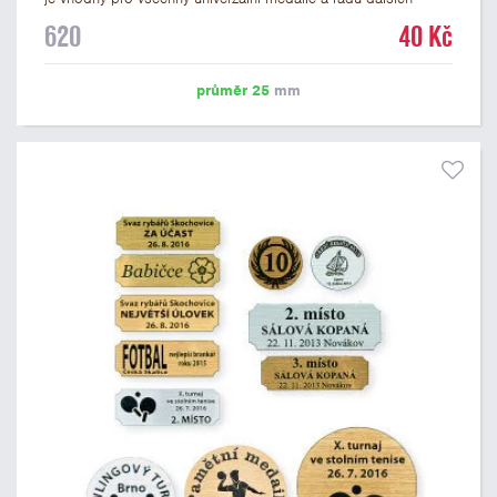
trofejí, které mají prostor pro emblém o průměru 25 mm. Na
620
40 Kč
štítek je možné laserem vypálit logo nebo text dle vašeho
přání. Vypálení laserem je v ceně štítku. Podklady pro výrobu
štítku je možné přiložit v prvním kroku objednávky.
průměr 25
mm