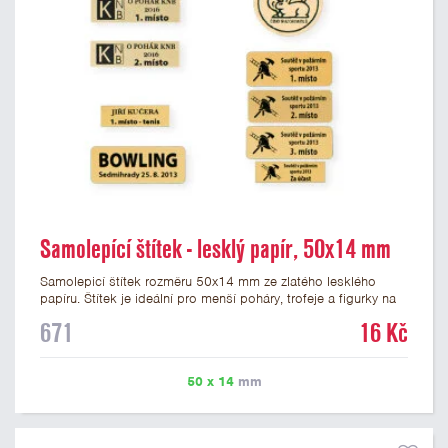
Samolepící štítek - lesklý papír, 50x14 mm
Samolepicí štítek rozměru 50x14 mm ze zlatého lesklého
papíru. Štítek je ideální pro menší poháry, trofeje a figurky na
mramorovém podstavci. Na štítek je možné vytisknout
671
16 Kč
libovolné logo nebo text. U textu doporučujeme maximálně 3
řádky, aby byla zachována dobrá čitelnost. Vlastní logo a
případné další podklady pro výrobu štítku je možné přiložit v
50 x 14
mm
prvním kroku objednávky.