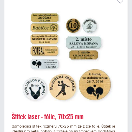
Štítek laser - fólie, 70x25 mm
Samolepicí štítek rozměru 70x25 mm ze zlaté fólie. Štítek je
ideální pro větší poháry a trofeje na mramorovém podstavci.