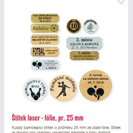
Štítek laser - fólie, pr. 25 mm
Kulatý samolepicí štítek o průměru 25 mm ze zlaté fólie. Štítek
je vhodný pro všechny univerzální medaile a řadu dalších