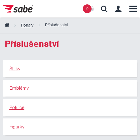
0
Příslušenství
Poháry
Obsah košíku
Příslušenství
Košík zeje prázdnotou
Štítky
Emblémy
Poklice
Figurky