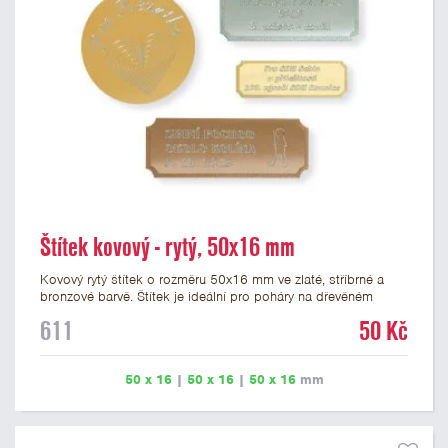
Štítek kovový - rytý, 50x16 mm
Kovový rytý štítek o rozměru 50x16 mm ve zlaté, stříbrné a
bronzové barvě. Štítek je ideální pro poháry na dřevěném
podstavci a dřevěné plakety. Na štítek je možné vyrýt logo
611
50 Kč
nebo text. U textu doporučujeme maximálně 3 řádky, aby byla
zachována dobrá čitelnost. Rytí je zahrnuto v ceně štítku.
Vlastní logo a případné další podklady pro výrobu štítku je
50 x 16
|
50 x 16
|
50 x 16
mm
možné přiložit v prvním kroku objednávky.