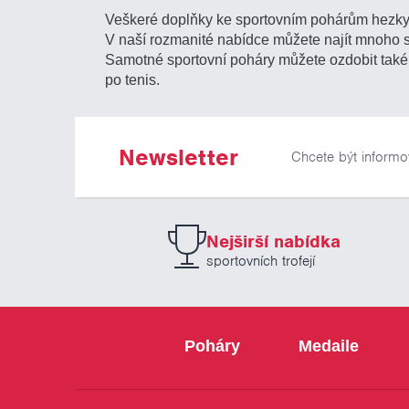
Veškeré doplňky ke sportovním pohárům hezky 
V naší rozmanité nabídce můžete najít mnoho
Samotné sportovní poháry můžete ozdobit tak
po tenis.
Newsletter
Chcete být informo
Nejširší nabídka
sportovních trofejí
Poháry
Medaile