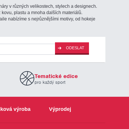
áry v různých velikostech, stylech a designech.
z kovu, plastu a mnoha dalších materiálů.
ile nabízíme s nejrůznějšími motivy, od hokeje
ODESLAT
Tematické edice
pro každý sport
ková výroba
Výprodej