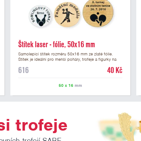
Štítek laser - fólie, 50x16 mm
Samolepicí štítek rozměru 50x16 mm ze zlaté fólie.
Štítek je ideální pro menší poháry, trofeje a figurky na
mramorovém podstavci. Na štítek je možné laserem
616
40 Kč
vypálit libovolné logo nebo text. U textu doporučujeme
maximálně 3 řádky, aby byla zachována dobrá čitelnost.
Vypálení laserem je v ceně štítku. Vlastní logo a
50 x 16
mm
případné další podklady pro výrobu štítku je možné
přiložit v prvním kroku objednávky.
i trofeje
ovních trofejí SABE