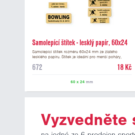
Samolepící štítek - lesklý papír, 60x24
mm
Samolepicí štítek rozměru 60x24 mm ze zlatého
lesklého papíru. Štítek je ideální pro menší poháry,
trofeje a figurky na mramorovém podstavci. Na štítek je
672
18 Kč
možné vytisknout libovolné logo nebo text. Potisk štítku
je zahrnut v ceně. U textu doporučujeme maximálně 3
řádky, aby byla zachována dobrá čitelnost. Vlastní logo
60 x 24
mm
a případné další podklady pro výrobu štítku je možné
přiložit v prvním kroku objednávky.
Vyzvedněte s
na jedné ze 6 prodejen sport