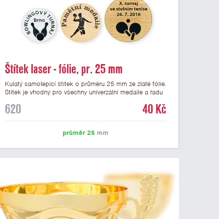
Štítek laser - fólie, pr. 25 mm
Kulatý samolepicí štítek o průměru 25 mm ze zlaté fólie.
Štítek je vhodný pro všechny univerzální medaile a řadu
dalších trofejí, které mají prostor pro emblém o průměru
620
40 Kč
25 mm. Na štítek je možné laserem vypálit logo nebo
text dle vašeho přání. Vypálení laserem je v ceně štítku.
Podklady pro výrobu štítku je možné přiložit v prvním
průměr 25
mm
kroku objednávky.