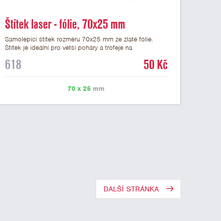
Štítek laser - fólie, 70x25 mm
Samolepicí štítek rozměru 70x25 mm ze zlaté fólie.
Štítek je ideální pro větší poháry a trofeje na
mramorovém podstavci. Na štítek je možné laserem
618
50 Kč
vypálit libovolné logo nebo text. U textu doporučujeme
maximálně 3 řádky, aby byla zachována dobrá čitelnost.
Vypálení laserem je v ceně štítku. Vlastní logo a
70 x 25
mm
případné další podklady pro výrobu štítku je možné
přiložit v prvním kroku objednávky.
DALŠÍ STRÁNKA