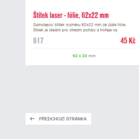
Štítek laser - fólie, 62x22 mm
Samolepicí štítek rozměru 62x22 mm ze zlaté fólie.
Štítek je ideální pro střední poháry a trofeje na
mramorovém podstavci. Na štítek je možné laserem
617
45 Kč
vypálit libovolné logo nebo text. U textu doporučujeme
maximálně 3 řádky, aby byla zachována dobrá čitelnost.
Vypálení laserem je v ceně štítku. Vlastní logo a
62 x 22
mm
případné další podklady pro výrobu štítku je možné
přiložit v prvním kroku objednávky.
PŘEDCHOZÍ STRÁNKA