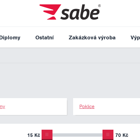
Diplomy
Ostatní
Zakázková výroba
Výp
my
Poklice
15 Kč
70 Kč