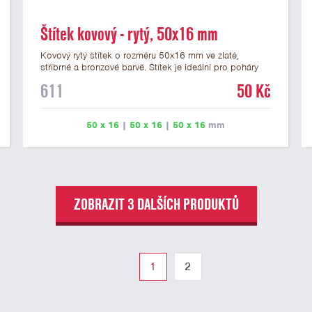
Štítek kovový - rytý, 50x16 mm
Kovový rytý štítek o rozměru 50x16 mm ve zlaté,
stříbrné a bronzové barvě. Štítek je ideální pro poháry
na dřevěném podstavci a dřevěné plakety. Na štítek je
611
50 Kč
možné vyrýt logo nebo text. U textu doporučujeme
maximálně 3 řádky, aby byla zachována dobrá čitelnost.
Rytí je zahrnuto v ceně štítku. Vlastní logo a případné
50 x 16
|
50 x 16
|
50 x 16
mm
další podklady pro výrobu štítku je možné přiložit v
prvním kroku objednávky.
ZOBRAZIT 3 DALŠÍCH PRODUKTŮ
1
2