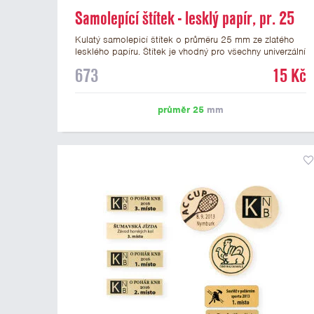
Samolepící štítek - lesklý papír, pr. 25
mm
Kulatý samolepicí štítek o průměru 25 mm ze zlatého
lesklého papíru. Štítek je vhodný pro všechny univerzální
medaile a řadu dalších trofejí, které mají prostor pro
673
15 Kč
emblém o průměru 25 mm. Na štítek je možné
vytisknout logo nebo text dle vašeho přání. Potisk štítku
je zahrnut v ceně. Podklady pro výrobu štítku je možné
průměr 25
mm
přiložit v prvním kroku objednávky.