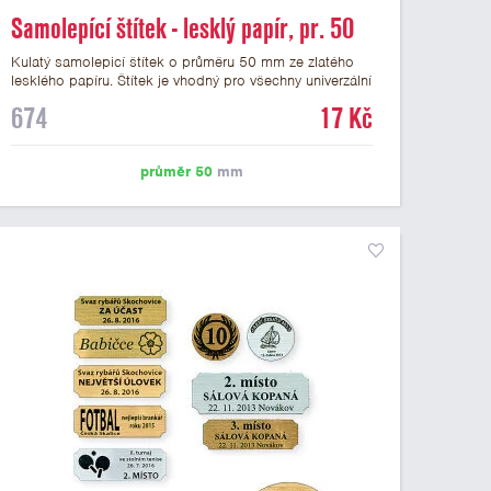
Samolepící štítek - lesklý papír, pr. 50
mm
Kulatý samolepicí štítek o průměru 50 mm ze zlatého
lesklého papíru. Štítek je vhodný pro všechny univerzální
medaile a řadu dalších trofejí, které mají prostor pro
674
17 Kč
emblém o průměru 50 mm. Na štítek je možné
vytisknout logo nebo text dle vašeho přání. Cena štítku
je včetně potisku. Podklady pro výrobu štítku je možné
průměr 50
mm
přiložit v prvním kroku objednávky.