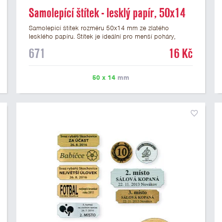
Samolepící štítek - lesklý papír, 50x14
mm
Samolepicí štítek rozměru 50x14 mm ze zlatého
lesklého papíru. Štítek je ideální pro menší poháry,
trofeje a figurky na mramorovém podstavci. Na štítek je
671
16 Kč
možné vytisknout libovolné logo nebo text. U textu
doporučujeme maximálně 3 řádky, aby byla zachována
dobrá čitelnost. Vlastní logo a případné další podklady
50 x 14
mm
pro výrobu štítku je možné přiložit v prvním kroku
objednávky.