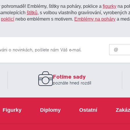
pohromadě! Emblémy, štítky na poháry, poklice a
figurky
na poh
 samolepících
štítků
, s volbou vlastního gravírování, vyrobených 
é
poklicí
nebo emblémem s motivem.
Emblémy na poháry
a meda
Pro
váni o novinkách, pošlete nám Váš e-mail.
odběr
našich
novinek
zadejte
prosím
Fotíme sady
Váš
email
poznáte hned rozdíl
Figurky
Diplomy
Ostatní
Zakáz