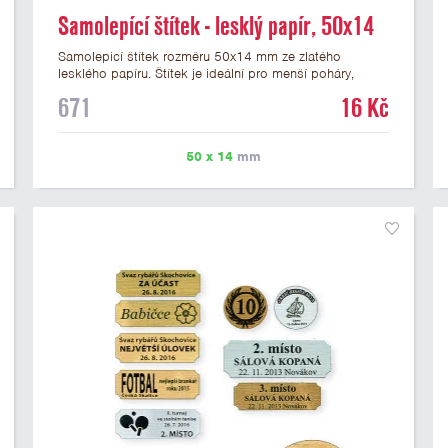
Samolepící štítek - lesklý papír, 50x14
mm
Samolepicí štítek rozměru 50x14 mm ze zlatého
lesklého papíru. Štítek je ideální pro menší poháry,
trofeje a figurky na mramorovém podstavci. Na štítek je
671
16 Kč
možné vytisknout libovolné logo nebo text. U textu
doporučujeme maximálně 3 řádky, aby byla zachována
dobrá čitelnost. Vlastní logo a případné další podklady
50 x 14
mm
pro výrobu štítku je možné přiložit v prvním kroku
objednávky.