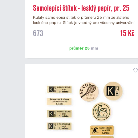
Samolepící štítek - lesklý papír, pr. 25
mm
Kulatý samolepicí štítek o průměru 25 mm ze zlatého
lesklého papíru. Štítek je vhodný pro všechny univerzální
medaile a řadu dalších trofejí, které mají prostor pro
673
15 Kč
emblém o průměru 25 mm. Na štítek je možné
vytisknout logo nebo text dle vašeho přání. Potisk štítku
je zahrnut v ceně. Podklady pro výrobu štítku je možné
průměr 25
mm
přiložit v prvním kroku objednávky.