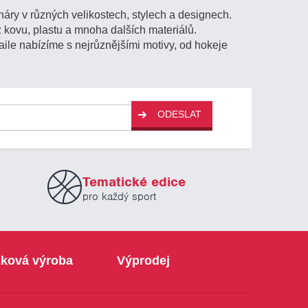
áry v různých velikostech, stylech a designech.
z kovu, plastu a mnoha dalších materiálů.
ile nabízíme s nejrůznějšími motivy, od hokeje
ODESLAT
Tematické edice
pro každý sport
ková výroba
Výprodej