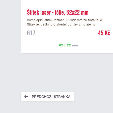
Štítek laser - fólie, 62x22 mm
Samolepicí štítek rozměru 62x22 mm ze zlaté fólie.
Štítek je ideální pro střední poháry a trofeje na
mramorovém podstavci. Na štítek je možné laserem
617
45 Kč
vypálit libovolné logo nebo text. U textu doporučujeme
maximálně 3 řádky, aby byla zachována dobrá čitelnost.
Vypálení laserem je v ceně štítku. Vlastní logo a
62 x 22
mm
případné další podklady pro výrobu štítku je možné
přiložit v prvním kroku objednávky.
PŘEDCHOZÍ STRÁNKA