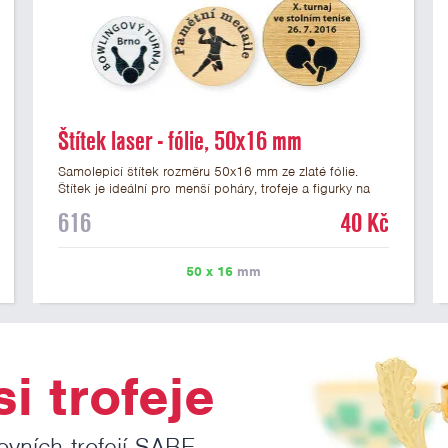
Štítek laser - fólie, 50x16 mm
Samolepicí štítek rozměru 50x16 mm ze zlaté fólie.
Štítek je ideální pro menší poháry, trofeje a figurky na
mramorovém podstavci. Na štítek je možné laserem
616
40 Kč
vypálit libovolné logo nebo text. U textu doporučujeme
maximálně 3 řádky, aby byla zachována dobrá čitelnost.
Vypálení laserem je v ceně štítku. Vlastní logo a
50 x 16
mm
případné další podklady pro výrobu štítku je možné
přiložit v prvním kroku objednávky.
i trofeje
ovních trofejí SABE