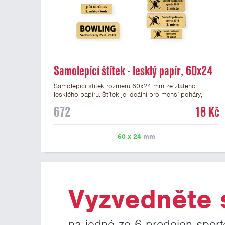
Samolepící štítek - lesklý papír, 60x24
mm
Samolepicí štítek rozměru 60x24 mm ze zlatého
lesklého papíru. Štítek je ideální pro menší poháry,
trofeje a figurky na mramorovém podstavci. Na štítek je
672
18 Kč
možné vytisknout libovolné logo nebo text. Potisk štítku
je zahrnut v ceně. U textu doporučujeme maximálně 3
řádky, aby byla zachována dobrá čitelnost. Vlastní logo
60 x 24
mm
a případné další podklady pro výrobu štítku je možné
přiložit v prvním kroku objednávky.
Vyzvedněte s
na jedné ze 6 prodejen sport