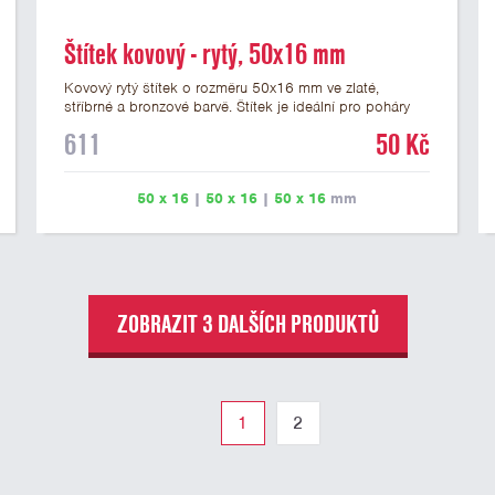
Štítek kovový - rytý, 50x16 mm
Kovový rytý štítek o rozměru 50x16 mm ve zlaté,
stříbrné a bronzové barvě. Štítek je ideální pro poháry
na dřevěném podstavci a dřevěné plakety. Na štítek je
611
50 Kč
možné vyrýt logo nebo text. U textu doporučujeme
maximálně 3 řádky, aby byla zachována dobrá čitelnost.
Rytí je zahrnuto v ceně štítku. Vlastní logo a případné
50 x 16
|
50 x 16
|
50 x 16
mm
další podklady pro výrobu štítku je možné přiložit v
prvním kroku objednávky.
ZOBRAZIT 3 DALŠÍCH PRODUKTŮ
1
2