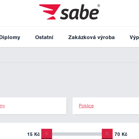
Diplomy
Ostatní
Zakázková výroba
Výp
my
Poklice
15 Kč
70 Kč