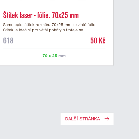
Štítek laser - fólie, 70x25 mm
Samolepicí štítek rozměru 70x25 mm ze zlaté fólie.
Štítek je ideální pro větší poháry a trofeje na
mramorovém podstavci. Na štítek je možné laserem
618
50 Kč
vypálit libovolné logo nebo text. U textu doporučujeme
maximálně 3 řádky, aby byla zachována dobrá čitelnost.
Vypálení laserem je v ceně štítku. Vlastní logo a
70 x 25
mm
případné další podklady pro výrobu štítku je možné
přiložit v prvním kroku objednávky.
DALŠÍ STRÁNKA