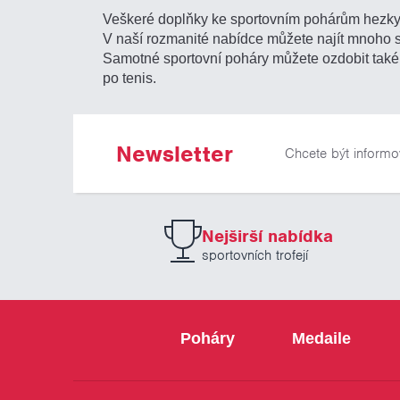
Veškeré doplňky ke sportovním pohárům hezky 
V naší rozmanité nabídce můžete najít mnoho
Samotné sportovní poháry můžete ozdobit tak
po tenis.
Newsletter
Chcete být informo
Nejširší nabídka
sportovních trofejí
Poháry
Medaile