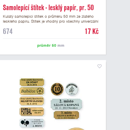
Samolepící štítek - lesklý papír, pr. 50
mm
Kulatý samolepicí štítek o průměru 50 mm ze zlatého
lesklého papíru. Štítek je vhodný pro všechny univerzální
medaile a řadu dalších trofejí, které mají prostor pro
674
17 Kč
emblém o průměru 50 mm. Na štítek je možné
vytisknout logo nebo text dle vašeho přání. Cena štítku
je včetně potisku. Podklady pro výrobu štítku je možné
průměr 50
mm
přiložit v prvním kroku objednávky.