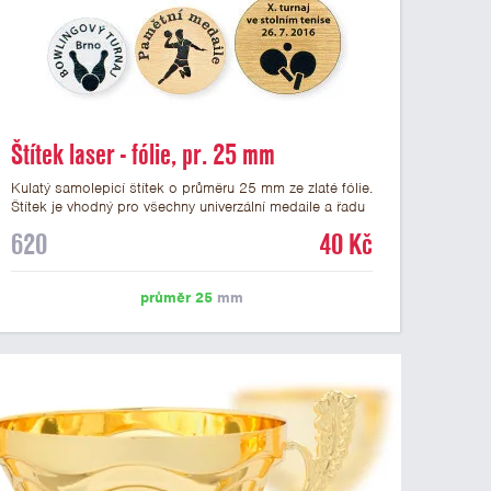
Štítek laser - fólie, pr. 25 mm
Kulatý samolepicí štítek o průměru 25 mm ze zlaté fólie.
Štítek je vhodný pro všechny univerzální medaile a řadu
dalších trofejí, které mají prostor pro emblém o průměru
620
40 Kč
25 mm. Na štítek je možné laserem vypálit logo nebo
text dle vašeho přání. Vypálení laserem je v ceně štítku.
Podklady pro výrobu štítku je možné přiložit v prvním
průměr 25
mm
kroku objednávky.