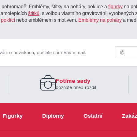
pohromadě! Emblémy, štítky na poháry, poklice a
figurky
na poh
 samolepících
štítků
, s volbou vlastního gravírování, vyrobených 
é
poklicí
nebo emblémem s motivem.
Emblémy na poháry
a meda
Pro
váni o novinkách, pošlete nám Váš e-mail.
odběr
našich
novinek
zadejte
prosím
Fotíme sady
Váš
email
poznáte hned rozdíl
Figurky
Diplomy
Ostatní
Zakáz