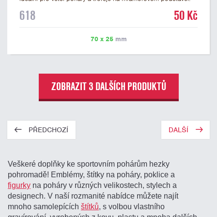
Na štítek je možné laserem vypálit libovolné logo nebo text. U
618
50 Kč
textu doporučujeme maximálně 3 řádky, aby byla zachována
dobrá čitelnost. Vypálení laserem je v ceně štítku. Vlastní logo
a případné další podklady pro výrobu štítku je možné přiložit v
70 x 25
mm
prvním kroku objednávky.
ZOBRAZIT 3 DALŠÍCH PRODUKTŮ
PŘEDCHOZÍ
DALŠÍ
Veškeré doplňky ke sportovním pohárům hezky
pohromadě! Emblémy, štítky na poháry, poklice a
figurky
na poháry v různých velikostech, stylech a
designech. V naší rozmanité nabídce můžete najít
mnoho samolepících
štítků
, s volbou vlastního