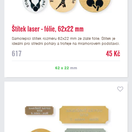
Štítek laser - fólie, 62x22 mm
Samolepicí štítek rozměru 62x22 mm ze zlaté fólie. Štítek je
ideální pro střední poháry a trofeje na mramorovém podstavci.
Na štítek je možné laserem vypálit libovolné logo nebo text. U
617
45 Kč
textu doporučujeme maximálně 3 řádky, aby byla zachována
dobrá čitelnost. Vypálení laserem je v ceně štítku. Vlastní logo
a případné další podklady pro výrobu štítku je možné přiložit v
62 x 22
mm
prvním kroku objednávky.