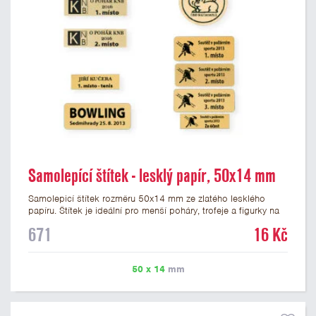
Samolepící štítek - lesklý papír, 50x14 mm
Samolepicí štítek rozměru 50x14 mm ze zlatého lesklého
papíru. Štítek je ideální pro menší poháry, trofeje a figurky na
mramorovém podstavci. Na štítek je možné vytisknout
671
16 Kč
libovolné logo nebo text. U textu doporučujeme maximálně 3
řádky, aby byla zachována dobrá čitelnost. Vlastní logo a
případné další podklady pro výrobu štítku je možné přiložit v
50 x 14
mm
prvním kroku objednávky.