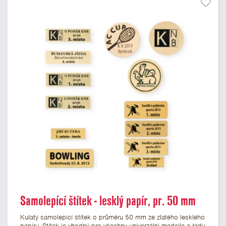
Samolepící štítek - lesklý papír, pr. 50 mm
Kulatý samolepicí štítek o průměru 50 mm ze zlatého lesklého
papíru. Štítek je vhodný pro všechny univerzální medaile a řadu