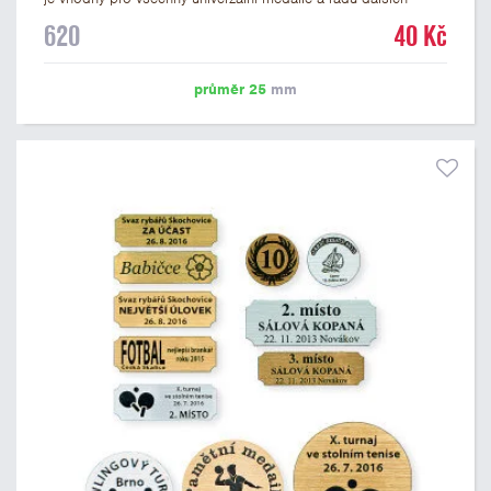
trofejí, které mají prostor pro emblém o průměru 25 mm. Na
620
40 Kč
štítek je možné laserem vypálit logo nebo text dle vašeho
přání. Vypálení laserem je v ceně štítku. Podklady pro výrobu
štítku je možné přiložit v prvním kroku objednávky.
průměr 25
mm