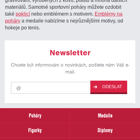
gravírování, vyrobených z kovu, plastu a mnoha dalších
materiálů. Samotné sportovní poháry můžete ozdobit
také
poklicí
nebo emblémem s motivem.
Emblémy na
poháry
a medaile nabízíme s nejrůznějšími motivy, od
hokeje po tenis.
Newsletter
Chcete být informováni o novinkách, pošlete nám Váš e-
mail.
Pro
ODESLAT
odběr
našich
novinek
zadejte
prosím
Poháry
Medaile
Váš
email
Figurky
Diplomy