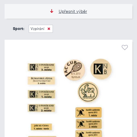
Upřesnit výběr
15 Kč
70 Kč
Sport:
Vzpírání
Pouze skladem