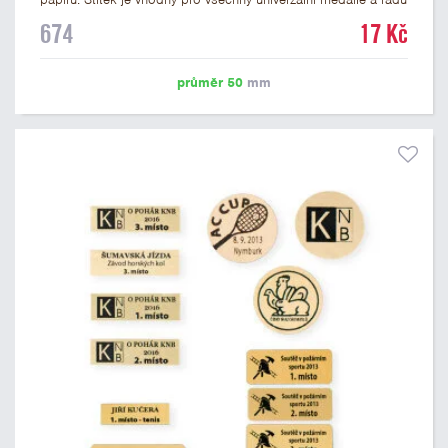
dalších trofejí, které mají prostor pro emblém o průměru 50
674
17 Kč
mm. Na štítek je možné vytisknout logo nebo text dle vašeho
přání. Cena štítku je včetně potisku. Podklady pro výrobu
štítku je možné přiložit v prvním kroku objednávky.
průměr 50
mm