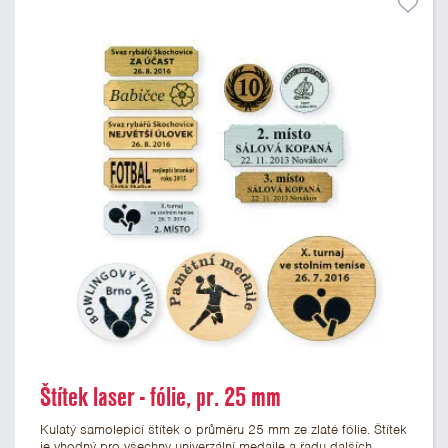
Štítek laser - fólie, pr. 25 mm
Kulatý samolepicí štítek o průměru 25 mm ze zlaté fólie. Štítek
je vhodný pro všechny univerzální medaile a řadu dalších