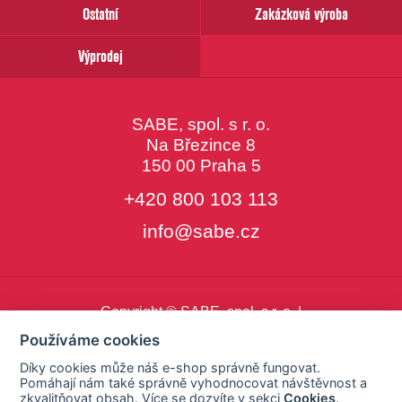
Ostatní
Zakázková výroba
Výprodej
SABE, spol. s r. o.
Na Březince 8
150 00 Praha 5
+420 800 103 113
info@sabe.cz
Copyright © SABE, spol. s r. o. |
o cookies
|
nastavení cookies
Používáme cookies
Díky cookies může náš e-shop správně fungovat.
Pomáhají nám také správně vyhodnocovat návštěvnost a
zkvalitňovat obsah. Více se dozvíte v sekci
Cookies
.