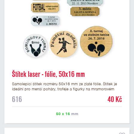
Štítek laser - fólie, 50x16 mm
Samolepicí štítek rozměru 50x16 mm ze zlaté fólie. Štítek je
ideální pro menší poháry, trofeje a figurky na mramorovém
podstavci. Na štítek je možné laserem vypálit libovolné logo
616
40 Kč
nebo text. U textu doporučujeme maximálně 3 řádky, aby byla
zachována dobrá čitelnost. Vypálení laserem je v ceně štítku.
Vlastní logo a případné další podklady pro výrobu štítku je
50 x 16
mm
možné přiložit v prvním kroku objednávky.