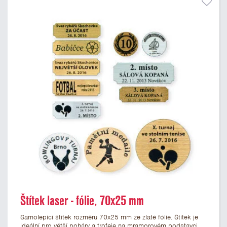
Štítek laser - fólie, 70x25 mm
Samolepicí štítek rozměru 70x25 mm ze zlaté fólie. Štítek je
ideální pro větší poháry a trofeje na mramorovém podstavci.