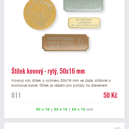
Štítek kovový - rytý, 50x16 mm
Kovový rytý štítek o rozměru 50x16 mm ve zlaté, stříbrné a
bronzové barvě. Štítek je ideální pro poháry na dřevěném
podstavci a dřevěné plakety. Na štítek je možné vyrýt logo
611
50 Kč
nebo text. U textu doporučujeme maximálně 3 řádky, aby byla
zachována dobrá čitelnost. Rytí je zahrnuto v ceně štítku.
Vlastní logo a případné další podklady pro výrobu štítku je
50 x 16
|
50 x 16
|
50 x 16
mm
možné přiložit v prvním kroku objednávky.