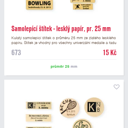
Samolepící štítek - lesklý papír, pr. 25 mm
Kulatý samolepicí štítek o průměru 25 mm ze zlatého lesklého
papíru. Štítek je vhodný pro všechny univerzální medaile a řadu
dalších trofejí, které mají prostor pro emblém o průměru 25
673
15 Kč
mm. Na štítek je možné vytisknout logo nebo text dle vašeho
přání. Potisk štítku je zahrnut v ceně. Podklady pro výrobu
štítku je možné přiložit v prvním kroku objednávky.
průměr 25
mm