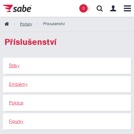
0
Příslušenství
Poháry
Obsah košíku
Příslušenství
Košík zeje prázdnotou
Štítky
Emblémy
Poklice
Figurky