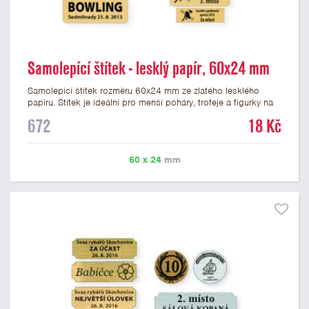
Samolepící štítek - lesklý papír, 60x24 mm
Samolepicí štítek rozměru 60x24 mm ze zlatého lesklého
papíru. Štítek je ideální pro menší poháry, trofeje a figurky na
mramorovém podstavci. Na štítek je možné vytisknout
672
18 Kč
libovolné logo nebo text. Potisk štítku je zahrnut v ceně. U
textu doporučujeme maximálně 3 řádky, aby byla zachována
dobrá čitelnost. Vlastní logo a případné další podklady pro
60 x 24
mm
výrobu štítku je možné přiložit v prvním kroku objednávky.