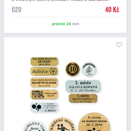
trofejí, které mají prostor pro emblém o průměru 25 mm. Na
620
40 Kč
štítek je možné laserem vypálit logo nebo text dle vašeho
přání. Vypálení laserem je v ceně štítku. Podklady pro výrobu
štítku je možné přiložit v prvním kroku objednávky.
průměr 25
mm