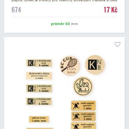
dalších trofejí, které mají prostor pro emblém o průměru 50
674
17 Kč
mm. Na štítek je možné vytisknout logo nebo text dle vašeho
přání. Cena štítku je včetně potisku. Podklady pro výrobu
štítku je možné přiložit v prvním kroku objednávky.
průměr 50
mm