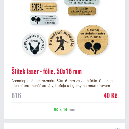
Štítek laser - fólie, 50x16 mm
Samolepicí štítek rozměru 50x16 mm ze zlaté fólie. Štítek je
ideální pro menší poháry, trofeje a figurky na mramorovém
podstavci. Na štítek je možné laserem vypálit libovolné logo
616
40 Kč
nebo text. U textu doporučujeme maximálně 3 řádky, aby byla
zachována dobrá čitelnost. Vypálení laserem je v ceně štítku.
Vlastní logo a případné další podklady pro výrobu štítku je
50 x 16
mm
možné přiložit v prvním kroku objednávky.