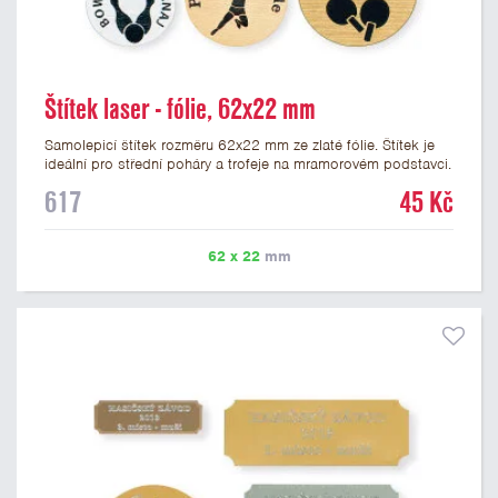
Štítek laser - fólie, 62x22 mm
Samolepicí štítek rozměru 62x22 mm ze zlaté fólie. Štítek je
ideální pro střední poháry a trofeje na mramorovém podstavci.
Na štítek je možné laserem vypálit libovolné logo nebo text. U
617
45 Kč
textu doporučujeme maximálně 3 řádky, aby byla zachována
dobrá čitelnost. Vypálení laserem je v ceně štítku. Vlastní logo
a případné další podklady pro výrobu štítku je možné přiložit v
62 x 22
mm
prvním kroku objednávky.