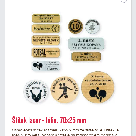
Štítek laser - fólie, 70x25 mm
Samolepicí štítek rozměru 70x25 mm ze zlaté fólie. Štítek je
ideální pro větší poháry a trofeje na mramorovém podstavci.