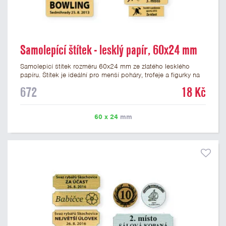
Samolepící štítek - lesklý papír, 60x24 mm
Samolepicí štítek rozměru 60x24 mm ze zlatého lesklého
papíru. Štítek je ideální pro menší poháry, trofeje a figurky na
mramorovém podstavci. Na štítek je možné vytisknout
672
18 Kč
libovolné logo nebo text. Potisk štítku je zahrnut v ceně. U
textu doporučujeme maximálně 3 řádky, aby byla zachována
dobrá čitelnost. Vlastní logo a případné další podklady pro
60 x 24
mm
výrobu štítku je možné přiložit v prvním kroku objednávky.