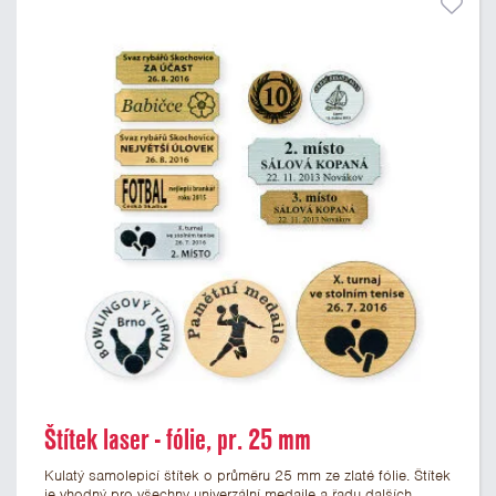
Štítek laser - fólie, pr. 25 mm
Kulatý samolepicí štítek o průměru 25 mm ze zlaté fólie. Štítek
je vhodný pro všechny univerzální medaile a řadu dalších