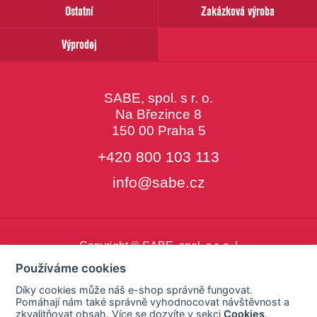
Ostatní
Zakázková výroba
Výprodej
SABE, spol. s r. o.
Na Březince 8
150 00 Praha 5
+420 800 103 113
info@sabe.cz
Copyright © SABE, spol. s r. o. |
o cookies
|
nastavení cookies
Používáme cookies
Díky cookies může náš e-shop správně fungovat.
Pomáhají nám také správně vyhodnocovat návštěvnost a
zkvalitňovat obsah. Více se dozvíte v sekci
Cookies
.