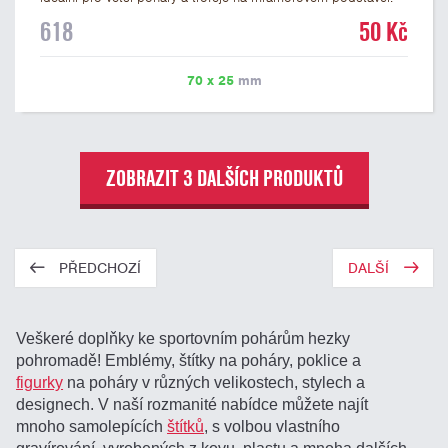
Na štítek je možné laserem vypálit libovolné logo nebo text. U
618
50 Kč
textu doporučujeme maximálně 3 řádky, aby byla zachována
dobrá čitelnost. Vypálení laserem je v ceně štítku. Vlastní logo
a případné další podklady pro výrobu štítku je možné přiložit v
70 x 25
mm
prvním kroku objednávky.
ZOBRAZIT 3 DALŠÍCH PRODUKTŮ
PŘEDCHOZÍ
DALŠÍ
Veškeré doplňky ke sportovním pohárům hezky
pohromadě! Emblémy, štítky na poháry, poklice a
figurky
na poháry v různých velikostech, stylech a
designech. V naší rozmanité nabídce můžete najít
mnoho samolepících
štítků
, s volbou vlastního