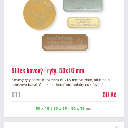
Štítek kovový - rytý, 50x16 mm
Kovový rytý štítek o rozměru 50x16 mm ve zlaté, stříbrné a
bronzové barvě. Štítek je ideální pro poháry na dřevěném
podstavci a dřevěné plakety. Na štítek je možné vyrýt logo
611
50 Kč
nebo text. U textu doporučujeme maximálně 3 řádky, aby byla
zachována dobrá čitelnost. Rytí je zahrnuto v ceně štítku.
Vlastní logo a případné další podklady pro výrobu štítku je
50 x 16
|
50 x 16
|
50 x 16
mm
možné přiložit v prvním kroku objednávky.