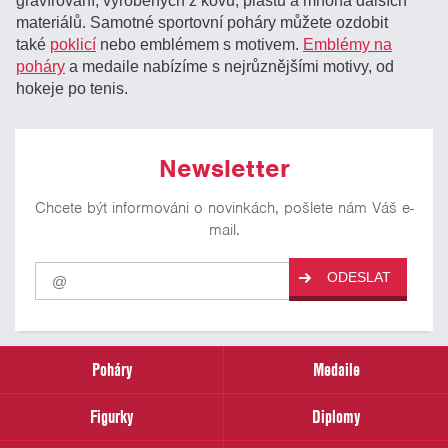
gravírování, vyrobených z kovu, plastu a mnoha dalších
materiálů. Samotné sportovní poháry můžete ozdobit
také
poklicí
nebo emblémem s motivem.
Emblémy na
poháry
a medaile nabízíme s nejrůznějšími motivy, od
hokeje po tenis.
Newsletter
Chcete být informováni o novinkách, pošlete nám Váš e-
mail.
Pro
ODESLAT
odběr
našich
novinek
zadejte
prosím
Poháry
Medaile
Váš
email
Figurky
Diplomy