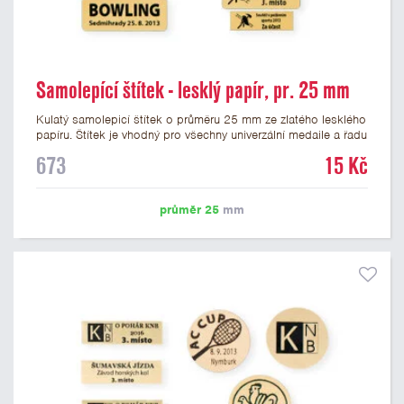
Samolepící štítek - lesklý papír, pr. 25 mm
Kulatý samolepicí štítek o průměru 25 mm ze zlatého lesklého
papíru. Štítek je vhodný pro všechny univerzální medaile a řadu
dalších trofejí, které mají prostor pro emblém o průměru 25
673
15 Kč
mm. Na štítek je možné vytisknout logo nebo text dle vašeho
přání. Potisk štítku je zahrnut v ceně. Podklady pro výrobu
štítku je možné přiložit v prvním kroku objednávky.
průměr 25
mm