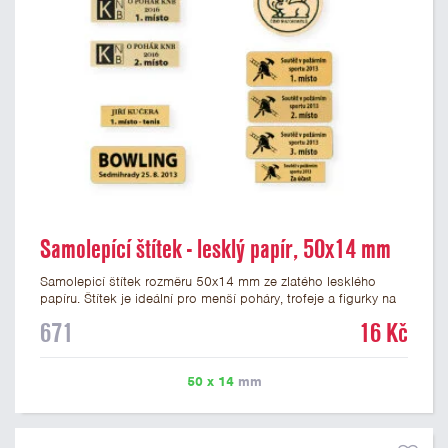
Samolepící štítek - lesklý papír, 50x14 mm
Samolepicí štítek rozměru 50x14 mm ze zlatého lesklého
papíru. Štítek je ideální pro menší poháry, trofeje a figurky na
mramorovém podstavci. Na štítek je možné vytisknout
671
16 Kč
libovolné logo nebo text. U textu doporučujeme maximálně 3
řádky, aby byla zachována dobrá čitelnost. Vlastní logo a
případné další podklady pro výrobu štítku je možné přiložit v
50 x 14
mm
prvním kroku objednávky.