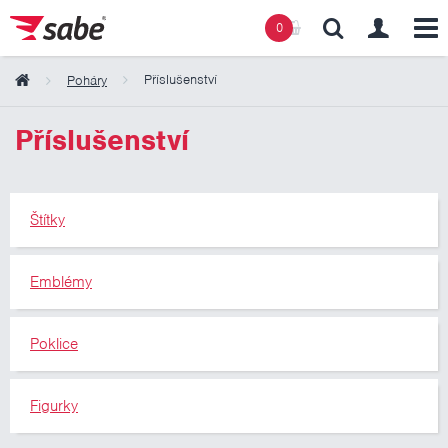
0
Příslušenství
Poháry
Obsah košíku
Příslušenství
Košík zeje prázdnotou
Štítky
Emblémy
Poklice
Figurky