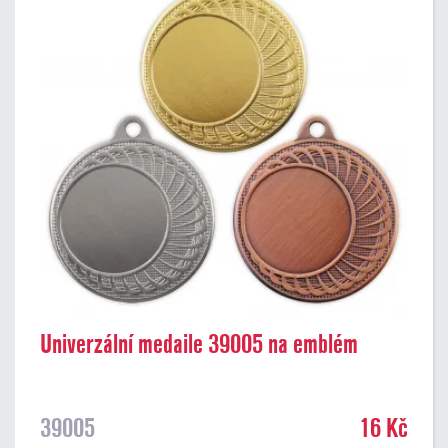
Univerzální medaile 39005 na emblém
39005
16 Kč