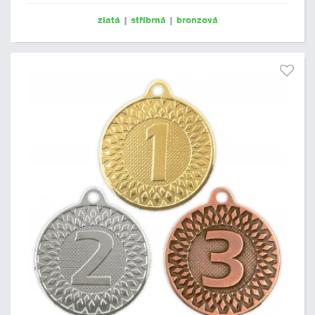
zlatá
|
stříbrná
|
bronzová