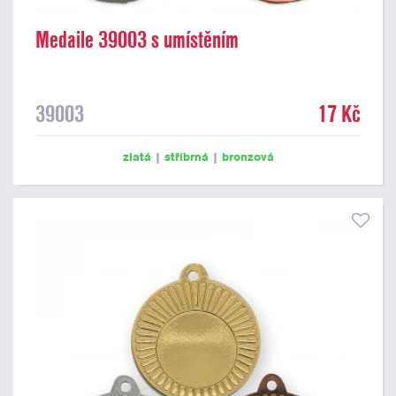
Medaile 39003 s umístěním
39003
17 Kč
zlatá
|
stříbrná
|
bronzová