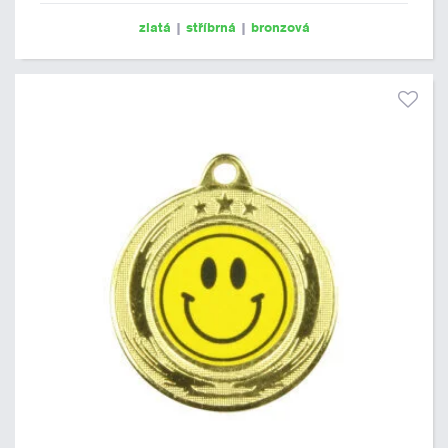
zlatá
|
stříbrná
|
bronzová