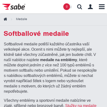
0
Medaile
Obsah košíku
Softballové medaile
Košík zeje prázdnotou
Softballové medaile potěší každého účastníka vaší
velkolepé akce. Ocenit s nimi můžete ty nejlepší, ale
klidně také všechny zúčastněné, jak jen budete chtít. V
naší nabídce najdete
medaile na emblémy
, které
můžete doplnit jedním z více než 100 typů emblémů s
motivem softballu nebo umístění. Pokud se nespokojíte
s nabídkou softballových emblémů, můžete si nechat
vyrobit například štítek s logem nebo vyzkoušet
medaile s motivem, do kterých už žádný emblém
nepotřebujete.
Všechny emblémy a sportovní medaile nabízíme ve
zlaté, stříbrné nebo bronzové barvě.
Stužky na medaile