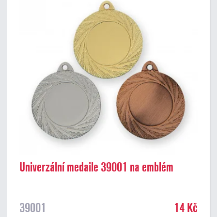
Univerzální medaile 39001 na emblém
39001
14 Kč