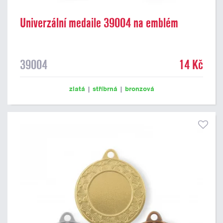
Univerzální medaile 39004 na emblém
39004
14 Kč
zlatá
|
stříbrná
|
bronzová