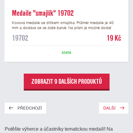
Medaile "smajlík" 19702
Kovová medaile se štítkem smajlíka. Průměr medaile je 40
mm a dodává se ve zlaté barvě. Na přání je možné dodat
medaile stříbrné a bronzové. Na zadní stranu medaile lze
19702
19 Kč
nalepit štítek s potiskem nebo gravírováním vlastního textu
nebo loga. K medailím doporučujeme zakoupit stužky, které
nabízíme v několika barvách včetně české, německé či
zlatá
slovenské trikolory.
ZOBRAZIT 9 DALŠÍCH PRODUKTŮ
PŘEDCHOZÍ
DALŠÍ
Potěšte výherce a účastníky tematickou medailí! Na