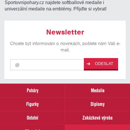
Sportovnipohary.cz najdete softballové medaile i
univerzální medaile na emblémy. Přijďte si vybrat!
Newsletter
Chcete být informováni o novinkách, pošlete nám Váš e-
mail.
Pro
ODESLAT
odběr
našich
novinek
zadejte
prosím
Poháry
Medaile
Váš
email
Figurky
Diplomy
Ostatní
Zakázková výroba