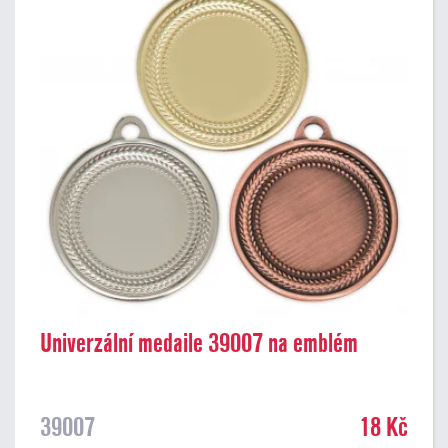
Univerzální medaile 39007 na emblém
39007
18 Kč