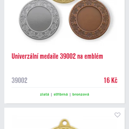
Univerzální medaile 39002 na emblém
39002
16 Kč
zlatá
|
stříbrná
|
bronzová