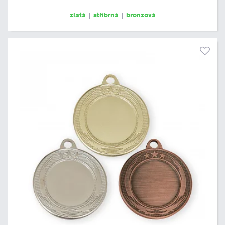
zlatá
|
stříbrná
|
bronzová