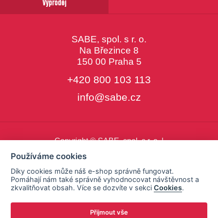
Výprodej
SABE, spol. s r. o.
Na Březince 8
150 00 Praha 5
+420 800 103 113
info@sabe.cz
Copyright © SABE, spol. s r. o. |
o cookies
|
nastavení cookies
Používáme cookies
Díky cookies může náš e-shop správně fungovat.
Pomáhají nám také správně vyhodnocovat návštěvnost a
zkvalitňovat obsah. Více se dozvíte v sekci
Cookies
.
Přijmout vše