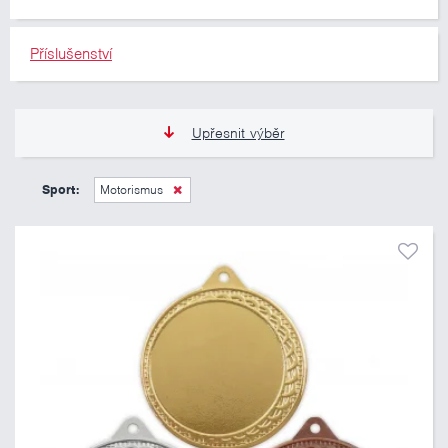
Příslušenství
Upřesnit výběr
12 Kč
335 Kč
Sport:
Motorismus
Pouze skladem