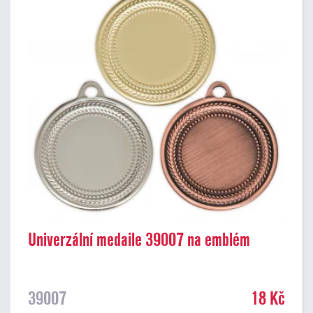
Univerzální medaile 39007 na emblém
39007
18 Kč