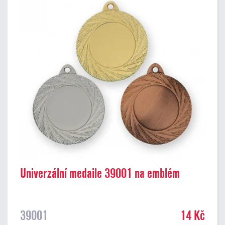
Univerzální medaile 39001 na emblém
39001
14 Kč