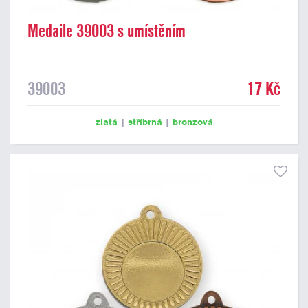
Medaile 39003 s umístěním
39003
17 Kč
zlatá
|
stříbrná
|
bronzová