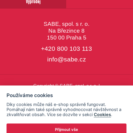
Výprodej
SABE, spol. s r. o.
Na Březince 8
150 00 Praha 5
+420 800 103 113
info@sabe.cz
Copyright © SABE, spol. s r. o. |
o cookies
|
nastavení cookies
Používáme cookies
Díky cookies může náš e-shop správně fungovat.
Pomáhají nám také správně vyhodnocovat návštěvnost a
zkvalitňovat obsah. Více se dozvíte v sekci
Cookies
.
Přijmout vše