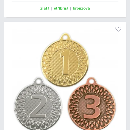
zlatá
|
stříbrná
|
bronzová