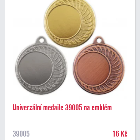
Univerzální medaile 39005 na emblém
39005
16 Kč