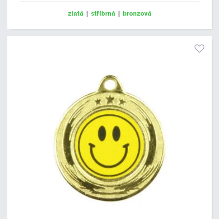
zlatá
|
stříbrná
|
bronzová