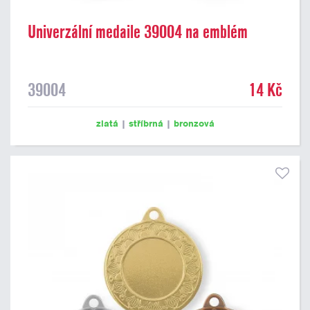
Univerzální medaile 39004 na emblém
39004
14 Kč
zlatá
|
stříbrná
|
bronzová