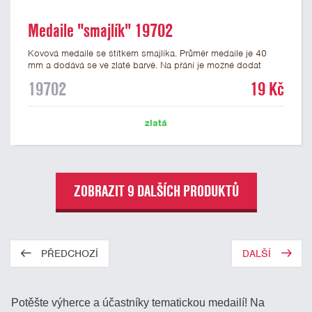
Medaile "smajlík" 19702
Kovová medaile se štítkem smajlíka. Průměr medaile je 40
mm a dodává se ve zlaté barvě. Na přání je možné dodat
medaile stříbrné a bronzové. Na zadní stranu medaile lze
19702
19 Kč
nalepit štítek s potiskem nebo gravírováním vlastního textu
nebo loga. K medailím doporučujeme zakoupit stužky, které
nabízíme v několika barvách včetně české, německé či
zlatá
slovenské trikolory.
ZOBRAZIT 9 DALŠÍCH PRODUKTŮ
PŘEDCHOZÍ
DALŠÍ
Potěšte výherce a účastníky tematickou medailí! Na