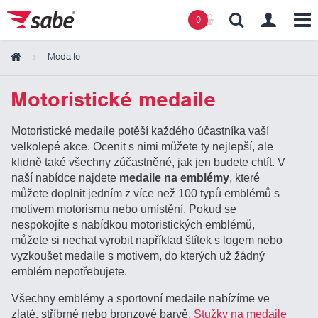
0
Medaile
Obsah košíku
Motoristické medaile
Košík zeje prázdnotou
Motoristické medaile potěší každého účastníka vaší
velkolepé akce. Ocenit s nimi můžete ty nejlepší, ale
klidně také všechny zúčastněné, jak jen budete chtít. V
naší nabídce najdete
medaile na emblémy
, které
můžete doplnit jedním z více než 100 typů emblémů s
motivem motorismu nebo umístění. Pokud se
nespokojíte s nabídkou motoristických emblémů,
můžete si nechat vyrobit například štítek s logem nebo
vyzkoušet medaile s motivem, do kterých už žádný
emblém nepotřebujete.
Všechny emblémy a sportovní medaile nabízíme ve
zlaté, stříbrné nebo bronzové barvě.
Stužky na medaile