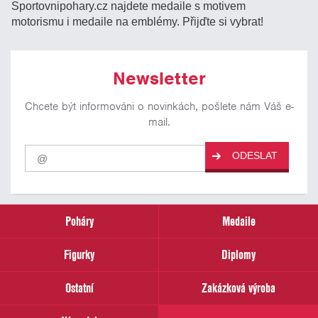
Sportovnipohary.cz najdete medaile s motivem
motorismu i medaile na emblémy. Přijďte si vybrat!
Newsletter
Chcete být informováni o novinkách, pošlete nám Váš e-
mail.
Pro
ODESLAT
odběr
našich
novinek
zadejte
prosím
Poháry
Medaile
Váš
email
Figurky
Diplomy
Ostatní
Zakázková výroba