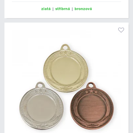
zlatá
|
stříbrná
|
bronzová