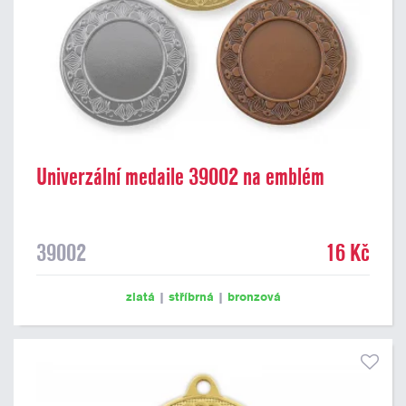
Univerzální medaile 39002 na emblém
39002
16 Kč
zlatá
|
stříbrná
|
bronzová