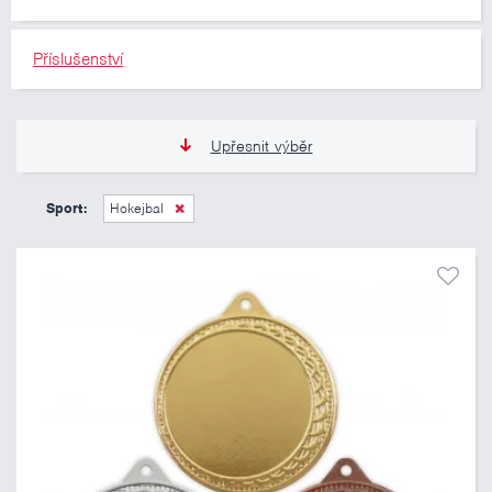
Příslušenství
Upřesnit výběr
12 Kč
335 Kč
Sport:
Hokejbal
Pouze skladem