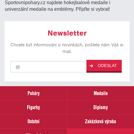
Sportovnipohary.cz najdete hokejbalové medaile i
univerzální medaile na emblémy. Přijďte si vybrat!
Newsletter
Chcete být informováni o novinkách, pošlete nám Váš e-
mail.
Pro
ODESLAT
odběr
našich
novinek
zadejte
prosím
Poháry
Medaile
Váš
email
Figurky
Diplomy
Ostatní
Zakázková výroba