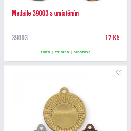
Medaile 39003 s umístěním
39003
17 Kč
zlatá
|
stříbrná
|
bronzová