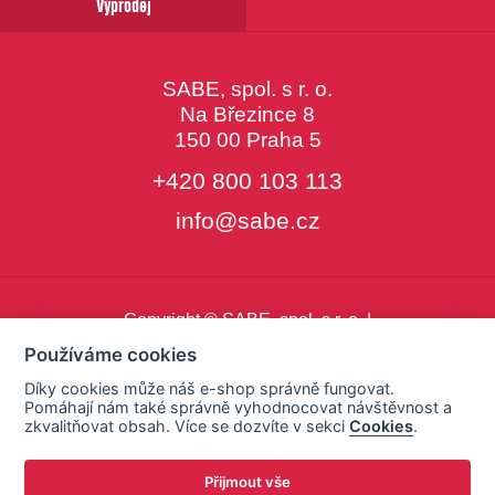
Výprodej
SABE, spol. s r. o.
Na Březince 8
150 00 Praha 5
+420 800 103 113
info@sabe.cz
Copyright © SABE, spol. s r. o. |
o cookies
|
nastavení cookies
Používáme cookies
Díky cookies může náš e-shop správně fungovat.
Pomáhají nám také správně vyhodnocovat návštěvnost a
zkvalitňovat obsah. Více se dozvíte v sekci
Cookies
.
Přijmout vše