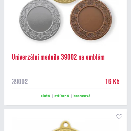
Univerzální medaile 39002 na emblém
39002
16 Kč
zlatá
|
stříbrná
|
bronzová