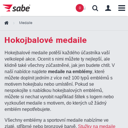
0
Medaile
Obsah košíku
Hokojbalové medaile
Košík zeje prázdnotou
Hokejbalové medaile potěší každého účastníka vaší
velkolepé akce. Ocenit s nimi můžete ty nejlepší, ale
klidně také všechny zúčastněné, jak jen budete chtít. V
naší nabídce najdete
medaile na emblémy
, které
můžete doplnit jedním z více než 100 typů emblémů s
motivem hokejbalu nebo umístění. Pokud se
nespokojíte s nabídkou hokejbalových emblémů,
můžete si nechat vyrobit například štítek s logem nebo
vyzkoušet medaile s motivem, do kterých už žádný
emblém nepotřebujete.
Všechny emblémy a sportovní medaile nabízíme ve
zlaté, stříbrné nebo bronzové barvě.
Stužky na medaile