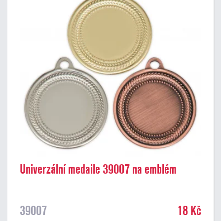
Univerzální medaile 39007 na emblém
39007
18 Kč