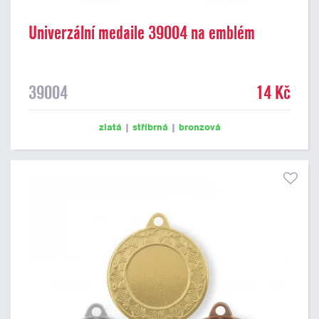
Univerzální medaile 39004 na emblém
39004
14 Kč
zlatá
|
stříbrná
|
bronzová