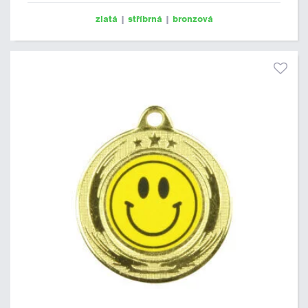
zlatá
|
stříbrná
|
bronzová