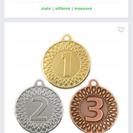
zlatá
|
stříbrná
|
bronzová