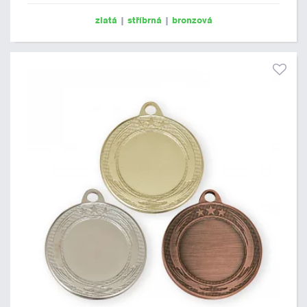
zlatá
|
stříbrná
|
bronzová