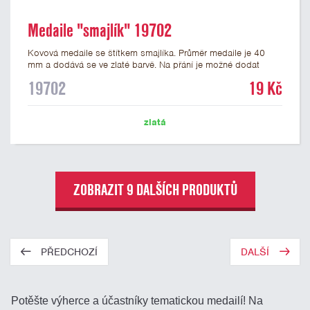
Medaile "smajlík" 19702
Kovová medaile se štítkem smajlíka. Průměr medaile je 40
mm a dodává se ve zlaté barvě. Na přání je možné dodat
medaile stříbrné a bronzové. Na zadní stranu medaile lze
19702
19 Kč
nalepit štítek s potiskem nebo gravírováním vlastního textu
nebo loga. K medailím doporučujeme zakoupit stužky, které
nabízíme v několika barvách včetně české, německé či
zlatá
slovenské trikolory.
ZOBRAZIT 9 DALŠÍCH PRODUKTŮ
PŘEDCHOZÍ
DALŠÍ
Potěšte výherce a účastníky tematickou medailí! Na