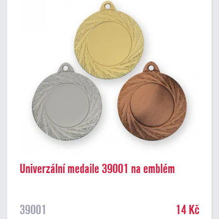
Univerzální medaile 39001 na emblém
39001
14 Kč