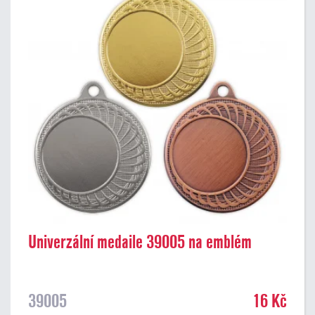
Univerzální medaile 39005 na emblém
39005
16 Kč