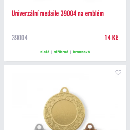
Univerzální medaile 39004 na emblém
39004
14 Kč
zlatá
|
stříbrná
|
bronzová