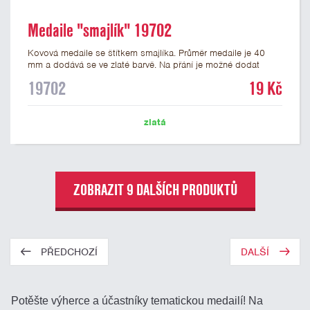
Medaile "smajlík" 19702
Kovová medaile se štítkem smajlíka. Průměr medaile je 40
mm a dodává se ve zlaté barvě. Na přání je možné dodat
medaile stříbrné a bronzové. Na zadní stranu medaile lze
19702
19 Kč
nalepit štítek s potiskem nebo gravírováním vlastního textu
nebo loga. K medailím doporučujeme zakoupit stužky, které
nabízíme v několika barvách včetně české, německé či
zlatá
slovenské trikolory.
ZOBRAZIT 9 DALŠÍCH PRODUKTŮ
PŘEDCHOZÍ
DALŠÍ
Potěšte výherce a účastníky tematickou medailí! Na