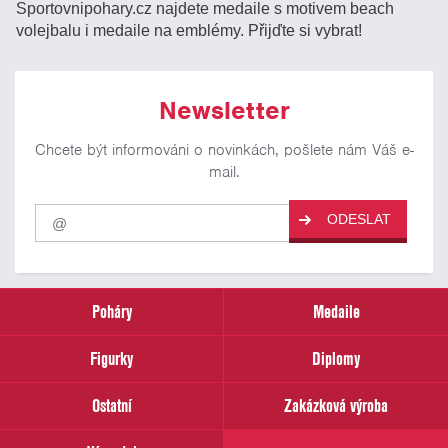
Sportovnipohary.cz najdete medaile s motivem beach
volejbalu i medaile na emblémy. Přijďte si vybrat!
Newsletter
Chcete být informováni o novinkách, pošlete nám Váš e-
mail.
Pro
ODESLAT
odběr
našich
novinek
zadejte
prosím
Poháry
Medaile
Váš
email
Figurky
Diplomy
Ostatní
Zakázková výroba