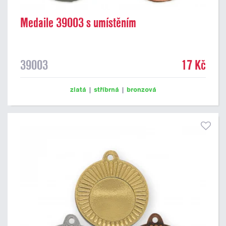
Medaile 39003 s umístěním
39003
17 Kč
zlatá
|
stříbrná
|
bronzová