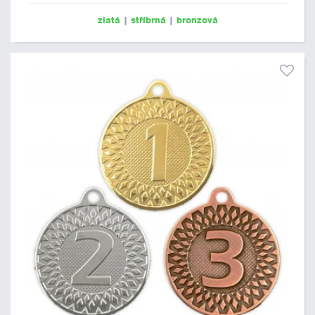
zlatá
|
stříbrná
|
bronzová