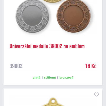
Univerzální medaile 39002 na emblém
39002
16 Kč
zlatá
|
stříbrná
|
bronzová