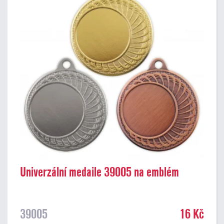
Univerzální medaile 39005 na emblém
39005
16 Kč