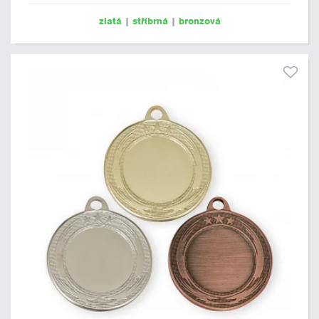
zlatá
|
stříbrná
|
bronzová