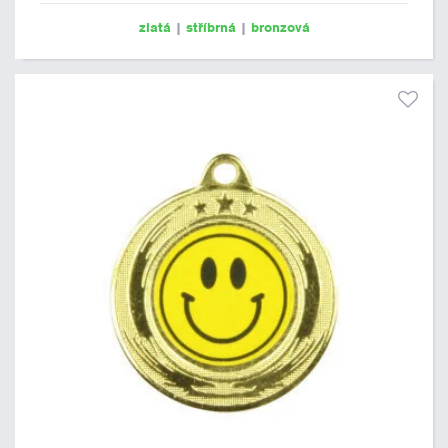
zlatá
|
stříbrná
|
bronzová