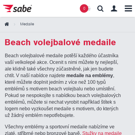
0
Medaile
Obsah košíku
Beach volejbalové medaile
Košík zeje prázdnotou
Beach volejbalové medaile potěší každého účastníka
vaší velkolepé akce. Ocenit s nimi můžete ty nejlepší,
ale klidně také všechny zúčastněné, jak jen budete
chtít. V naší nabídce najdete
medaile na emblémy
,
které můžete doplnit jedním z více než 100 typů
emblémů s motivem beach volejbalu nebo umístění.
Pokud se nespokojíte s nabídkou beach volejbalových
emblémů, můžete si nechat vyrobit například štítek s
logem nebo vyzkoušet medaile s motivem, do kterých
už žádný emblém nepotřebujete.
Všechny emblémy a sportovní medaile nabízíme ve
zlaté, stříbrné nebo bronzové barvě.
Stužky na medaile