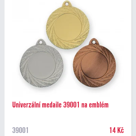
Univerzální medaile 39001 na emblém
39001
14 Kč