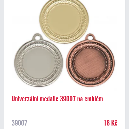
Univerzální medaile 39007 na emblém
39007
18 Kč