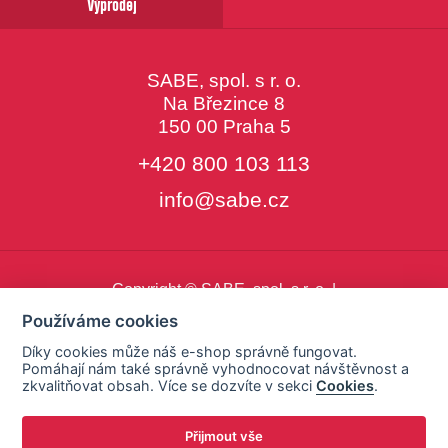
Výprodej
SABE, spol. s r. o.
Na Březince 8
150 00 Praha 5
+420 800 103 113
info@sabe.cz
Copyright © SABE, spol. s r. o. |
o cookies
|
nastavení cookies
Používáme cookies
Díky cookies může náš e-shop správně fungovat.
Pomáhají nám také správně vyhodnocovat návštěvnost a
zkvalitňovat obsah. Více se dozvíte v sekci
Cookies
.
Přijmout vše