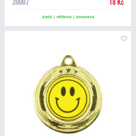
39007
18 Kč
zlatá
|
stříbrná
|
bronzová