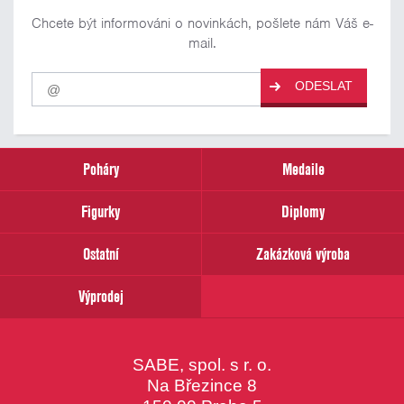
Chcete být informováni o novinkách, pošlete nám Váš e-
mail.
Pro
ODESLAT
odběr
našich
novinek
zadejte
prosím
Poháry
Medaile
Váš
email
Figurky
Diplomy
Ostatní
Zakázková výroba
Výprodej
SABE, spol. s r. o.
Na Březince 8