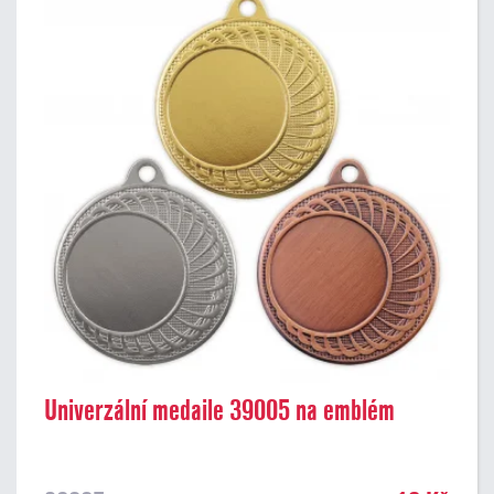
Univerzální medaile 39005 na emblém