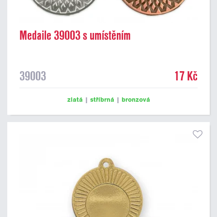
Medaile 39003 s umístěním
39003
17 Kč
zlatá
|
stříbrná
|
bronzová