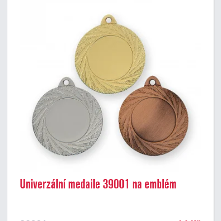
Univerzální medaile 39001 na emblém