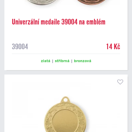
Univerzální medaile 39004 na emblém
39004
14 Kč
zlatá
|
stříbrná
|
bronzová