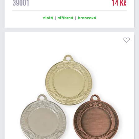
39001
14 Kč
zlatá
|
stříbrná
|
bronzová