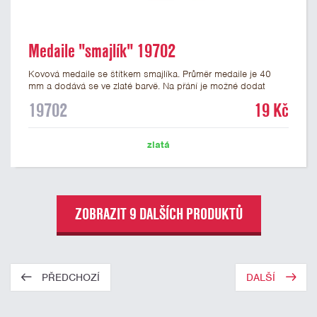
Medaile "smajlík" 19702
Kovová medaile se štítkem smajlíka. Průměr medaile je 40
mm a dodává se ve zlaté barvě. Na přání je možné dodat
medaile stříbrné a bronzové. Na zadní stranu medaile lze
19702
19 Kč
nalepit štítek s potiskem nebo gravírováním vlastního textu
nebo loga. K medailím doporučujeme zakoupit stužky, které
nabízíme v několika barvách včetně české, německé či
zlatá
slovenské trikolory.
ZOBRAZIT 9 DALŠÍCH PRODUKTŮ
PŘEDCHOZÍ
DALŠÍ