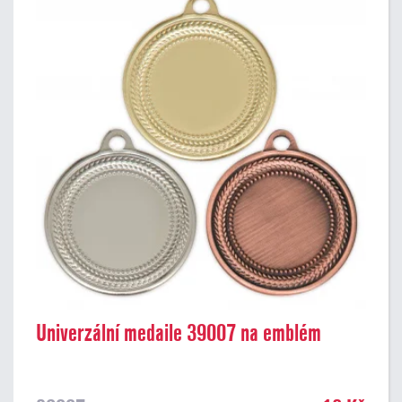
Univerzální medaile 39007 na emblém