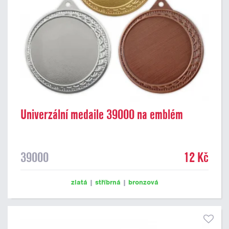
Univerzální medaile 39000 na emblém
39000
12 Kč
zlatá
|
stříbrná
|
bronzová