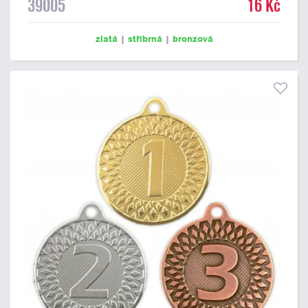
39005
16 Kč
zlatá
|
stříbrná
|
bronzová