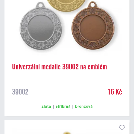
Univerzální medaile 39002 na emblém
39002
16 Kč
zlatá
|
stříbrná
|
bronzová