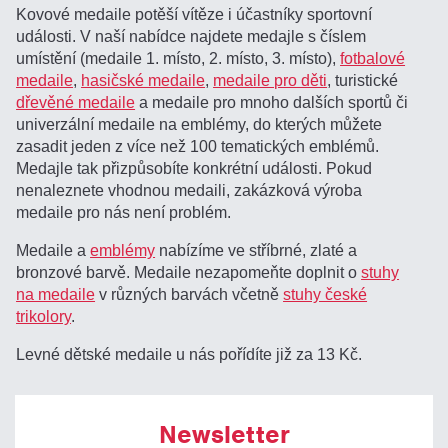
Kovové medaile potěší vítěze i účastníky sportovní
události. V naší nabídce najdete medajle s číslem
umístění (medaile 1. místo, 2. místo, 3. místo),
fotbalové
medaile
,
hasičské medaile
,
medaile pro děti
, turistické
dřevěné medaile
a medaile pro mnoho dalších sportů či
univerzální medaile na emblémy, do kterých můžete
zasadit jeden z více než 100 tematických emblémů.
Medajle tak přizpůsobíte konkrétní události. Pokud
nenaleznete vhodnou medaili, zakázková výroba
medaile pro nás není problém.
Medaile a
emblémy
nabízíme ve stříbrné, zlaté a
bronzové barvě. Medaile nezapomeňte doplnit o
stuhy
na medaile
v různých barvách včetně
stuhy české
trikolory
.
Levné dětské medaile u nás pořídíte již za 13 Kč.
Newsletter