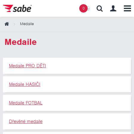
0
Medaile
Obsah košíku
Medaile
Košík zeje prázdnotou
Medaile PRO DĚTI
Medaile HASIČI
Medaile FOTBAL
Dřevěné medaile