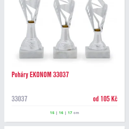
Poháry EKONOM 33037
33037
od 105 Kč
15
|
16
|
17
cm