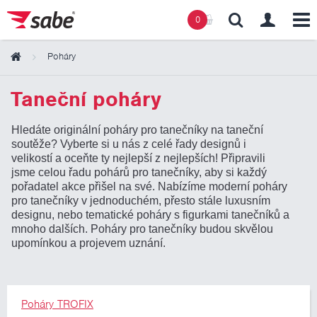
0
Poháry
Obsah košíku
Taneční poháry
Hledáte originální poháry pro tanečníky na taneční
Košík zeje prázdnotou
soutěže? Vyberte si u nás z celé řady designů i
velikostí a oceňte ty nejlepší z nejlepších! Připravili
jsme celou řadu pohárů pro tanečníky, aby si každý
pořadatel akce přišel na své. Nabízíme moderní poháry
pro tanečníky v jednoduchém, přesto stále luxusním
designu, nebo tematické poháry s figurkami tanečníků a
mnoho dalších. Poháry pro tanečníky budou skvělou
upomínkou a projevem uznání.
Poháry TROFIX