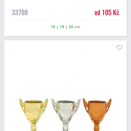
33708
od 105 Kč
18
|
19
|
20
cm