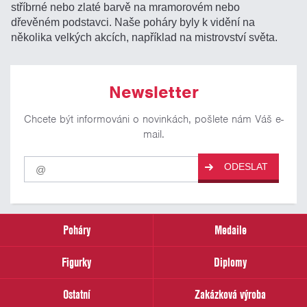
stříbrné nebo zlaté barvě na mramorovém nebo
dřevěném podstavci. Naše poháry byly k vidění na
několika velkých akcích, například na mistrovství světa.
Newsletter
Chcete být informováni o novinkách, pošlete nám Váš e-
mail.
Pro
ODESLAT
odběr
našich
novinek
zadejte
prosím
Poháry
Medaile
Váš
email
Figurky
Diplomy
Ostatní
Zakázková výroba