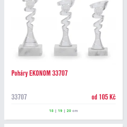
Poháry EKONOM 33707
33707
od 105 Kč
18
|
19
|
20
cm