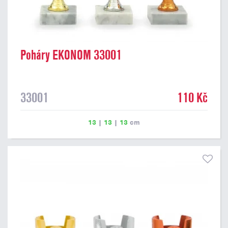
Poháry EKONOM 33001
33001
110 Kč
13
|
13
|
13
cm