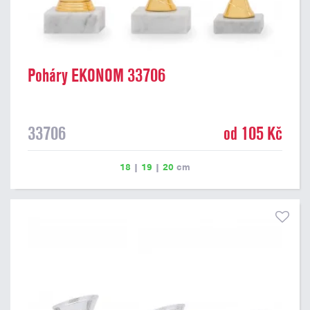
Poháry EKONOM 33706
33706
od 105 Kč
18
|
19
|
20
cm