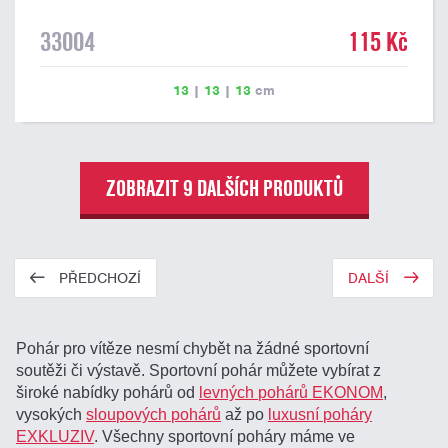
33004
115 Kč
13
|
13
|
13
cm
ZOBRAZIT 9 DALŠÍCH PRODUKTŮ
PŘEDCHOZÍ
DALŠÍ
Pohár pro vítěze nesmí chybět na žádné sportovní
soutěži či výstavě. Sportovní pohár můžete vybírat z
široké nabídky pohárů od
levných pohárů EKONOM
,
vysokých
sloupových pohárů
až po
luxusní poháry
EXKLUZIV
. Všechny sportovní poháry máme ve