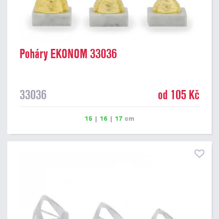
Poháry EKONOM 33036
33036
od 105 Kč
15
|
16
|
17
cm