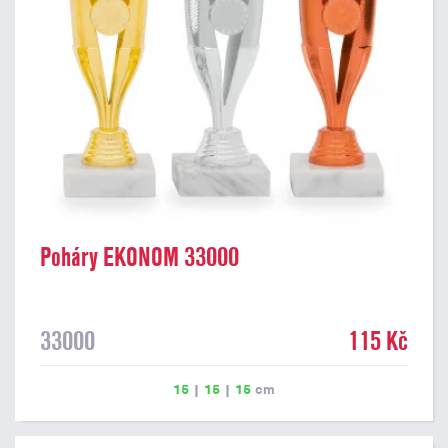
Poháry EKONOM 33000
33000
115 Kč
15
|
15
|
15
cm