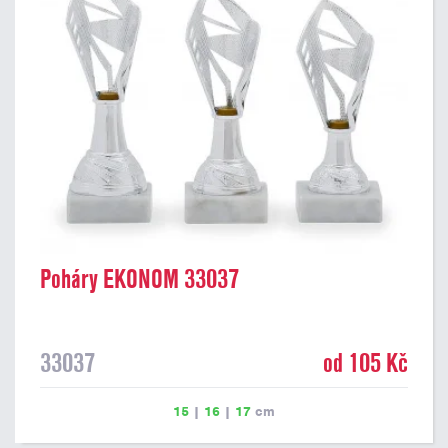
Poháry EKONOM 33037
33037
od 105 Kč
15
|
16
|
17
cm