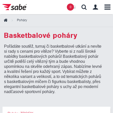
0
Poháry
Obsah košíku
Basketbalové poháry
Pořádáte soutěž, turnaj či basketbalové utkání a nevíte
Košík zeje prázdnotou
si rady s cenami pro vítěze? Vyberte si z naší široké
nabídky basketbalových pohárů! Basketbalový pohár
určitě potěší celý vítězný tým a bude vhodnou
upomínkou na skvěle odehraný zápas. Nabízíme levné
a kvalitní řešení pro každý sport. Vybírat můžete z
několika variant a velikostí, a to od tematických pohárů
s basketbalovým míčem či figurkou basketbalisty, přes
elegantní basketbalové poháry s uchy až po moderní
nadčasové sportovní poháry.