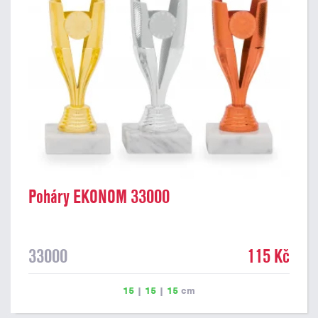
Poháry EKONOM 33000
33000
115 Kč
15
|
15
|
15
cm