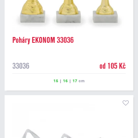
Poháry EKONOM 33036
33036
od 105 Kč
15
|
16
|
17
cm