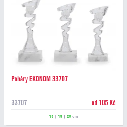
Poháry EKONOM 33707
33707
od 105 Kč
18
|
19
|
20
cm