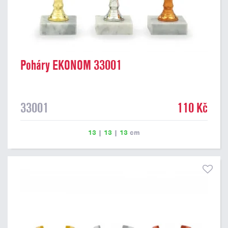
Poháry EKONOM 33001
33001
110 Kč
13
|
13
|
13
cm