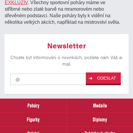
EXKLUZIV
. Všechny sportovní poháry máme ve
stříbrné nebo zlaté barvě na mramorovém nebo
dřevěném podstavci. Naše poháry byly k vidění na
několika velkých akcích, například na mistrovství světa.
Newsletter
Chcete být informováni o novinkách, pošlete nám Váš e-
mail.
Pro
ODESLAT
odběr
našich
novinek
zadejte
prosím
Poháry
Medaile
Váš
email
Figurky
Diplomy