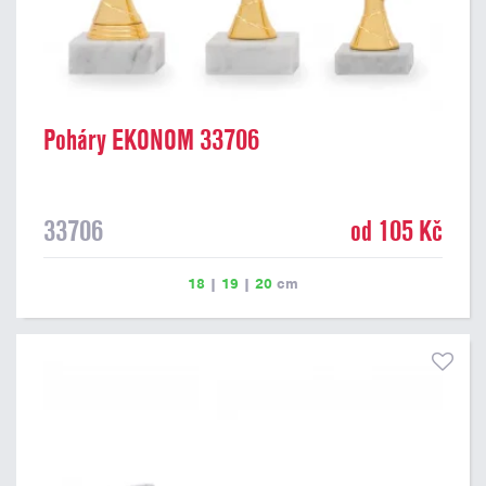
Poháry EKONOM 33706
33706
od 105 Kč
18
|
19
|
20
cm