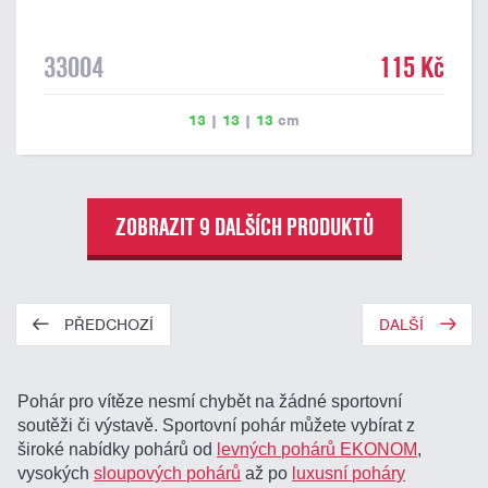
33004
115 Kč
13
|
13
|
13
cm
ZOBRAZIT 9 DALŠÍCH PRODUKTŮ
PŘEDCHOZÍ
DALŠÍ
Pohár pro vítěze nesmí chybět na žádné sportovní
soutěži či výstavě. Sportovní pohár můžete vybírat z
široké nabídky pohárů od
levných pohárů EKONOM
,
vysokých
sloupových pohárů
až po
luxusní poháry