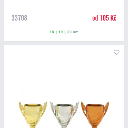
33708
od 105 Kč
18
|
19
|
20
cm