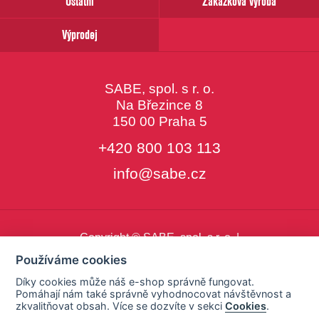
Ostatní
Zakázková výroba
Výprodej
SABE, spol. s r. o.
Na Březince 8
150 00 Praha 5
+420 800 103 113
info@sabe.cz
Copyright © SABE, spol. s r. o. |
o cookies
|
nastavení cookies
Používáme cookies
Díky cookies může náš e-shop správně fungovat.
Pomáhají nám také správně vyhodnocovat návštěvnost a
zkvalitňovat obsah. Více se dozvíte v sekci
Cookies
.