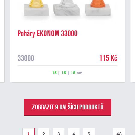
Poháry EKONOM 33000
33000
115 Kč
15
|
15
|
15
cm
ZOBRAZIT 9 DALŠÍCH PRODUKTŮ
1
2
3
4
5
...
48