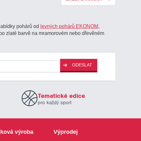
 nabídky pohárů od
levných pohárů EKONOM
,
nebo zlaté barvě na mramorovém nebo dřevěném
ODESLAT
Tematické edice
pro každý sport
ková výroba
Výprodej