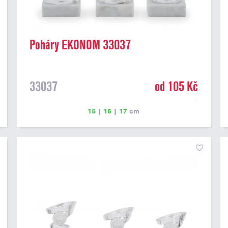
Poháry EKONOM 33037
33037
od 105 Kč
15
|
16
|
17
cm