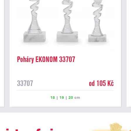
Poháry EKONOM 33707
33707
od 105 Kč
18
|
19
|
20
cm