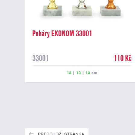
Poháry EKONOM 33001
33001
110 Kč
13
|
13
|
13
cm
PŘEDCHOZÍ STRÁNKA