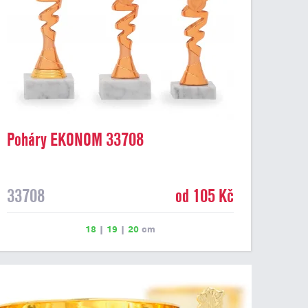
Poháry EKONOM 33708
33708
od 105 Kč
18
|
19
|
20
cm