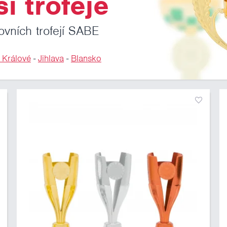
i trofeje
ovních trofejí SABE
 Králové
-
Jihlava
-
Blansko