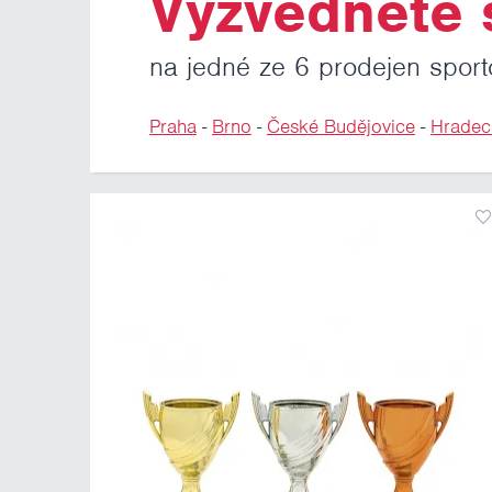
Vyzvedněte s
na jedné ze 6 prodejen sport
Praha
-
Brno
-
České Budějovice
-
Hradec