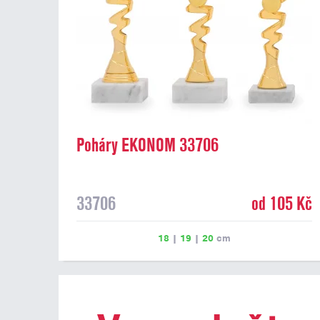
Poháry EKONOM 33706
33706
od 105 Kč
18
|
19
|
20
cm