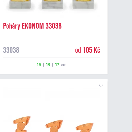
Poháry EKONOM 33038
33038
od 105 Kč
15
|
16
|
17
cm