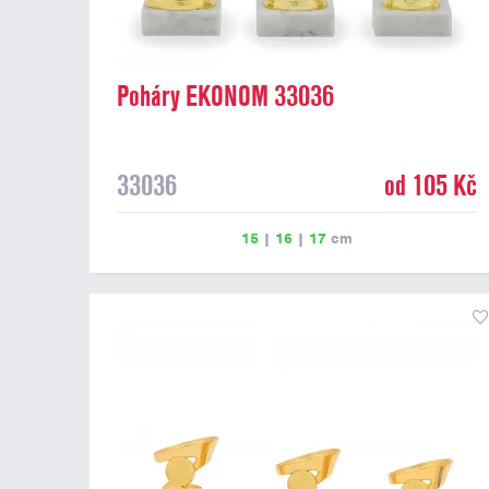
Poháry EKONOM 33036
33036
od 105 Kč
15
|
16
|
17
cm