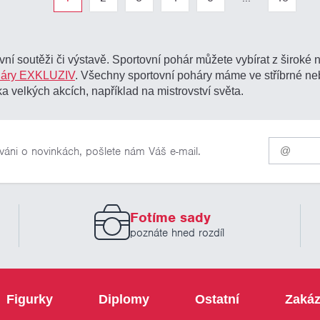
ní soutěži či výstavě. Sportovní pohár můžete vybírat z široké
háry EXKLUZIV
. Všechny sportovní poháry máme ve stříbrné 
a velkých akcích, například na mistrovství světa.
Pro
váni o novinkách, pošlete nám Váš e-mail.
odběr
našich
novinek
zadejte
prosím
Fotíme sady
Váš
email
poznáte hned rozdíl
Figurky
Diplomy
Ostatní
Zakáz