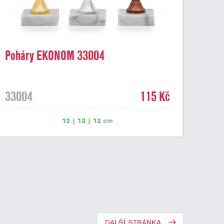
Poháry EKONOM 33004
33004
115 Kč
13
|
13
|
13
cm
DALŠÍ STRÁNKA