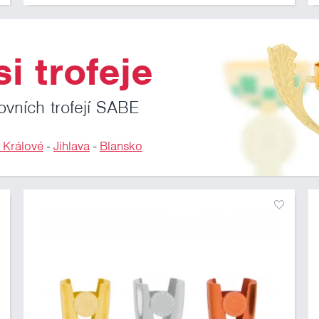
i trofeje
ovních trofejí SABE
 Králové
-
Jihlava
-
Blansko