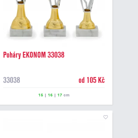
Poháry EKONOM 33038
33038
od 105 Kč
15
|
16
|
17
cm