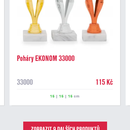
Poháry EKONOM 33000
33000
115 Kč
15
|
15
|
15
cm
ZOBRAZIT 9 DALŠÍCH PRODUKTŮ