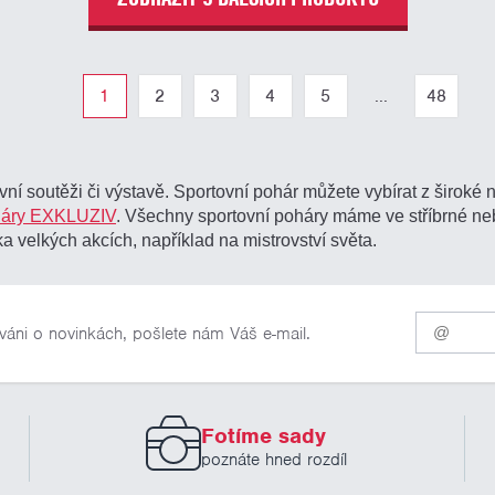
1
2
3
4
5
...
48
ní soutěži či výstavě. Sportovní pohár můžete vybírat z široké
háry EXKLUZIV
. Všechny sportovní poháry máme ve stříbrné 
a velkých akcích, například na mistrovství světa.
Pro
váni o novinkách, pošlete nám Váš e-mail.
odběr
našich
novinek
zadejte
prosím
Fotíme sady
Váš
email
poznáte hned rozdíl