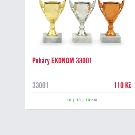
Poháry EKONOM 33001
33001
110 Kč
13
|
13
|
13
cm