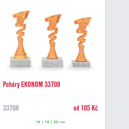
Poháry EKONOM 33708
33708
od 105 Kč
18
|
19
|
20
cm