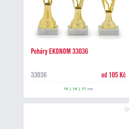
Poháry EKONOM 33036
33036
od 105 Kč
15
|
16
|
17
cm