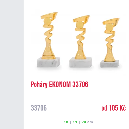
Poháry EKONOM 33706
33706
od 105 Kč
18
|
19
|
20
cm