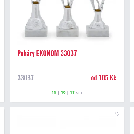
Poháry EKONOM 33037
33037
od 105 Kč
15
|
16
|
17
cm