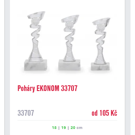
Poháry EKONOM 33707
33707
od 105 Kč
18
|
19
|
20
cm