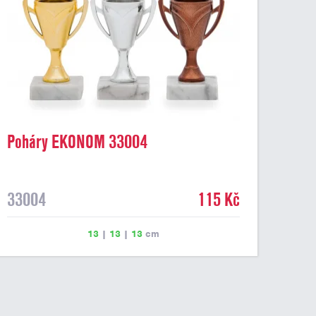
Poháry EKONOM 33004
33004
115 Kč
13
|
13
|
13
cm