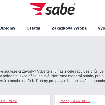
Diplomy
Ostatní
Zakázková výroba
Výp
 soutěže či závody? Vyberte si u nás z celé řady designů i veliko
dý pořadatel akce přišel na své. Nabízíme moderní poháry pro p
lavců a mnoho dalších. Poháry pro plavce budou skvělou upomí
y EKONOM
Poháry STANDARD