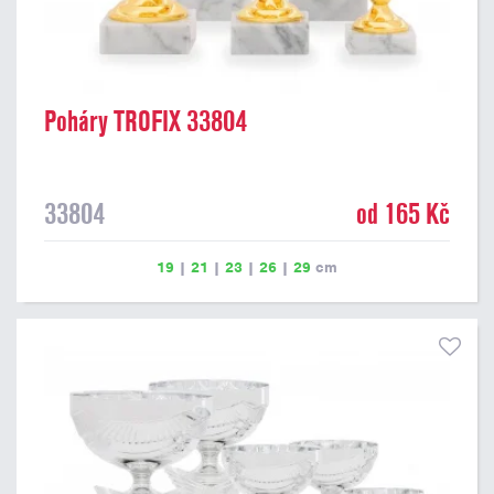
Poháry TROFIX 33804
33804
od 165 Kč
19
|
21
|
23
|
26
|
29
cm