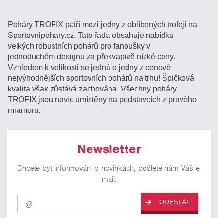
Poháry TROFIX patří mezi jedny z oblíbených trofejí na
Sportovnipohary.cz. Tato řada obsahuje nabídku
velkých robustních pohárů pro fanoušky v
jednoduchém designu za překvapivě nízké ceny.
Vzhledem k velikosti se jedná o jedny z cenově
nejvýhodnějších sportovních pohárů na trhu! Špičková
kvalita však zůstává zachována. Všechny poháry
TROFIX jsou navíc umístěny na podstavcích z pravého
mramoru.
Newsletter
Chcete být informováni o novinkách, pošlete nám Váš e-
mail.
Pro
ODESLAT
odběr
našich