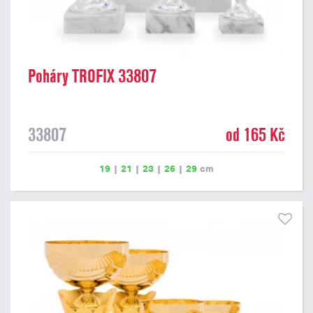
Poháry TROFIX 33807
33807
od 165 Kč
19
|
21
|
23
|
26
|
29
cm