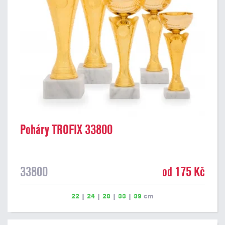
Poháry TROFIX 33800
33800
od 175 Kč
22
|
24
|
28
|
33
|
39
cm