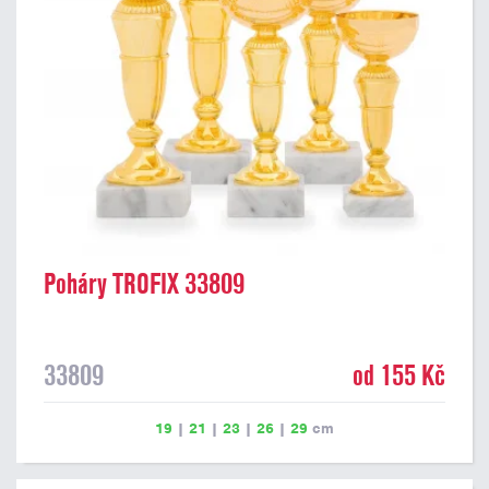
Poháry TROFIX 33809
33809
od 155 Kč
19
|
21
|
23
|
26
|
29
cm