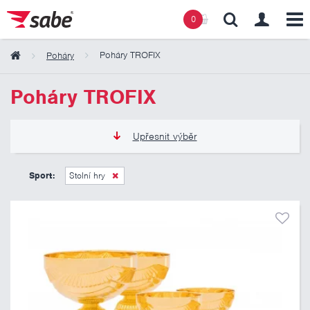
0
Poháry TROFIX
Poháry
Obsah košíku
Poháry TROFIX
Košík zeje prázdnotou
Upřesnit výběr
155 Kč
425 Kč
Sport:
Stolní hry
Pouze skladem