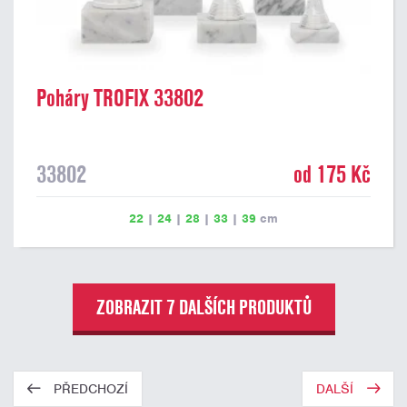
Poháry TROFIX 33802
33802
od 175 Kč
22
|
24
|
28
|
33
|
39
cm
ZOBRAZIT 7 DALŠÍCH PRODUKTŮ
PŘEDCHOZÍ
DALŠÍ