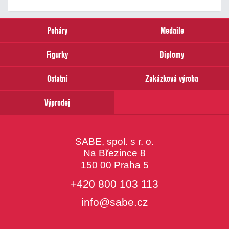
novinek
zadejte
prosím
Poháry
Medaile
Váš
email
Figurky
Diplomy
Ostatní
Zakázková výroba
Výprodej
SABE, spol. s r. o.
Na Březince 8
150 00 Praha 5
+420 800 103 113
info@sabe.cz