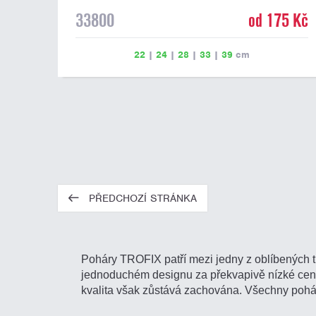
33800
od 175 Kč
22
|
24
|
28
|
33
|
39
cm
PŘEDCHOZÍ STRÁNKA
Poháry TROFIX patří mezi jedny z oblíbených t
jednoduchém designu za překvapivě nízké ceny.
kvalita však zůstává zachována. Všechny poh