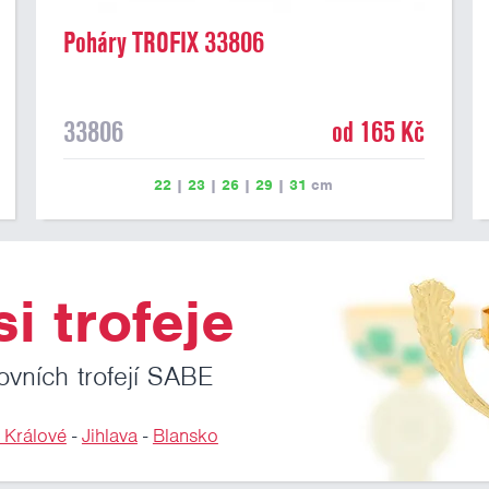
Poháry TROFIX 33806
33806
od 165 Kč
22
|
23
|
26
|
29
|
31
cm
i trofeje
ovních trofejí SABE
 Králové
-
Jihlava
-
Blansko