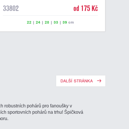
33802
od 175 Kč
22
|
24
|
28
|
33
|
39
cm
DALŠÍ STRÁNKA
ch robustních pohárů pro fanoušky v
ích sportovních pohárů na trhu! Špičková
oru.