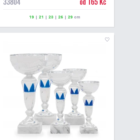
33804
od 165 Kč
19
|
21
|
23
|
26
|
29
cm