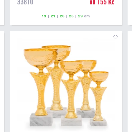
33810
od 155 Kč
19
|
21
|
23
|
26
|
29
cm