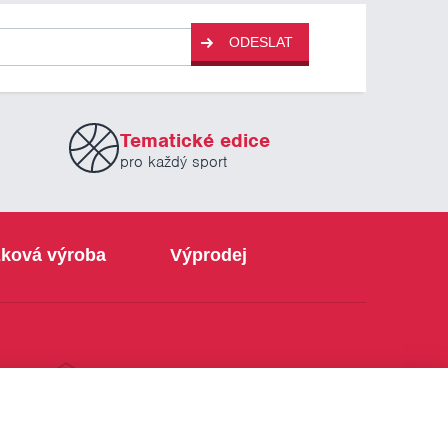
ODESLAT
Tematické edice
pro každý sport
ková výroba
Výprodej
info@sabe.cz