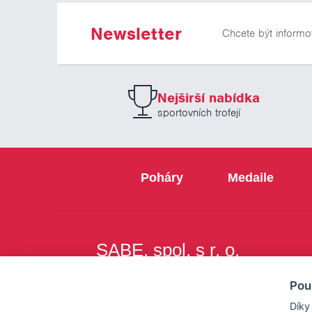
Newsletter
Chcete být informo
Nejširší nabídka
sportovních trofejí
Poháry
Medaile
SABE, spol. s r. o.
Na Březince 8
Pou
150 00 Praha 5
Díky