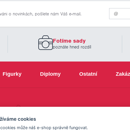
Pro
váni o novinkách, pošlete nám Váš e-mail.
odběr
našich
novinek
zadejte
prosím
Fotíme sady
Váš
email
poznáte hned rozdíl
Figurky
Diplomy
Ostatní
Zakáz
+420 800 103 113
žíváme cookies
 cookies může náš e-shop správně fungovat.