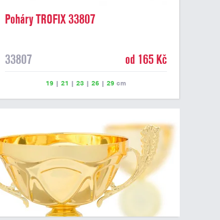
Poháry TROFIX 33807
33807
od 165 Kč
19
|
21
|
23
|
26
|
29
cm