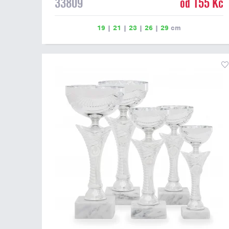
33809
od 155 Kč
19
|
21
|
23
|
26
|
29
cm