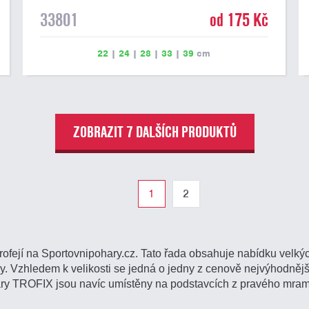
33801
od 175 Kč
22
|
24
|
28
|
33
|
39
cm
ZOBRAZIT 7 DALŠÍCH PRODUKTŮ
1
2
rofejí na Sportovnipohary.cz. Tato řada obsahuje nabídku velký
 Vzhledem k velikosti se jedná o jedny z cenově nejvýhodnějš
áry TROFIX jsou navíc umístěny na podstavcích z pravého mram