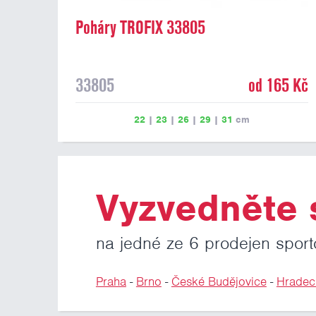
Poháry TROFIX 33805
33805
od 165 Kč
22
|
23
|
26
|
29
|
31
cm
Vyzvedněte s
na jedné ze 6 prodejen sport
Praha
-
Brno
-
České Budějovice
-
Hradec