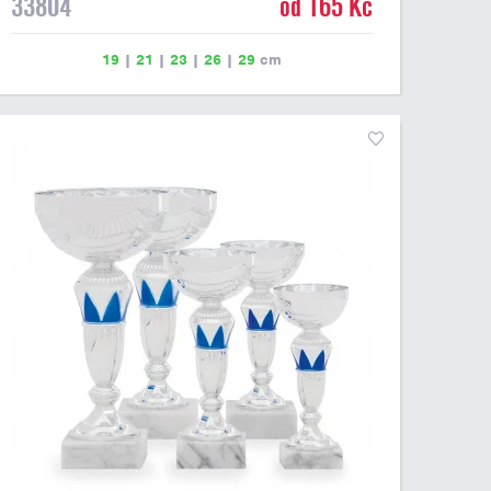
33804
od 165 Kč
19
|
21
|
23
|
26
|
29
cm