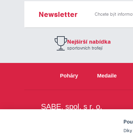
Newsletter
Chcete být informo
Nejširší nabídka
sportovních trofejí
Poháry
Medaile
SABE, spol. s r. o.
Na Březince 8
Pou
150 00 Praha 5
Díky