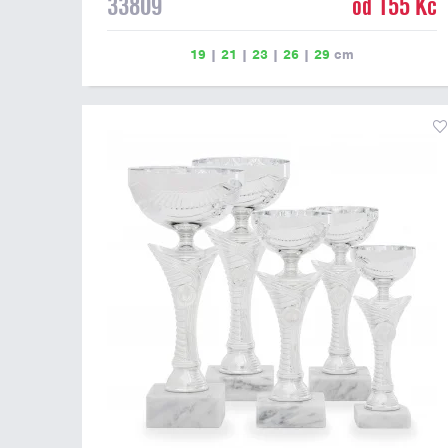
33809
od 155 Kč
19
|
21
|
23
|
26
|
29
cm