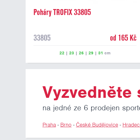
Poháry TROFIX 33805
33805
od 165 Kč
22
|
23
|
26
|
29
|
31
cm
Vyzvedněte s
na jedné ze 6 prodejen sport
Praha
-
Brno
-
České Budějovice
-
Hradec