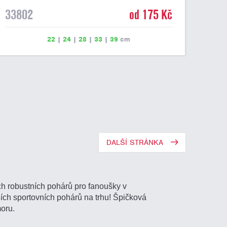
33802
od 175 Kč
22
|
24
|
28
|
33
|
39
cm
DALŠÍ STRÁNKA
ch robustních pohárů pro fanoušky v
ích sportovních pohárů na trhu! Špičková
oru.