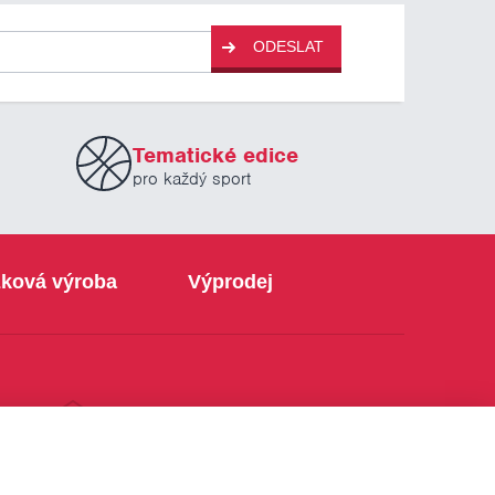
ODESLAT
Tematické edice
pro každý sport
ková výroba
Výprodej
info@sabe.cz