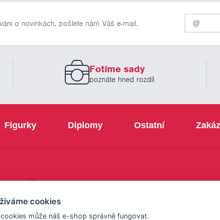
Pro
váni o novinkách, pošlete nám Váš e-mail.
odběr
našich
novinek
zadejte
prosím
Fotíme sady
Váš
email
poznáte hned rozdíl
Figurky
Diplomy
Ostatní
Zakáz
+420 800 103 113
žíváme cookies
 cookies může náš e-shop správně fungovat.