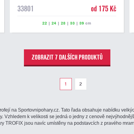
33801
od 175 Kč
22
|
24
|
28
|
33
|
39
cm
ZOBRAZIT 7 DALŠÍCH PRODUKTŮ
1
2
rofejí na Sportovnipohary.cz. Tato řada obsahuje nabídku velký
 Vzhledem k velikosti se jedná o jedny z cenově nejvýhodnějš
áry TROFIX jsou navíc umístěny na podstavcích z pravého mram