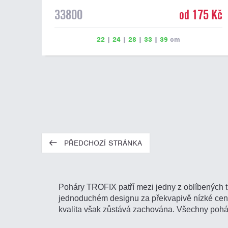
33800
od 175 Kč
22
|
24
|
28
|
33
|
39
cm
PŘEDCHOZÍ STRÁNKA
Poháry TROFIX patří mezi jedny z oblíbených t
jednoduchém designu za překvapivě nízké ceny.
kvalita však zůstává zachována. Všechny poh