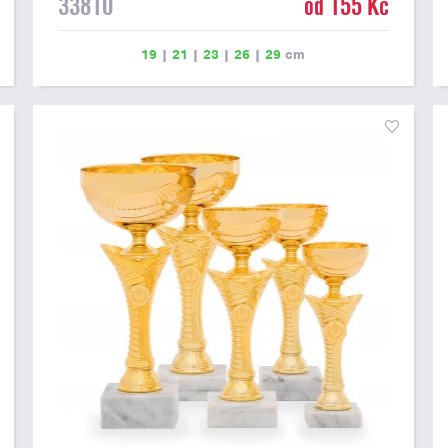
33810
od 155 Kč
19
|
21
|
23
|
26
|
29
cm