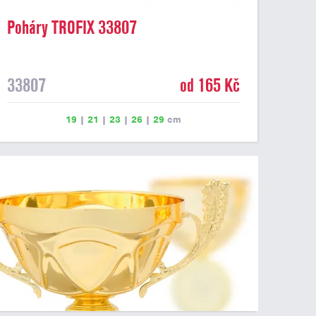
Poháry TROFIX 33807
33807
od 165 Kč
19
|
21
|
23
|
26
|
29
cm