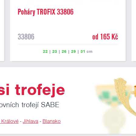
Poháry TROFIX 33806
33806
od 165 Kč
22
|
23
|
26
|
29
|
31
cm
i trofeje
ovních trofejí SABE
 Králové
-
Jihlava
-
Blansko