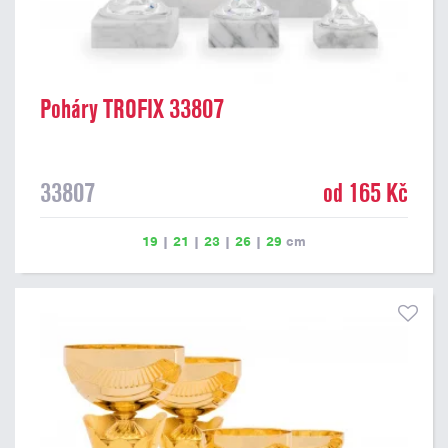
Poháry TROFIX 33807
33807
od 165 Kč
19
|
21
|
23
|
26
|
29
cm