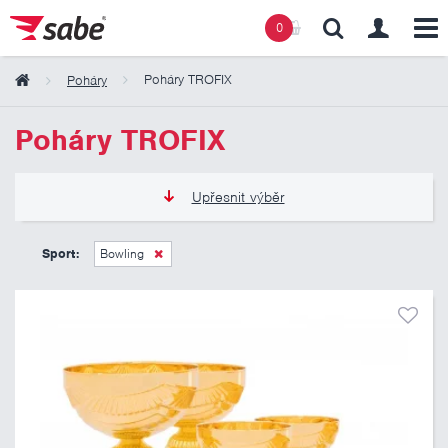
0
Poháry TROFIX
Poháry
Obsah košíku
Poháry TROFIX
Košík zeje prázdnotou
Upřesnit výběr
155 Kč
425 Kč
Sport:
Bowling
Pouze skladem