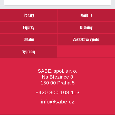
novinek
zadejte
prosím
Poháry
Medaile
Váš
email
Figurky
Diplomy
Ostatní
Zakázková výroba
Výprodej
SABE, spol. s r. o.
Na Březince 8
150 00 Praha 5
+420 800 103 113
info@sabe.cz