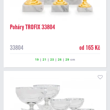
Poháry TROFIX 33804
33804
od 165 Kč
19
|
21
|
23
|
26
|
29
cm