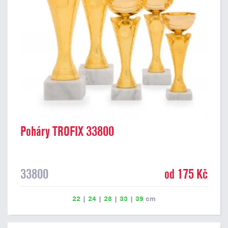
Poháry TROFIX 33800
33800
od 175 Kč
22
|
24
|
28
|
33
|
39
cm