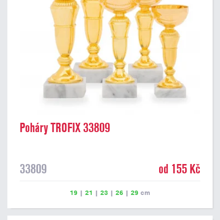
Poháry TROFIX 33809
33809
od 155 Kč
19
|
21
|
23
|
26
|
29
cm