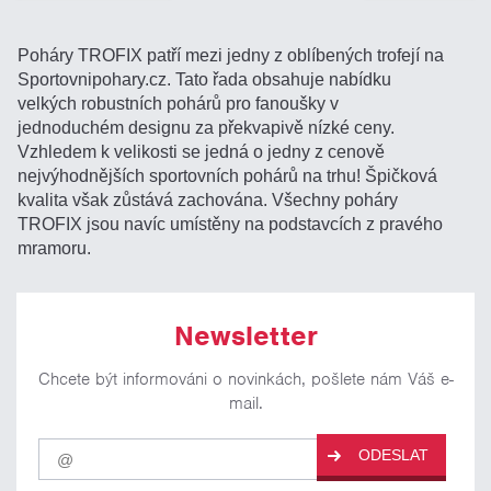
Poháry TROFIX patří mezi jedny z oblíbených trofejí na
Sportovnipohary.cz. Tato řada obsahuje nabídku
velkých robustních pohárů pro fanoušky v
jednoduchém designu za překvapivě nízké ceny.
Vzhledem k velikosti se jedná o jedny z cenově
nejvýhodnějších sportovních pohárů na trhu! Špičková
kvalita však zůstává zachována. Všechny poháry
TROFIX jsou navíc umístěny na podstavcích z pravého
mramoru.
Newsletter
Chcete být informováni o novinkách, pošlete nám Váš e-
mail.
Pro
ODESLAT
odběr
našich