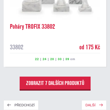
Poháry TROFIX 33802
33802
od 175 Kč
22
|
24
|
28
|
33
|
39
cm
ZOBRAZIT 7 DALŠÍCH PRODUKTŮ
PŘEDCHOZÍ
DALŠÍ