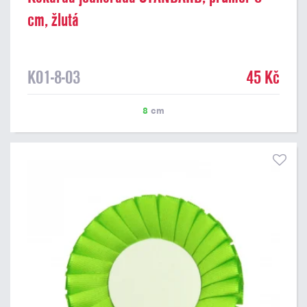
cm, žlutá
K01-8-03
45 Kč
8
cm