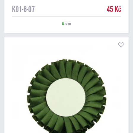
K01-8-07
45 Kč
8
cm