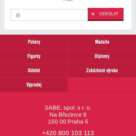
Pro
ODESLAT
odběr
našich
novinek
zadejte
prosím
Poháry
Medaile
Váš
email
Figurky
Diplomy
Ostatní
Zakázková výroba
Výprodej
SABE, spol. s r. o.
Na Březince 8
150 00 Praha 5
+420 800 103 113