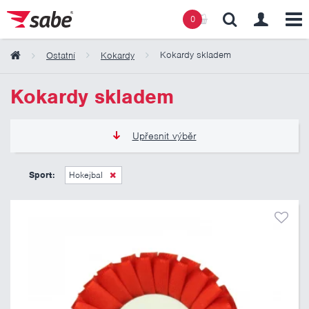
0
Kokardy skladem
Ostatní
Kokardy
Obsah košíku
Kokardy skladem
Košík zeje prázdnotou
Upřesnit výběr
45 Kč
275 Kč
Sport:
Hokejbal
Pouze skladem