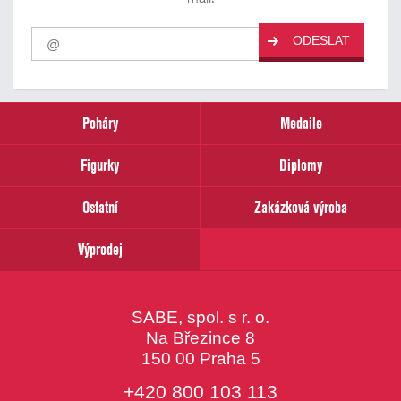
Pro
ODESLAT
odběr
našich
novinek
zadejte
prosím
Poháry
Medaile
Váš
email
Figurky
Diplomy
Ostatní
Zakázková výroba
Výprodej
SABE, spol. s r. o.
Na Březince 8
150 00 Praha 5
+420 800 103 113