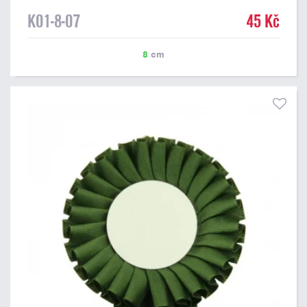
K01-8-07
45 Kč
8
cm