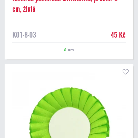
cm, žlutá
K01-8-03
45 Kč
8
cm